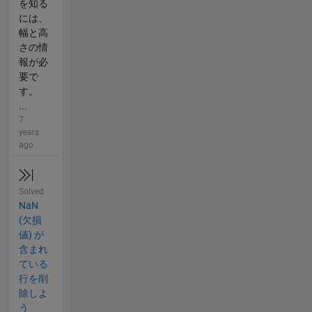
を知る
には、
幅と高
さの情
報が必
要で
す。
...
7
years
ago
Solved
NaN
(欠損
値) が
含まれ
ている
行を削
除しよ
う