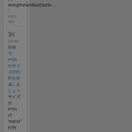
stringfirstandlast('borin...
7
years
ago
Solved
対称
で、
n*2n
のサイ
ズの行
列を作
成しま
しょう
サイズ
が
n*2n
の
"mirror"
行列