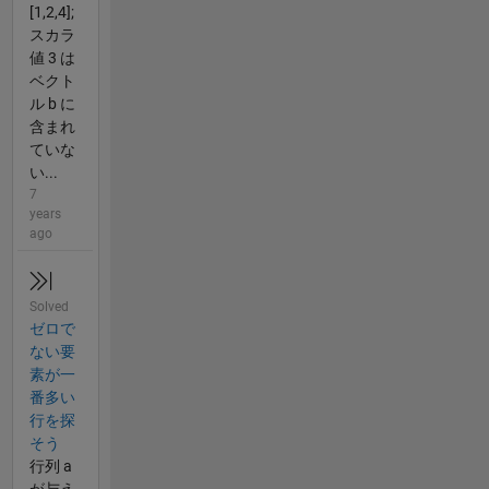
[1,2,4];
スカラ
値 3 は
ベクト
ル b に
含まれ
ていな
い...
7
years
ago
Solved
ゼロで
ない要
素が一
番多い
行を探
そう
行列 a
が与え