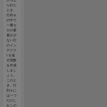
られた
とき、
行列 a
の中で
一番ゼ
ロの要
素が少
ない行
のイン
デクス
r を返
す関数
を作成
しまし
ょう。
このと
き、行
列 a に
は一つ
だけし
かこの