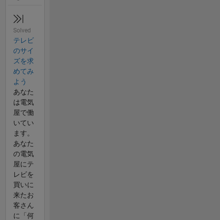
Solved
テレビ
のサイ
ズを求
めてみ
よう
あなた
は電気
屋で働
いてい
ます。
あなた
の電気
屋にテ
レビを
買いに
来たお
客さん
に「何