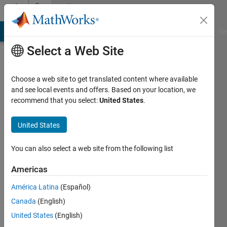
Skip to content
Community
Profile
MATLAB Answers
File Exchange
Cody
AI Chat Playground
Di
Select a Web Site
Choose a web site to get translated content where available
and see local events and offers. Based on your location, we
recommend that you select:
United States
.
Jiro
Doke
United States
You can also select a web site from the following list
Americas
Last
América Latina
(Español)
seen: 8
Canada
(English)
days ago
|
United States
(English)
Active
since