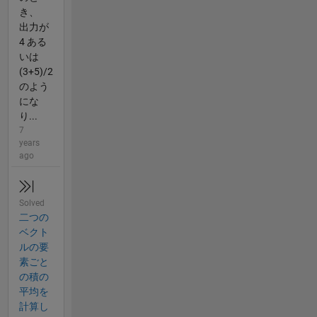
き、
出力が
4 ある
いは
(3+5)/2
のよう
にな
り...
7
years
ago
Solved
二つの
ベクト
ルの要
素ごと
の積の
平均を
計算し