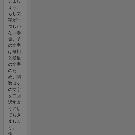
しまし
ょう。
もし文
字が一
つしか
ない場
合、そ
の文字
は最初
と最後
の文字
のた
め、関
数はそ
の文字
を二回
返すよ
うにし
ておき
ましょ
う。
例: