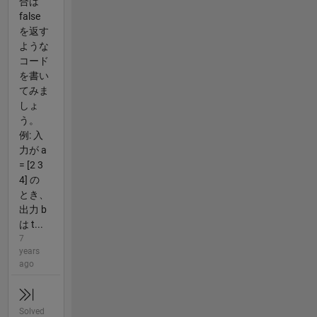
合は
false
を返す
ような
コード
を書い
てみま
しょ
う。
例: 入
力が a
= [2 3
4] の
とき、
出力 b
は t...
7
years
ago
Solved