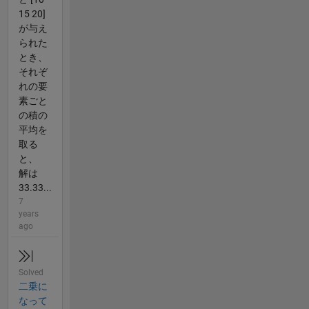
15 20]
が与え
られた
とき、
それぞ
れの要
素ごと
の積の
平均を
取る
と、
解は
33.33...
7
years
ago
Solved
二乗に
なって