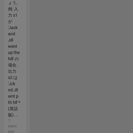
ょう。
例: 入
力 s1
が
'Jack
and
Jill
went
up the
hill' の
場合、
出力
s2 は
'Jck
nd Jll
wnt p
th hll' *
(英語
版) ...
7
years
ago