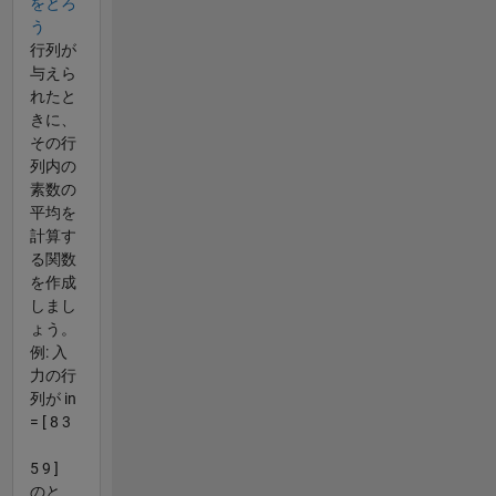
をとろ
う
行列が
与えら
れたと
きに、
その行
列内の
素数の
平均を
計算す
る関数
を作成
しまし
ょう。
例: 入
力の行
列が in
= [ 8 3
5 9 ]
のと