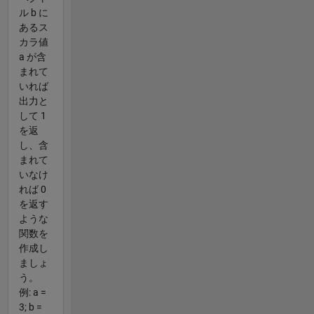
ル b に
あるス
カラ値
a が含
まれて
いれば
出力と
して 1
を返
し、含
まれて
いなけ
れば 0
を返す
ような
関数を
作成し
ましょ
う。
例: a =
3; b =