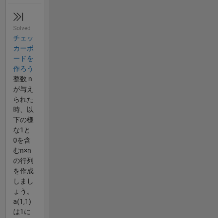
Solved
チェッ
カーボ
ードを
作ろう
整数 n
が与え
られた
時、以
下の様
な1と
0を含
むn×n
の行列
を作成
しまし
ょう。
a(1,1)
は1に