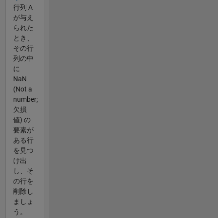
行列 A
が与え
られた
とき、
その行
列の中
に
NaN
(Not a
number;
欠損
値) の
要素が
ある行
を見つ
け出
し、そ
の行を
削除し
ましょ
う。