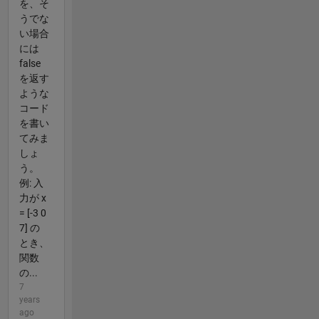
を、そ
うでな
い場合
には
false
を返す
ような
コード
を書い
てみま
しょ
う。
例: 入
力が x
= [-3 0
7] の
とき、
関数
の...
7
years
ago