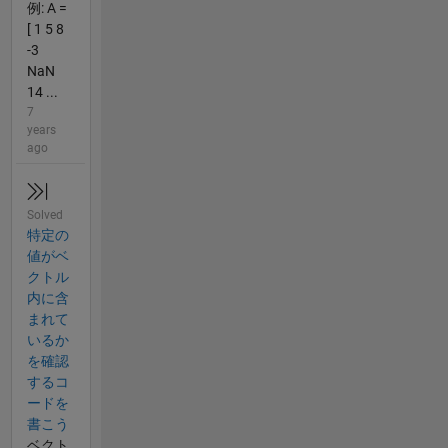
例: A =
[ 1 5 8
-3
NaN
14 ...
7
years
ago
Solved
特定の
値がベ
クトル
内に含
まれて
いるか
を確認
するコ
ードを
書こう
ベクト