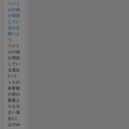
ベクト
ルの値
が増加
してい
るかを
調べよ
う
ベクト
ルの値
が増加
してい
る場合
(ベク
トルの
各要素
が前の
要素よ
りも大
きい場
合) に
は true