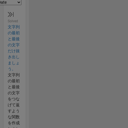
Solved
文字列
の最初
と最後
の文字
だけ抜
き出し
ましょ
う。
文字列
の最初
と最後
の文字
をつな
げて返
すよう
な関数
を作成