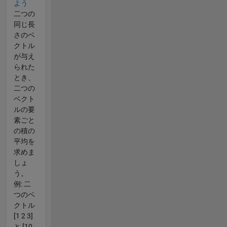
よう
二つの
同じ長
さのベ
クトル
が与え
られた
とき、
二つの
ベクト
ルの要
素ごと
の積の
平均を
求めま
しょ
う。
例: 二
つのベ
クトル
[1 2 3]
と [10