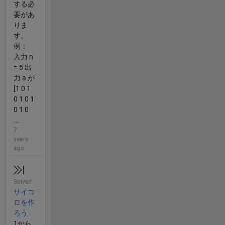
する必
要があ
りま
す。
例：
入力 n
= 5 出
力 a が
[1 0 1
0 1 0 1
0 1 0
...
7
years
ago
Solved
サイコ
ロを作
ろう
1から