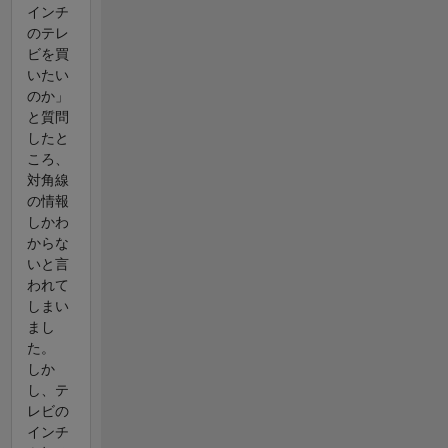
インチ
のテレ
ビを買
いたい
のか」
と質問
したと
ころ、
対角線
の情報
しかわ
からな
いと言
われて
しまい
まし
た。
しか
し、テ
レビの
インチ