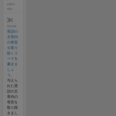
years
ago
Solved
英語の
文章内
の母音
を取り
除くコ
ードを
書きま
しょ
う。
与えら
れた英
語の文
章内の
母音を
取り除
きまし