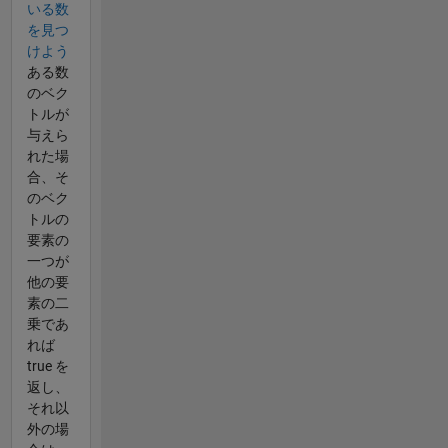
いる数
を見つ
けよう
ある数
のベク
トルが
与えら
れた場
合、そ
のベク
トルの
要素の
一つが
他の要
素の二
乗であ
れば
true を
返し、
それ以
外の場