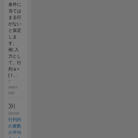
条件に
当ては
まる行
がない
と仮定
しま
す。
例: 入
力とし
て、行
列 a =
[ 1 ...
7
years
ago
Solved
行列内
の素数
の平均