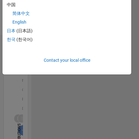
MechE),
中国
Languages:
MathWorks
English,
简体中文
Japanese
English
Pronouns:
日本
(日本語)
He/him
한국
(한국어)
Dashboard
Statistics
Contact your local office
B…
All
M…
C…
F…
D…
140
120
100
-20
-40
20
15
CONTRIBUTIONS
10
100
5