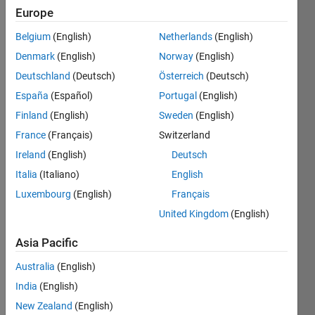
Europe
2004
Belgium
(English)
Netherlands
(English)
Followers:
Denmark
(English)
Norway
(English)
3
Following:
Deutschland
(Deutsch)
Österreich
(Deutsch)
2
España
(Español)
Portugal
(English)
Finland
(English)
Sweden
(English)
Follow
France
(Français)
Switzerland
Ireland
(English)
Deutsch
Message
Georgia
Italia
(Italiano)
English
Institute
Luxembourg
(English)
Français
of
United Kingdom
(English)
Technology
(B.S.
Show
Asia Pacific
MechE),
more
University
Australia
(English)
Programming
of
Languages:
India
(English)
Michigan
MATLAB
(Ph.D.
New Zealand
(English)
Spoken