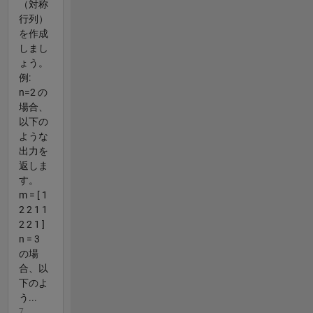
（対称
行列）
を作成
しまし
ょう。
例:
n=2 の
場合、
以下の
ような
出力を
返しま
す。
m = [ 1
2 2 1 1
2 2 1 ]
n = 3
の場
合、以
下のよ
う...
7