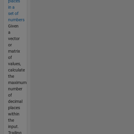
places
in a
set of
numbers
Given
a
vector
or
matrix
of
values,
calculate
the
maximum
number
of
decimal
places
within
the
input.
Trailing