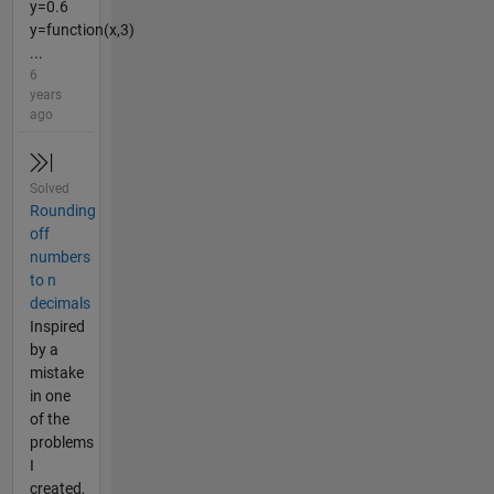
y=0.6
y=function(x,3)
...
6
years
ago
Solved
Rounding
off
numbers
to n
decimals
Inspired
by a
mistake
in one
of the
problems
I
created,