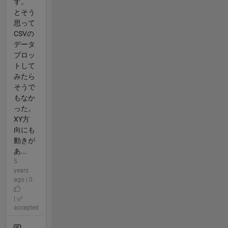
す。
とそう
思って
CSVの
データ
プロッ
トして
みたら
そうで
もなか
った。
XY方
向にも
動きが
あ...
5
years
ago | 0
|
accepted