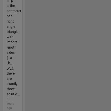
If _p_
is the
perimeter
of a
right
angle
triangle
with
integral
length
sides,
{ _a_,
_b_,
_c_ },
there
are
exactly
three
solutio...
5
years
ago