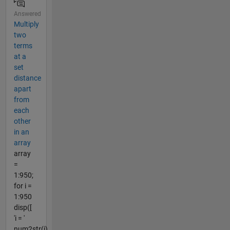
Answered
Multiply
two
terms
at a
set
distance
apart
from
each
other
in an
array
array
=
1:950;
for i =
1:950
disp([
'i = '
num2str(i)