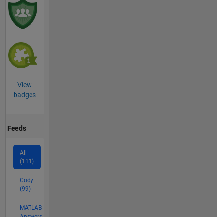
View
badges
Feeds
All
(111)
Cody
(99)
MATLAB
Answers