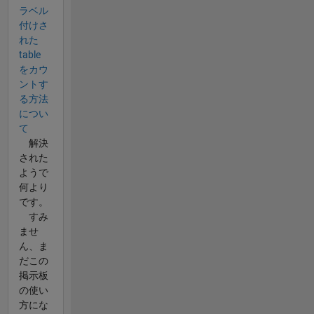
ラベル
付けさ
れた
table
をカウ
ントす
る方法
につい
て
解決
された
ようで
何より
です。
すみ
ませ
ん、ま
だこの
掲示板
の使い
方にな