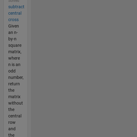
Solved
subtract
central
cross
Given
an n-
by-n
square
matrix,
where
n is an
odd
number,
return
the
matrix
without
the
central
row
and
the