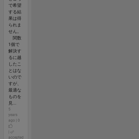
で希望
する結
果は得
られま
せん。
関数
1個で
解決す
るに越
したこ
とはな
いので
すが、
最適な
ものを
見...
5
years
ago | 0
|
accepted