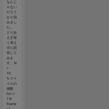
なんじ
ゃない
だろう
かと悩
みまし
た。
とりあ
えず深
く考え
ずに回
答して
みま
す。 N
=
10;
% ファ
イルの
個数
for i =
1:N
fname