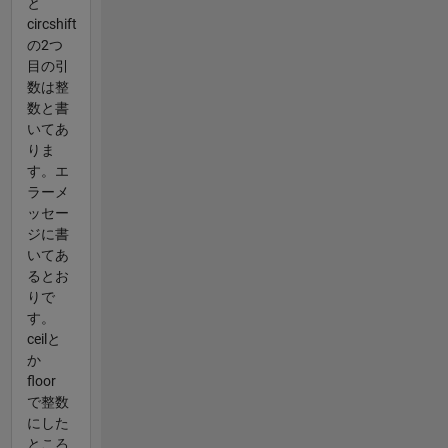
と
circshift
の2つ
目の引
数は整
数と書
いてあ
りま
す。エ
ラーメ
ッセー
ジに書
いてあ
るとお
りで
す。
ceilと
か
floor
で整数
にした
ところ