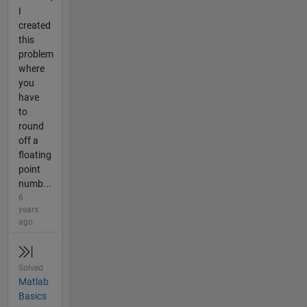
I
created
this
problem
where
you
have
to
round
off a
floating
point
numb...
6
years
ago
Solved
Matlab
Basics