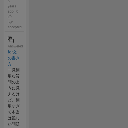
5
years
ago | 0
|
accepted
Answered
for文
の書き
方
一見簡
単な質
問のよ
うに見
えるけ
ど、簡
単すぎ
て本当
は難し
い問題