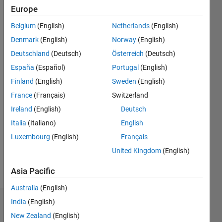
Europe
since
2020
Belgium
(English)
Netherlands
(English)
Denmark
(English)
Norway
(English)
Followers:
0
Deutschland
(Deutsch)
Österreich
(Deutsch)
Following:
España
(Español)
Portugal
(English)
0
Finland
(English)
Sweden
(English)
France
(Français)
Switzerland
Follow
Ireland
(English)
Deutsch
Italia
(Italiano)
English
Programming
Luxembourg
(English)
Français
Languages:
United Kingdom
(English)
MATLAB
Spoken
Asia Pacific
Languages:
Japanese
Australia
(English)
India
(English)
Dashboard
New Zealand
(English)