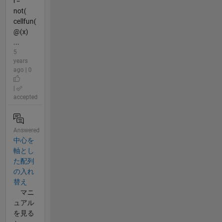
i =
not(
cellfun(
@(x)
...
5
years
ago | 0
|
accepted
Answered
中心を
軸とし
た配列
の入れ
替え
マニ
ュアル
を見る