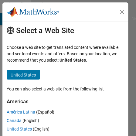
Skip to content
Community
Profile
MATLAB Answers
File Exchange
Cody
AI Chat Playground
Di
Select a Web Site
Choose a web site to get translated content where available
and see local events and offers. Based on your location, we
recommend that you select:
United States
.
源
樹
United States
上
You can also select a web site from the following list
林
Americas
Last
América Latina
(Español)
seen: 3
Canada
(English)
months
ago
United States
(English)
|
Active