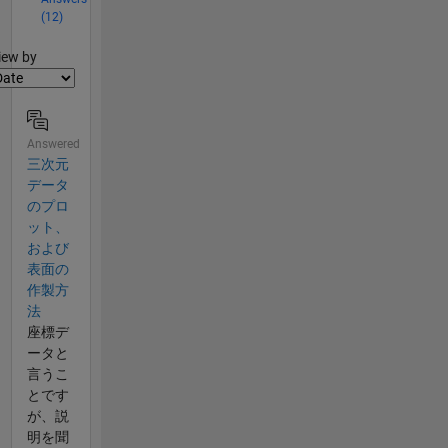
(12)
lter2
iew by
Answered
三次元
データ
のプロ
ット、
および
表面の
作製方
法
座標デ
ータと
言うこ
とです
が、説
明を聞