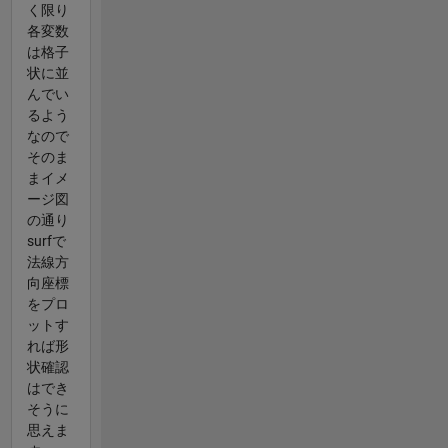
く限り
各変数
は格子
状に並
んでい
るよう
なので
そのま
まイメ
ージ図
の通り
surfで
法線方
向座標
をプロ
ットす
れば形
状確認
はでき
そうに
思えま