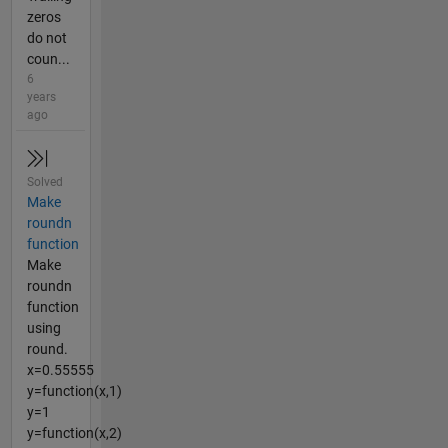
zeros
do not
coun...
6
years
ago
Solved
Make
roundn
function
Make
roundn
function
using
round.
x=0.55555
y=function(x,1)
y=1
y=function(x,2)