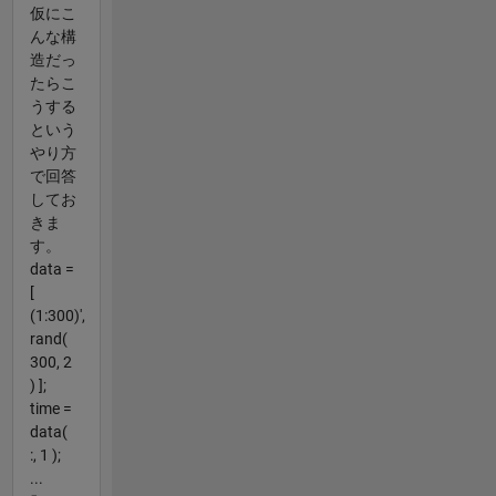
仮にこ
んな構
造だっ
たらこ
うする
という
やり方
で回答
してお
きま
す。
data =
[
(1:300)',
rand(
300, 2
) ];
time =
data(
:, 1 );
...