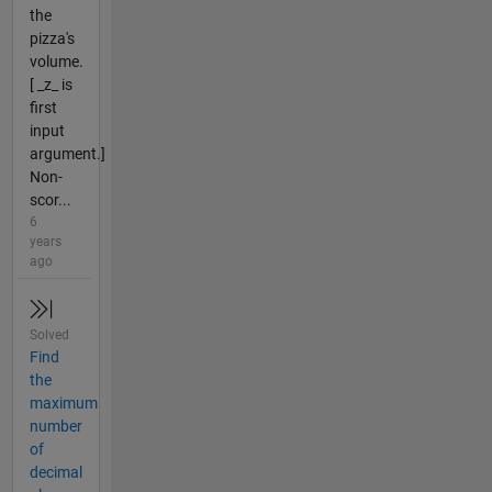
the
pizza's
volume.
[ _z_ is
first
input
argument.]
Non-
scor...
6
years
ago
Solved
Find
the
maximum
number
of
decimal