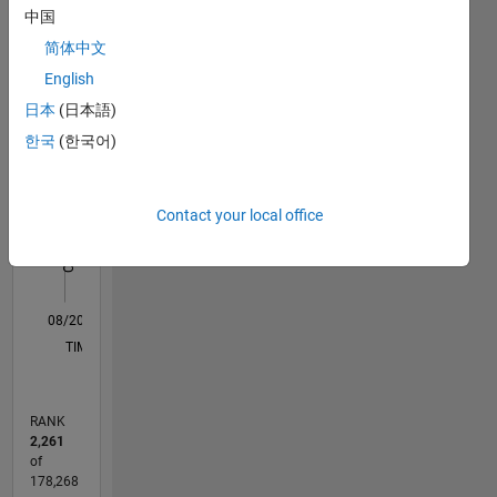
Statistics
中国
简体中文
C…
All
English
M…
日本
(日本語)
120
100
-20
-10
10
30
50
100
한국
(한국어)
80
CONTRIBUTIONS
60
Contact your local office
100
40
20
0
08/20
04/21
12/21
08/22
04/23
12/23
08/24
04/25
12/25
08/26
05/21
02/22
11/22
08/23
05/24
02/25
11/25
06/21
04/22
02/23
10/24
08/25
06/26
L
TIMELINE
RANK
2,261
of
178,268