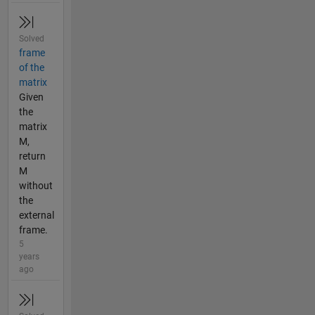
Solved
frame
of the
matrix
Given
the
matrix
M,
return
M
without
the
external
frame.
5
years
ago