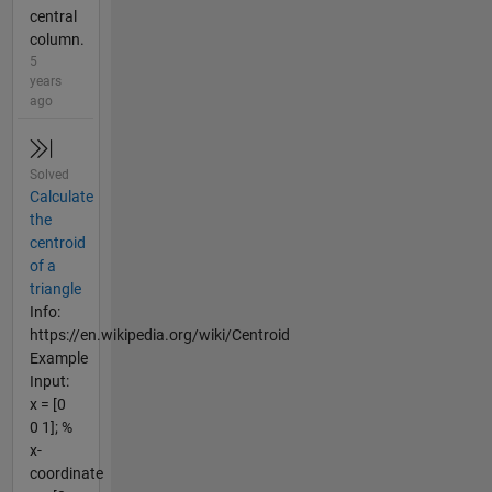
central
column.
5
years
ago
Solved
Calculate
the
centroid
of a
triangle
Info:
https://en.wikipedia.org/wiki/Centroid
Example
Input:
x = [0
0 1]; %
x-
coordinate