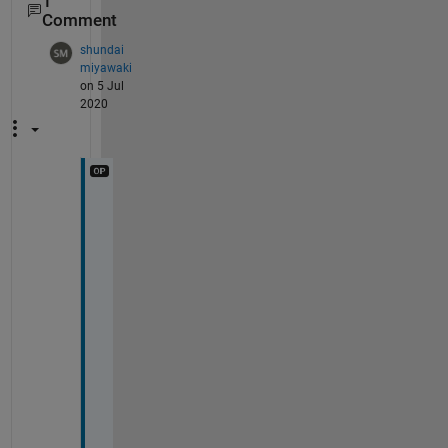
1
Comment
shundai
miyawaki
on 5 Jul
2020
あ
り
が
と
う
ご
ざ
い
ま
す
．