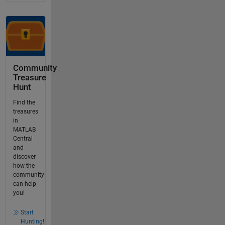
Community
Treasure
Hunt
Find the
treasures
in
MATLAB
Central
and
discover
how the
community
can help
you!
Start
Hunting!