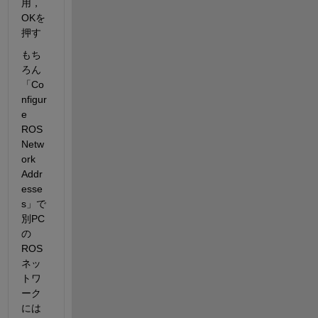
用，
OKを
押す
もち
ろん
「Co
nfigur
e 
ROS 
Netw
ork 
Addr
esse
s」で
別PC
の
ROS
ネッ
トワ
ーク
には