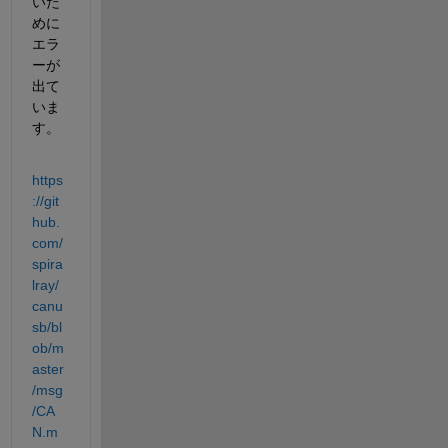
いた
めに
エラ
ーが
出て
いま
す。
https
://git
hub.
com/
spira
lray/
canu
sb/bl
ob/m
aster
/msg
/CA
N.m