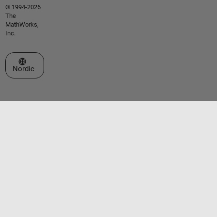
© 1994-2026
The
MathWorks,
Inc.
Select a Web Site
Nordic