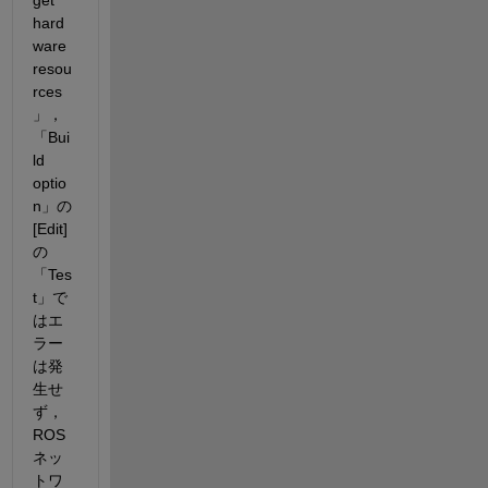
get 
hard
ware 
resou
rces
」，
「Bui
ld 
optio
n」の
[Edit]
の
「Tes
t」で
はエ
ラー
は発
生せ
ず，
ROS
ネッ
トワ