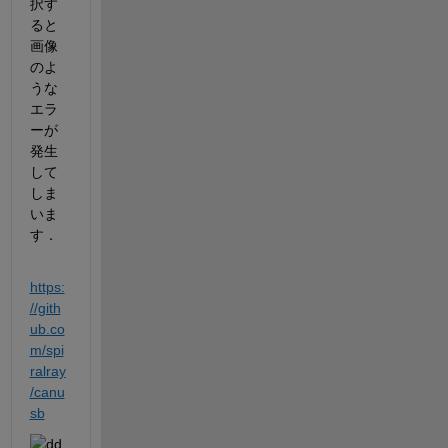
択す
ると
画像
のよ
うな
エラ
ーが
発生
して
しま
いま
す．
https:
//gith
ub.co
m/spi
ralray
/canu
sb