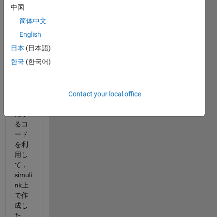
れて
中国
いる
简体中文
Lawic
el製
English
CAN
日本
(日本語)
USB
한국
(한국어)
デバ
イス
を
ROS
Contact your local office
で使
用す
るコ
ード
を利
用し
て，
simuli
nk上
で作
成し
た