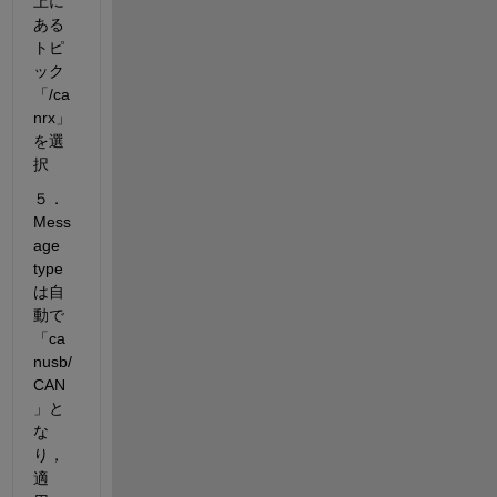
上に
ある
トピ
ック
「/ca
nrx」
を選
択
５．
Mess
age 
type
は自
動で
「ca
nusb/
CAN
」と
な
り，
適