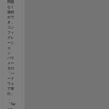
問題
なく
接続
がで
き，
コン
フィ
グレ
ーシ
ョ
ン　
パラ
メー
タの
「ハ
ード
ウェ
ア実
行」
，
「Tar