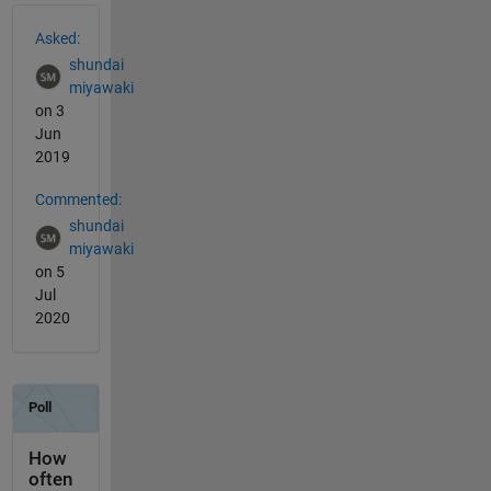
See Also
Asked:
shundai
miyawaki
on 3
Jun
2019
Commented:
shundai
miyawaki
on 5
Jul
2020