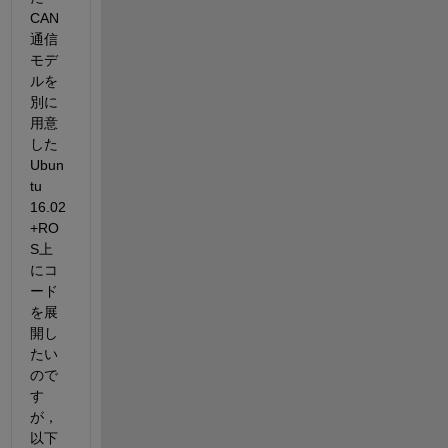
CAN
通信
モデ
ルを
別に
用意
した
Ubun
tu 
16.02
+RO
S上
にコ
ード
を展
開し
たい
ので
す
が，
以下