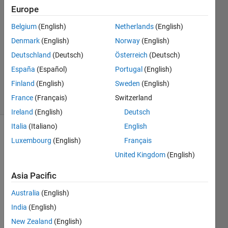
Europe
shundai
miyawaki
Belgium
(English)
Netherlands
(English)
3 Jun
Denmark
(English)
Norway
(English)
2019
1 Answer
Deutschland
(Deutsch)
Österreich
(Deutsch)
Updated
España
(Español)
Portugal
(English)
5 Jul 2020
Finland
(English)
Sweden
(English)
9 Views
France
(Français)
Switzerland
(30 days)
Ireland
(English)
Deutsch
Italia
(Italiano)
English
Luxembourg
(English)
Français
United Kingdom
(English)
Asia Pacific
下の
Australia
(English)
URL
India
(English)
で公
開さ
New Zealand
(English)