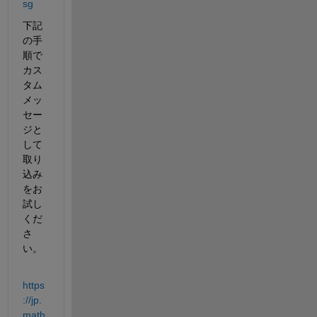
sg
下記
の手
順で
カス
タム
メッ
セー
ジと
して
取り
込み
をお
試し
くだ
さ
い。
https
://jp.
math