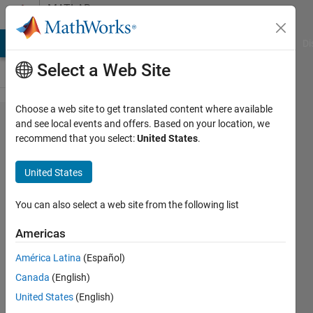
Skip to content
MATLAB
Answers
MATLAB Answers
File Exchange
Cody
AI Chat Playground
Di
Select a Web Site
Choose a web site to get translated content where available
Simulink
and see local events and offers. Based on your location, we
recommend that you select:
United States
.
Robotics
System
United States
Toolbox
の「P​
You can also select a web site from the following list
ublish」
Americas
ブロッ​
América Latina
(Español)
クのエ
Canada
(English)
ラー
United States
(English)