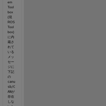
em 
Tool
box 
(現
ROS 
Tool
box)
に内
蔵さ
れて
いる
メッ
セー
ジに
下記
の
canu
sb/C
AN
が
存在
しな