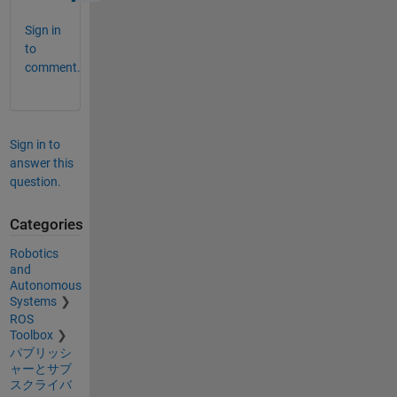
Sign in
to
comment.
Sign in to
answer this
question.
Categories
Robotics
and
Autonomous
Systems
ROS
Toolbox
パブリッシ
ャーとサブ
スクライバ