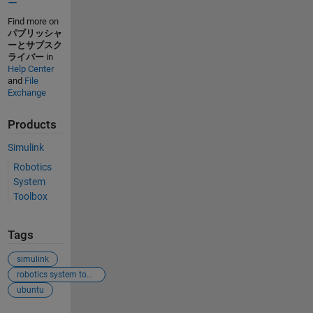
ー
Find more on
パブリッシャ
ーとサブスク
ライバー
in
Help Center
and
File
Exchange
Products
Simulink
Robotics
System
Toolbox
Tags
simulink
robotics system toolbox
ubuntu