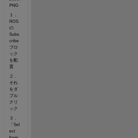
１．
ROS
の
Subs
cribe
ブロ
ック
を配
置
２．
それ
をダ
ブル
クリ
ック
３．
「Sel
ect 
from 