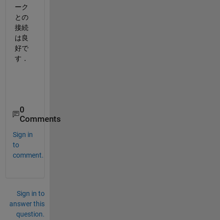
ーク
との
接続
は良
好で
す．
0
Comments
Sign in
to
comment.
Sign in to
answer this
question.