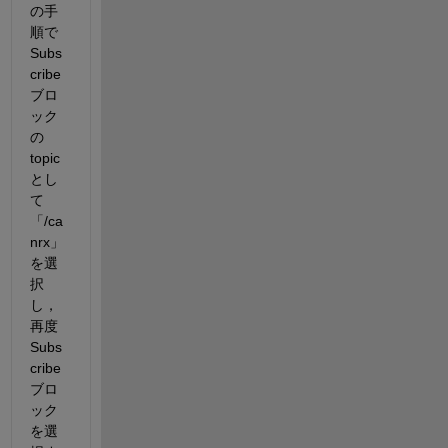
の手
順で
Subs
cribe
ブロ
ック
の
topic
とし
て
「/ca
nrx」
を選
択
し，
再度
Subs
cribe
ブロ
ック
を選