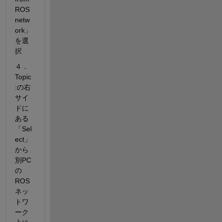
ROS 
netw
ork」
を選
択
４．
Topic
:の右
サイ
ドに
ある
「Sel
ect」
から
別PC
の
ROS
ネッ
トワ
ーク