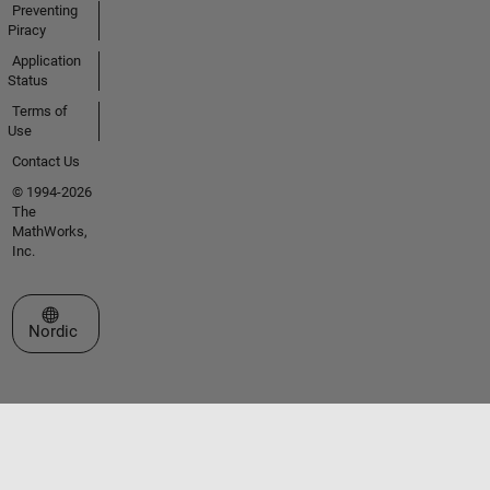
Preventing
Piracy
Application
Status
Terms of
Use
Contact Us
© 1994-2026
The
MathWorks,
Inc.
Select a Web Site
Nordic