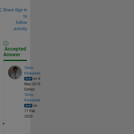
Share
Sign in
to
follow
activity
Accepted
Answer
Tohru
Kikawada
on 8
May 2019
Edited:
Tohru
Kikawada
on
17 Feb
2020