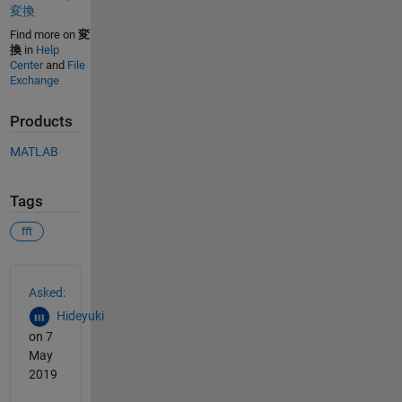
変換
Find more on
変
換
in
Help
Center
and
File
Exchange
Products
MATLAB
Tags
fft
See Also
Asked:
Hideyuki
on 7
May
2019