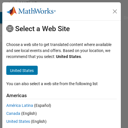
Skip to content
MATLAB
Answers
MATLAB Answers
File Exchange
Cody
AI Chat Playground
Di
Select a Web Site
Choose a web site to get translated content where available
Simlink
and see local events and offers. Based on your location, we
recommend that you select:
United States
.
でFFT
を行
United States
い，ピ
ーク値
You can also select a web site from the following list
を求め
Americas
たい
América Latina
(Español)
Canada
(English)
Hideyuki
United States
(English)
7 May