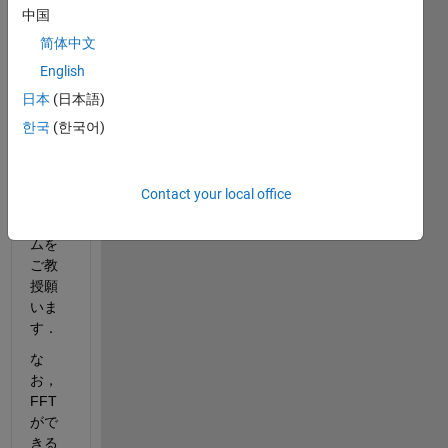
ピー
中国
ク値
简体中文
を求
English
めた
いの
日本
(日本語)
です
한국
(한국어)
が，
サン
プル
Contact your local office
プロ
グラ
ムを
ご教
授願
いま
す．
な
お，
FFT
がで
きる