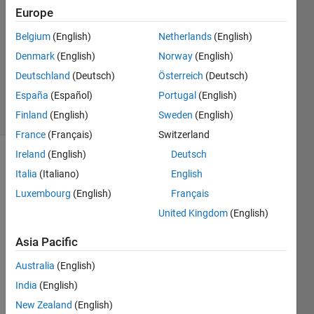
2019
Europe
1 Answer
Answer
Belgium
(English)
Netherlands
(English)
Accepted
Denmark
(English)
Norway
(English)
Updated
Deutschland
(Deutsch)
Österreich
(Deutsch)
17 Feb 2020
España
(Español)
Portugal
(English)
6 Views
(30 days)
Finland
(English)
Sweden
(English)
France
(Français)
Switzerland
Ireland
(English)
Deutsch
Show older
Italia
(Italiano)
English
comments
Luxembourg
(English)
Français
United Kingdom
(English)
Asia Pacific
Simli
nkで
Australia
(English)
FFT
India
(English)
を行
New Zealand
(English)
い，