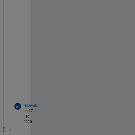
a
k
s
関
数
を
活
用
い
た
だ
け
ま
す
。
Hideyuki
on 17
Feb
2020