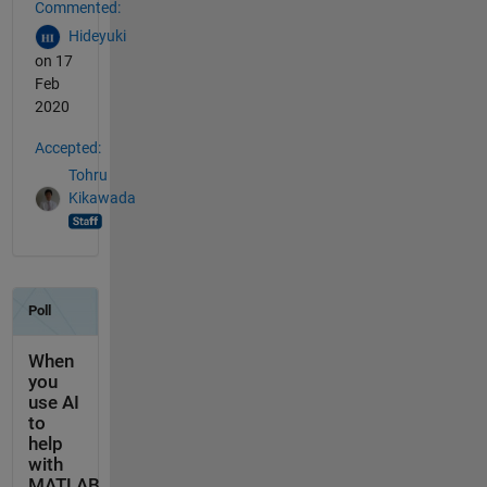
Commented:
Hideyuki
on 17
Feb
2020
Accepted:
Tohru
Kikawada