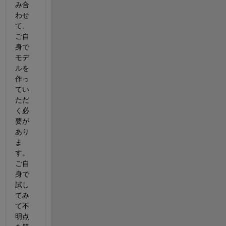
み合
わせ
て、
ご自
身で
モデ
ルを
作っ
てい
ただ
く必
要が
あり
ま
す。 
ご自
身で
試し
てみ
て不
明点