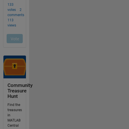
Community
Treasure
Hunt
Find the
treasures
in
MATLAB
Central