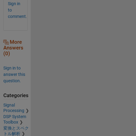
Sign in
to
comment.
More
Answers
(0)
Sign in to
answer this
question.
Categories
Signal
Processing
DSP System
Toolbox
変換とスペク
トル解析