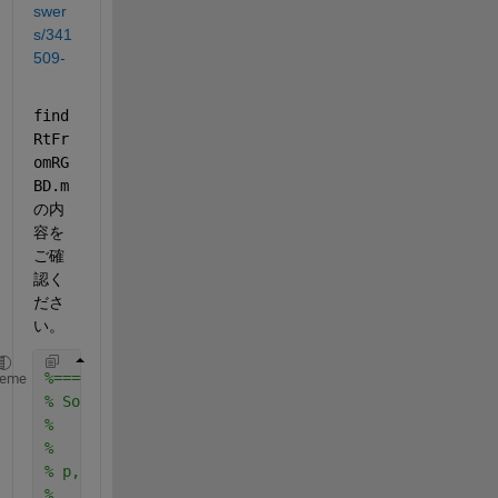
swer
s/341
509-
find
RtFr
omRG
BD.m
の内
容を
ご確
認く
ださ
い。
%==================================================
heme
% Solve the following minimization problem:
%       min_{R, T} sum(|R*p+T-q|^2)
%
% p, q are all N-by-d matrix with N data points
%