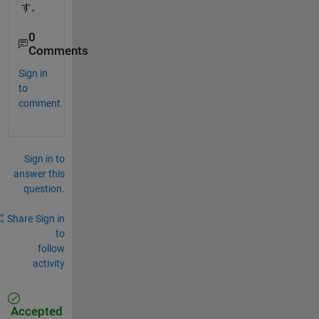
す。
0
Comments
Sign in
to
comment.
Sign in to
answer this
question.
Share
Sign in
to
follow
activity
Accepted