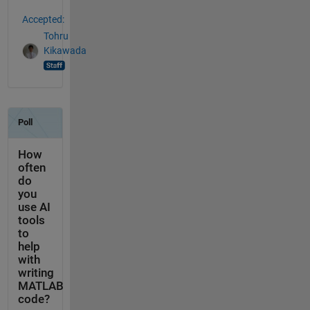
Accepted:
Tohru
Kikawada