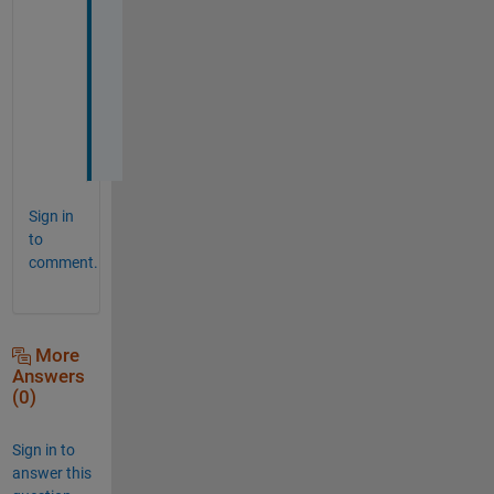
り
組
ん
で
み
ま
す
Sign in
to
comment.
More
Answers
(0)
Sign in to
answer this