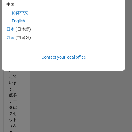
解を
中国
利用
简体中文
した
点群
English
レジ
日本
(日本語)
スト
한국
(한국어)
レー
ショ
ンを
Contact your local office
行い
たい
と考
えて
いま
す。 
点群
デー
タは
２セ
ット
（A