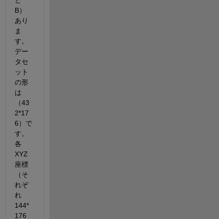
と
B）
あり
ま
す。 
デー
タセ
ット
の形
は
（43
2*17
6）で
す。 
各
XYZ
座標
（そ
れぞ
れ
144*
176