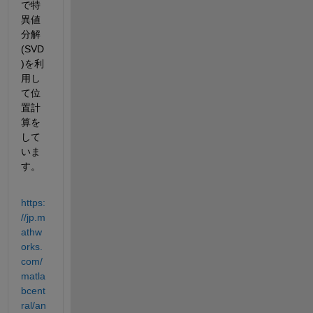
で特
異値
分解
(SVD
)を利
用し
て位
置計
算を
して
いま
す。
https:
//jp.m
athw
orks.
com/
matla
bcent
ral/an