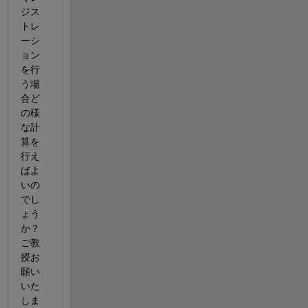
ジス
トレ
ーシ
ョン
を行
う場
合ど
の様
な計
算を
行え
ばよ
いの
でし
ょう
か？ 
ご教
授お
願い
いた
しま