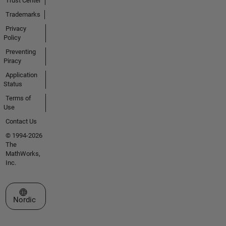
Trust Center
Trademarks
Privacy
Policy
Preventing
Piracy
Application
Status
Terms of
Use
Contact Us
© 1994-2026
The
MathWorks,
Inc.
Select a Web Site
Nordic