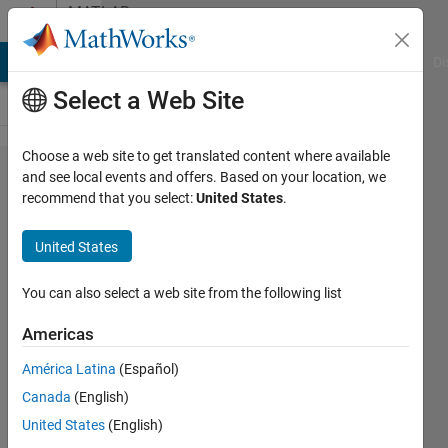
Skip to content
MATLAB
Answers
MATLAB Answers
File Exchange
Cody
AI Chat Playground
Di
Select a Web Site
Choose a web site to get translated content where available
特異値
and see local events and offers. Based on your location, we
recommend that you select:
United States
.
分解を
利用し
United States
た​点群
レジス
You can also select a web site from the following list
トレー
Americas
ショ​ン
América Latina
(Español)
につい
Canada
(English)
て
United States
(English)