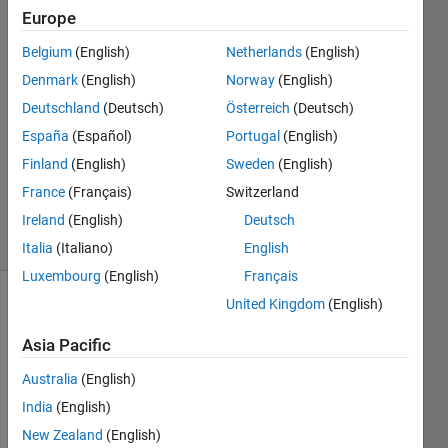
Europe
ichiro
obayashi
Belgium
(English)
Netherlands
(English)
29 Jun
Denmark
(English)
Norway
(English)
2017
1 Answer
Deutschland
(Deutsch)
Österreich
(Deutsch)
Answer
España
(Español)
Portugal
(English)
Accepted
Finland
(English)
Sweden
(English)
Updated
France
(Français)
Switzerland
30 Jun 2017
3 Views
Ireland
(English)
Deutsch
(30 days)
Italia
(Italiano)
English
Luxembourg
(English)
Français
United Kingdom
(English)
Asia Pacific
Australia
(English)
India
(English)
特異
値分
New Zealand
(English)