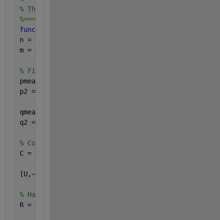
% The problem is solved by SVD
%==================================================
function 
[R, T] = minimizePointToPointMetric(p, q)
n = size(p, 1);
m = size(q, 1);
% Find data centroid and deviations from centroid
pmean = sum(p,1)/n;
p2 = p - repmat(pmean, n, 1);
qmean = sum(q,1)/m;
q2 = q - repmat(qmean, m, 1);
% Covariance matrix
C = p2'*q2; 
[U,~,V] = svd(C); 
% Handle the reflection case
R = V*diag([ones(1,size(C,1)-1) sign(det(U*V'))])*U