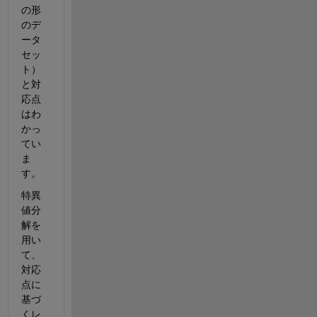
の形
のデ
ータ
セッ
ト）
と対
応点
はわ
かっ
てい
ま
す。
特異
値分
解を
用い
て、
対応
点に
基づ
くレ