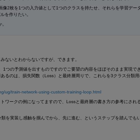
画像2枚を1つの入力値として1つのクラスを持たせ、それらを学習デー
デルを作りたい。
か。
てみないとわからないですが、できます。
、1つの予測値を出すものですのでご要望の内容をほぼそのまま実現で
あるのは、損失関数（Loss）と最終層周りで、これらを3クラス分類用
ng/ug/train-network-using-custom-training-loop.html
トワークの例になってますので、Lossと最終層の書き方の参考にされ
分類を実装し感触を掴んでから、先に進む、というステップを踏んでも