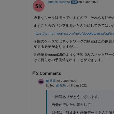
Shunichi Kusano
on 6 Jan 2022
必要なツールは揃っていますので、それらを組合
まずこちらのサンプルをたたき台にしてみてはい
https://jp.mathworks.com/help/deeplearning/ug/t
今回のケースではネットワークの構造はこの例題と
変える必要がありますが…。
各画像をresnet18のような学習済みのネット
けて何らかの予測値を出すことができます。
2 Comments
創 尾崎
on 7 Jan 2022
Edited:
創 尾崎
on 8 Jan 2022
ご回答ありがとうございます。
自分が行いたい事として、
目標は、答えあり画像データを入力値