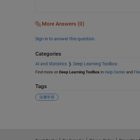
More Answers (0)
Sign in to answer this question.
Categories
AI and Statistics
Deep Learning Toolbox
Find more on
Deep Learning Toolbox
in
Help Center
and
Fil
Tags
深層学習
See Also