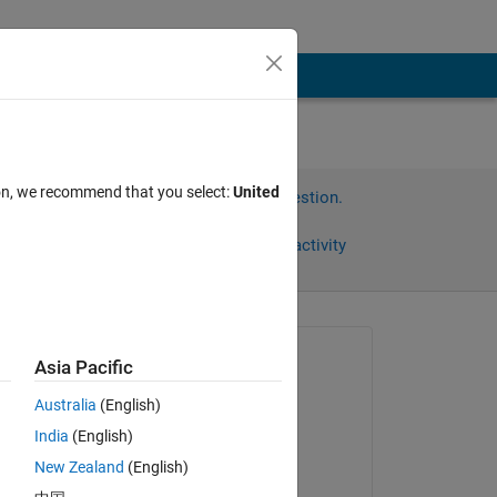
ion, we recommend that you select:
United
Sign in to answer this question.
Share
Sign in to follow activity
Asked:
Asia Pacific
創 尾崎
Australia
(English)
on 5 Jan 2022
India
(English)
Commented:
New Zealand
(English)
Kenta