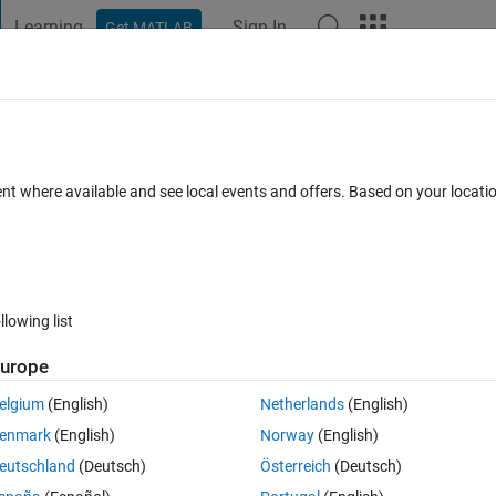
Learning
Sign In
Get MATLAB
t Playground
Discussions
Contests
Blogs
Post
More
 FAQs
More
よる分類
ent where available and see local events and offers. Based on your locat
cepted
Updated 25 Jan 2022
4 Views (30 days)
llowing list
urope
0 votes
elgium
(English)
Netherlands
(English)
いたいと考えております。
enmark
(English)
Norway
(English)
て、予測モデルを構築したいと考えています。
eutschland
(Deutsch)
Österreich
(Deutsch)
うか。