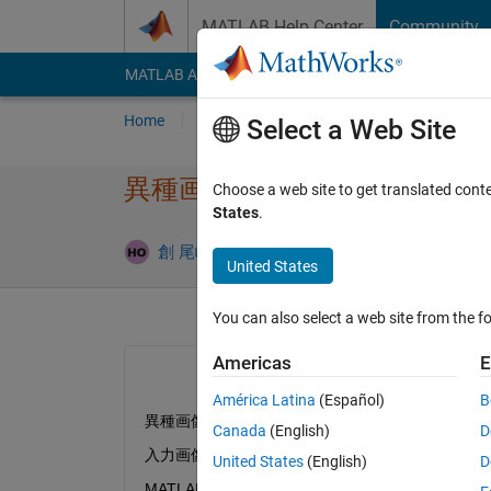
Skip to content
MATLAB Help Center
Community
MATLAB Answers
File Exchange
Cody
AI Cha
Home
Ask
Answer
Browse
MATLAB
Select a Web Site
異種画像を用いた深層学習に
Choose a web site to get translated cont
States
.
Answer Ac
創 尾崎
5 Jan 2022
1 Answer
United States
You can also select a web site from the fo
Americas
E
América Latina
(Español)
B
異種画像データを用いた深層学習による分類を行
Canada
(English)
D
入力画像を1枚ではなく、異なる2枚の画像を用い
United States
(English)
D
MATLABにはそのようなツールはありますでしょ