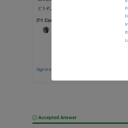
E
どうぞよろしくお願いいたします。
F
F
1 Comment
I
Kenta
on 25 Jan 2022
I
L
https://github.com/KentaItakura/Image-Cl
私の更新が滞ってますが、これがほぼそ
画像を入力としてその車種を分類したい
Sign in to comment.
Accepted Answer