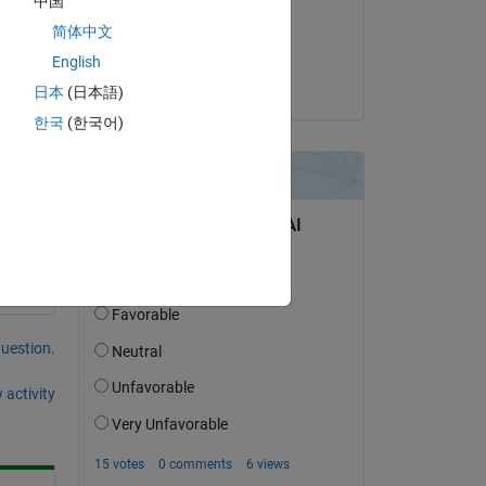
中国
on 25 Jan 2022
简体中文
Accepted:
English
Shunichi Kusano
日本
(日本語)
한국
(한국어)
ヤの
question.
 activity