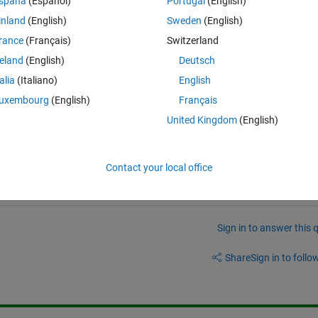
spaña
(Español)
Portugal
(English)
inland
(English)
Sweden
(English)
rance
(Français)
Switzerland
reland
(English)
Deutsch
talia
(Italiano)
English
uxembourg
(English)
Français
assification-using-CNN-with-Multi-Input-using-MATLAB
United Kingdom
(English)
のまま使えるのではないかと思います。例えば、車の屋根の画像とタイ
、とかそのような感じですよね？
Contact your local office
Sign in to answer this 
Share
Sign in to follow