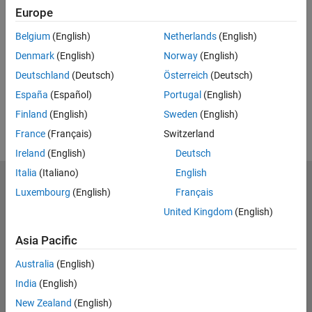
Europe
Feedback
Belgium
(English)
Netherlands
(English)
UP NEXT:
Denmark
(English)
Norway
(English)
RELATED VIDEOS:
Deutschland
(Deutsch)
Österreich
(Deutsch)
View more related videos
España
(Español)
Portugal
(English)
Finland
(English)
Sweden
(English)
France
(Français)
Switzerland
Ireland
(English)
Deutsch
Italia
(Italiano)
English
MathWorks
Luxembourg
(English)
Français
Accelerating the pace of engineering and science
United Kingdom
(English)
Explore Products
Asia Pacific
Try or Buy
Australia
(English)
India
(English)
Learn to Use
New Zealand
(English)