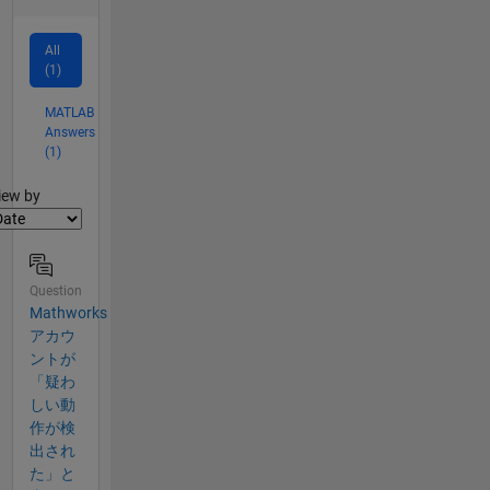
All
(1)
MATLAB
Answers
(1)
lter2
iew by
Question
Mathworks
アカウ
ントが
「疑わ
しい動
作が検
出され
た」と