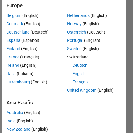
Europe
since
2024
Belgium
(English)
Netherlands
(English)
Denmark
(English)
Norway
(English)
Followers:
0
Deutschland
(Deutsch)
Österreich
(Deutsch)
Following:
España
(Español)
Portugal
(English)
0
Finland
(English)
Sweden
(English)
France
(Français)
Switzerland
Follow
Ireland
(English)
Deutsch
Italia
(Italiano)
English
Luxembourg
(English)
Français
Dashboard
United Kingdom
(English)
Statistics
Asia Pacific
M…
Australia
(English)
India
(English)
-2
-1
3
2
New Zealand
(English)