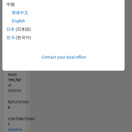
中国
CONTRIBUTIONS
简体中文
L
1
English
日本
(日本語)
한국
(한국어)
0
05/24
08/24
11/24
02/25
05/25
08/25
11/25
02/26
05/26
08/26
09/24
01/25
09/25
01/26
L
TIMELINE
Contact your local office
RANK
199,787
of
302,034
REPUTATION
0
CONTRIBUTIONS
1
Question