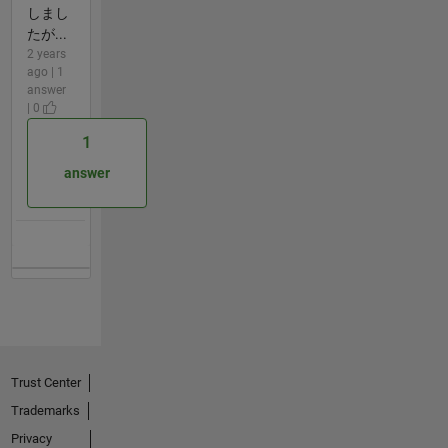
しまし
たが...
2 years
ago | 1
answer
| 0
1
answer
Trust Center
Trademarks
Privacy