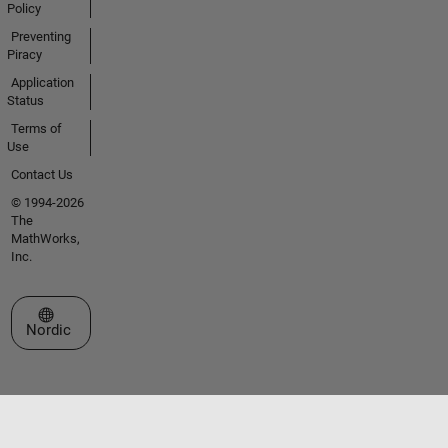
Policy
Preventing
Piracy
Application
Status
Terms of
Use
Contact Us
© 1994-2026
The
MathWorks,
Inc.
Select a Web Site
Nordic