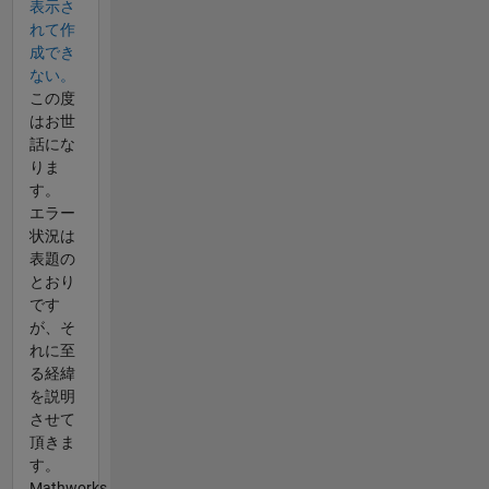
表示さ
れて作
成でき
ない。
この度
はお世
話にな
りま
す。
エラー
状況は
表題の
とおり
です
が、そ
れに至
る経緯
を説明
させて
頂きま
す。
Mathworks