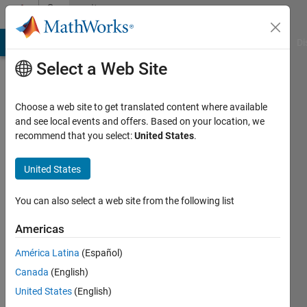
Skip to content
Community
Profile
MATLAB Answers
File Exchange
Cody
AI Chat Playground
Di
Select a Web Site
Choose a web site to get translated content where available
and see local events and offers. Based on your location, we
recommend that you select:
United States
.
大
祐
United States
加
You can also select a web site from the following list
納
Americas
Last
América Latina
(Español)
seen: 2
Canada
(English)
years
ago
United States
(English)
|
Active