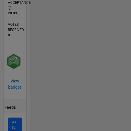
ACCEPTANCE
20.0%
VOTES
RECEIVED
0
View
badges
Feeds
All
(5)