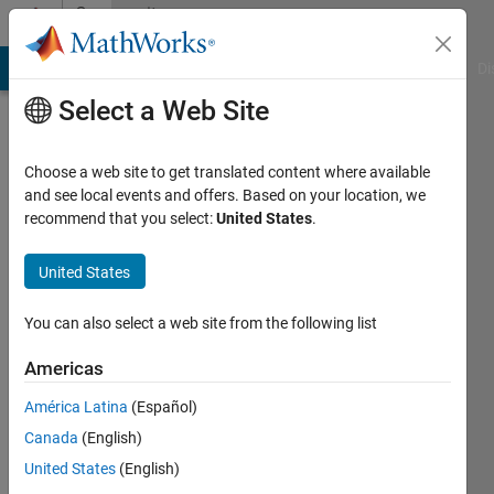
Skip to content
Community
Profile
MATLAB Answers
File Exchange
Cody
AI Chat Playground
Di
Select a Web Site
Choose a web site to get translated content where available
and see local events and offers. Based on your location, we
recommend that you select:
United States
.
Vico
Wu
United States
Last
You can also select a web site from the following list
seen: 3
years
Americas
ago
América Latina
(Español)
|
Active
since
Canada
(English)
2022
United States
(English)