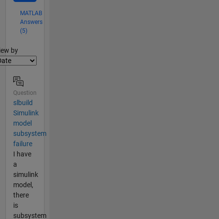
MATLAB
Answers
(5)
lter2
iew by
Question
slbuild
Simulink
model
subsystem
failure
I have
a
simulink
model,
there
is
subsystem