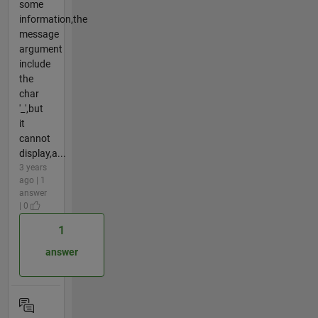
some
information,the
message
argument
include
the
char
'_',but
it
cannot
display,a...
3 years
ago | 1
answer
| 0
1
answer