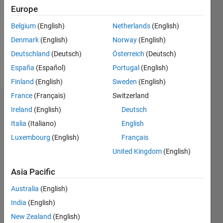
Followers:
Europe
0
Following:
Belgium
(English)
Netherlands
(English)
0
Denmark
(English)
Norway
(English)
Deutschland
(Deutsch)
Österreich
(Deutsch)
Follow
España
(Español)
Portugal
(English)
Finland
(English)
Sweden
(English)
France
(Français)
Switzerland
Dashboard
Ireland
(English)
Deutsch
Italia
(Italiano)
English
Statistics
Luxembourg
(English)
Français
M…
United Kingdom
(English)
-2
-1
4
3
Asia Pacific
Australia
(English)
CONTRIBUTIONS
2
India
(English)
L
New Zealand
(English)