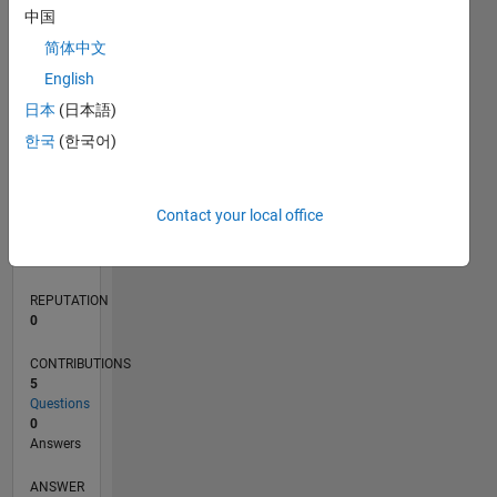
1
中国
简体中文
0
English
04/22
10/22
04/23
10/23
04/24
10/24
04/25
10/25
04/26
11/22
06/23
01/24
08/24
03/25
05/26
12/22
08/23
12/24
08/25
L
日本
(日本語)
TIMELINE
한국
(한국어)
RANK
Contact your local office
84,707
of
302,023
REPUTATION
0
CONTRIBUTIONS
5
Questions
0
Answers
ANSWER