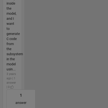
inside
the
model,
and I
want
to
generate
C code
from
the
subsystem
in the
model
usin...
3 years
ago | 1
answer
| 0
1
answer