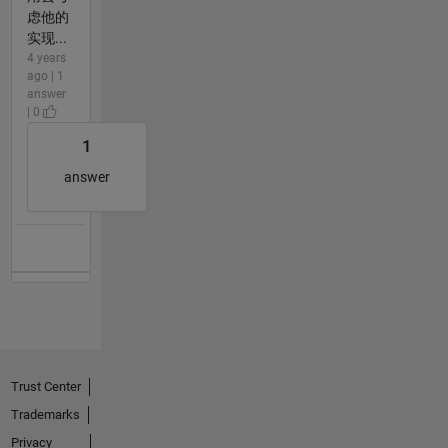
虑他的
实现...
4 years
ago | 1
answer
| 0
1
answer
Trust Center
Trademarks
Privacy