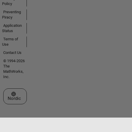
Policy
Preventing
Piracy
Application
Status
Terms of
Use
Contact Us
© 1994-2026
The
MathWorks,
Inc.
Select a Web Site
Nordic