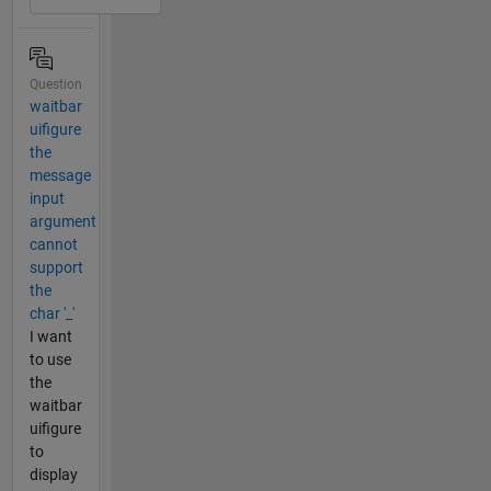
Question
waitbar
uifigure
the
message
input
argument
cannot
support
the
char '_'
I want
to use
the
waitbar
uifigure
to
display