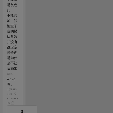
是灰色
的 ，
不能添
加，我
检查了
我的模
型参数
并没有
设定定
步长但
是为什
么不让
我添加
sine
wave
呢。
3 years
ago | 0
answers
| 0
0