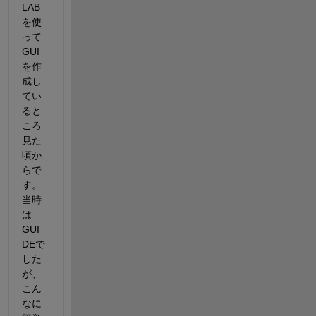
LAB
を使
って
GUI
を作
成し
てい
ると
ころ
見た
頃か
らで
す。
当時
は
GUI
DEで
した
が、
こん
なに