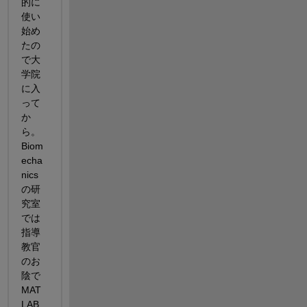
的に
使い
始め
たの
で大
学院
に入
って
か
ら。
Biom
echa
nics
の研
究室
では
指導
教官
のお
陰で
MAT
LAB