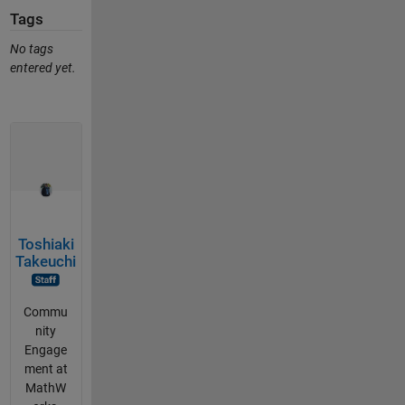
Tags
No tags
entered yet.
Toshiaki
Takeuchi
Commu
nity
Engage
ment at
MathW