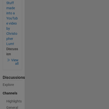
Stuff
made
into a
YouTub
e video
by
Christo
pher
Lum!
Discuss
ion
View
all
Discussions
Explore
Channels
Highlights
General