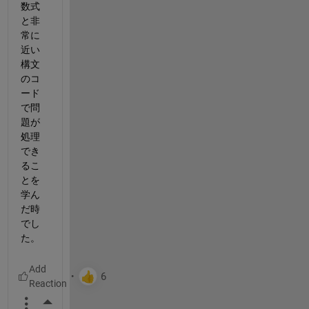
数式
と非
常に
近い
構文
のコ
ード
で問
題が
処理
でき
るこ
とを
学ん
だ時
でし
た。
More Actions