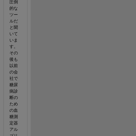
圧倒
的な
ツー
ルだ
と聞
いて
いま
す。 
その
後も
以前
の会
社で
糖尿
病診
断の
ため
の血
糖測
定器
アル
ゴリ