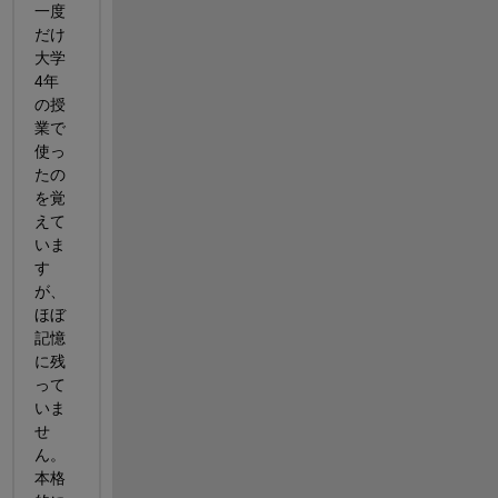
一度
だけ
大学
4年
の授
業で
使っ
たの
を覚
えて
いま
す
が、
ほぼ
記憶
に残
って
いま
せ
ん。
本格