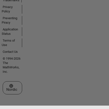
Trademarks
Privacy
Policy
Preventing
Piracy
Application
Status
Terms of
Use
Contact Us
© 1994-2026
The
MathWorks,
Inc.
Select a Web Site
Nordic