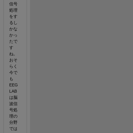
信号
処理
をす
るし
かな
かっ
たで
す
ね。 
おそ
らく
今で
も
EEG
LAB
は脳
波信
号処
理の
分野
では