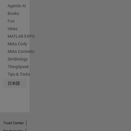
Agentic AI
Books
Fun
Ideas
MATLAB EXPO
Meta Cody
Meta Contests
SimBiology
ThingSpeak
Tips & Tricks
日本語
Trust Center