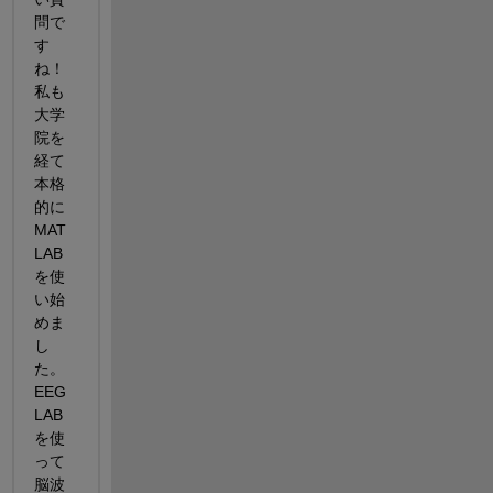
問で
す
ね！ 
私も
大学
院を
経て
本格
的に
MAT
LAB
を使
い始
めま
し
た。 
EEG
LAB
を使
って
脳波