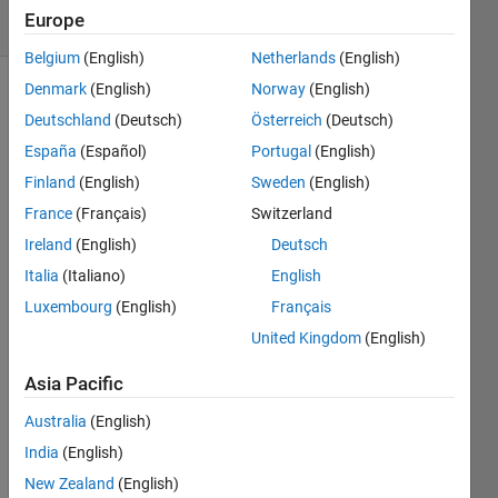
2
Europe
Comments
Belgium
(English)
Netherlands
(English)
Denmark
(English)
Norway
(English)
Explore
>
Deutschland
(Deutsch)
Österreich
(Deutsch)
日本語
España
(Español)
Portugal
(English)
Follow
Finland
(English)
Sweden
(English)
Channel
France
(Français)
Switzerland
Ireland
(English)
Deutsch
私の
Italia
(Italiano)
English
場
Luxembourg
(English)
Français
合、
前の
United Kingdom
(English)
会社
Asia Pacific
が音
楽認
Australia
(English)
識ア
India
(English)
プリ
の会
New Zealand
(English)