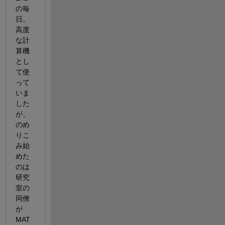
の毎
日。
高度
な計
算機
とし
て使
って
いま
した
が、
のめ
りこ
み始
めた
のは
研究
室の
同僚
が
MAT