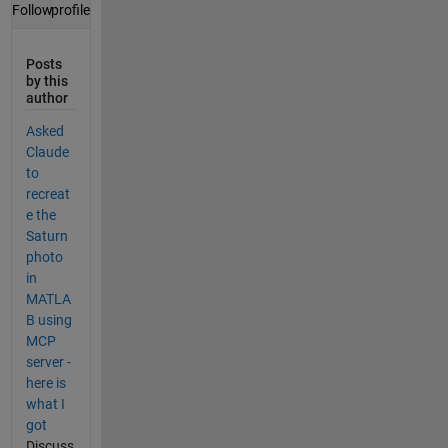
profile
Follow
Posts
by this
author
Asked
Claude
to
recreat
e the
Saturn
photo
in
MATLA
B using
MCP
server -
here is
what I
got
Discuss