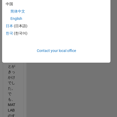
社
中国
で、
简体中文
アル
ゴリ
English
ズム
日本
(日本語)
開発
한국
(한국어)
で
FFT
が使
われ
Contact your local office
てい
たこ
とが
きっ
かけ
でし
た。
で
も、
MAT
LAB
のす