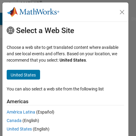
Skip to content
®
MATLAB
Central
MATLAB Answers
File Exchange
Cody
AI Chat Playground
Di
Select a Web Site
MATLAB
Choose a web site to get translated content where available
and see local events and offers. Based on your location, we
を使い
recommend that you select:
United States
.
始めた
きっか
United States
けは？
You can also select a web site from the following list
Toshiaki
Takeuchi
Americas
22 Jan
América Latina
(Español)
2025
Canada
(English)
145
United States
(English)
Views