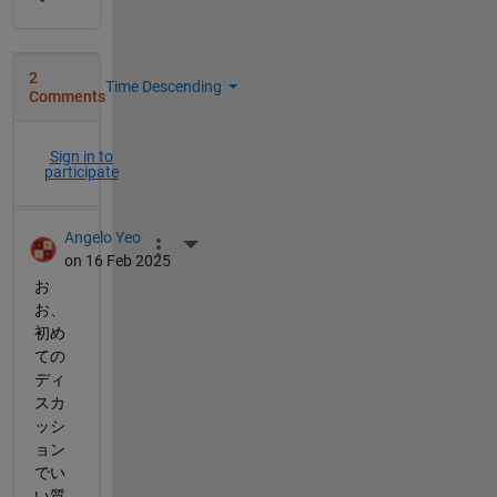
2
Time Descending
Comments
Sign in to
participate
Angelo Yeo
More Actions
on 16 Feb 2025
お
お、
初め
ての
ディ
スカ
ッシ
ョン
でい
い質