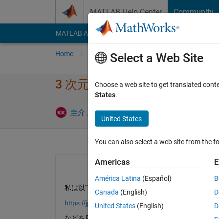
Skip to content
MATLAB Help Center
Community
MATLAB Answers
File Exchange
Cody
AI Cha
Home
Ask
Answer
Browse
MATLAB
Select a Web Site
3 次元シーンの再構成に​よる
Choose a web site to get translated cont
States
.
Updated
圭介 川邉
28 Jul 2021
1 Answer
United States
You can also select a web site from the fo
Americas
E
América Latina
(Español)
B
私は以下のサイト
Canada
(English)
D
https://jp.mathworks.com/help/vision/ug/depth-est
United States
(English)
D
などを用いて三次元シーンの深度測定をしたいと考