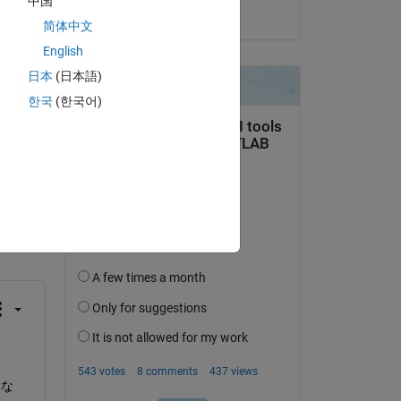
中国
on 28 Jul 2021
対応し
简体中文
English
日本
(日本語)
한국
(한국어)
question.
 activity
にな