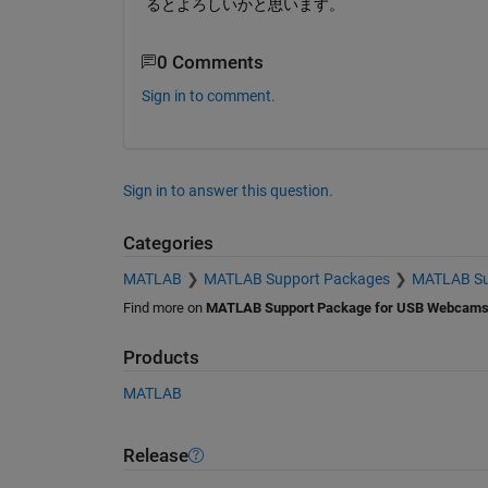
るとよろしいかと思います。
0 Comments
Sign in to comment.
Sign in to answer this question.
Categories
MATLAB
MATLAB Support Packages
MATLAB Su
Find more on
MATLAB Support Package for USB Webcam
Products
MATLAB
Release