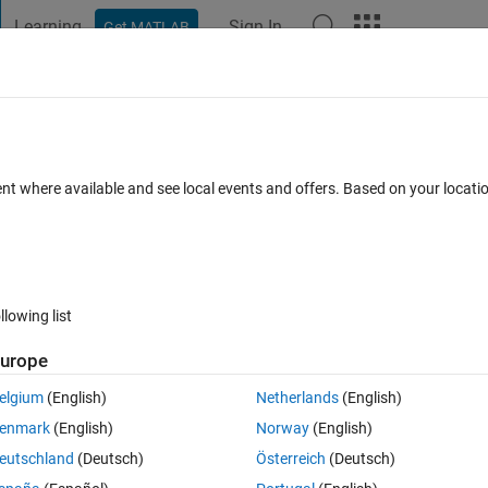
Learning
Sign In
Get MATLAB
t Playground
Discussions
Contests
Blogs
Post
More
 FAQs
More
ZEDステレオカ​メラの選定
ent where available and see local events and offers. Based on your locat
 28 Jul 2021
8 Views (30 days)
llowing list
urope
0 votes
elgium
(English)
Netherlands
(English)
enmark
(English)
Norway
(English)
imation-from-stereo-video.html
eutschland
(Deutsch)
Österreich
(Deutsch)
えており、ZEDステレオカメラは使おうとしています。