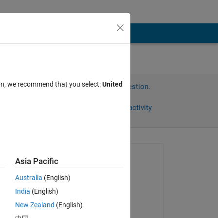
ion, we recommend that you select:
United
Sign in to answer this question.
Share
Sign in to follow activity
Asked:
Asia Pacific
圭介 川邉
Australia
(English)
on 28 Jul 2021
India
(English)
Answered:
New Zealand
(English)
Kenta