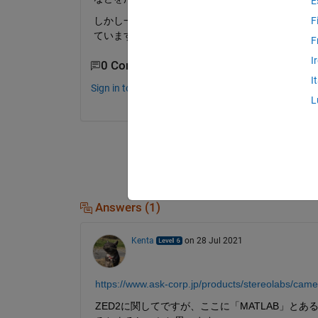
E
しかし一種類のZEDカメラが販売終了しているので
F
ていますか?
F
I
0 Comments
I
Sign in to comment.
L
Answers (1)
Kenta
on 28 Jul 2021
https://www.ask-corp.jp/products/stereolabs/came
ZED2に関してですが、ここに「MATLAB」