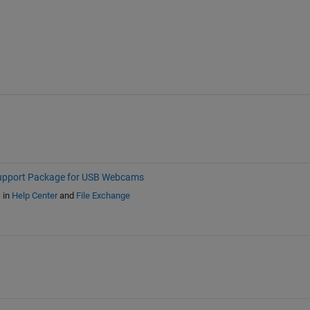
pport Package for USB Webcams
s
in
Help Center
and
File Exchange