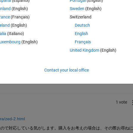
spaña
(Español)
Portugal
(English)
すが、ZEDminiやZED2のステレオカメラのタイプは上記のサイトに
inland
(English)
Sweden
(English)
rance
(Français)
Switzerland
reland
(English)
Deutsch
talia
(Italiano)
English
uxembourg
(English)
Français
United Kingdom
(English)
Sign in to answer this 
Contact your local office
Share
Sign in to follow
1 vote
ra/zed-2.html
とあるので対応している気がします。購入をお考えの場合は、その際お尋ね