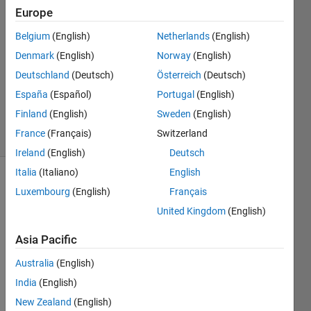
Europe
garima
sharma
Belgium
(English)
Netherlands
(English)
3 May
Denmark
(English)
Norway
(English)
2021
1 Answer
Deutschland
(Deutsch)
Österreich
(Deutsch)
Updated
España
(Español)
Portugal
(English)
8 May 2021
Finland
(English)
Sweden
(English)
27 Views
France
(Français)
Switzerland
(30 days)
Ireland
(English)
Deutsch
Italia
(Italiano)
English
Luxembourg
(English)
Français
United Kingdom
(English)
Asia Pacific
Hi,
Australia
(English)
I 
India
(English)
have 
New Zealand
(English)
two 