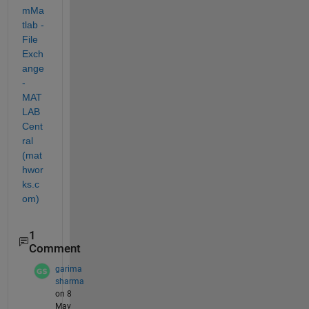
mMa
tlab - 
File 
Exch
ange 
- 
MAT
LAB 
Cent
ral 
(mat
hwor
ks.c
om)
1
Comment
garima
sharma
on 8
May