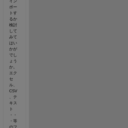
イン
ポー
トす
るか
検討
して
みて
はい
かが
でし
ょう
か。
エク
セ
ル、
CSV
、テ
キス
ト 
・・
・等
のフ