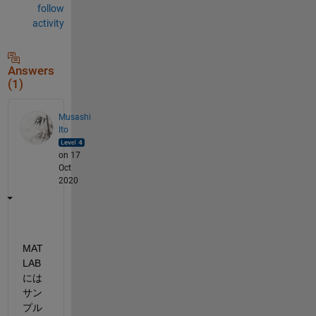
follow
activity
Answers
(1)
Musashi
Ito
on 17
Oct
2020
MAT
LAB 
には
サン
プル