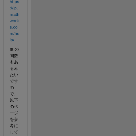
https
://jp.
math
work
s.co
m/he
lp/
fft の
関数
もあ
るみ
たい
です
の
で、
以下
のペ
ージ
を参
考に
して