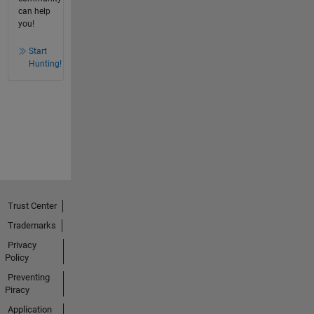
can help
you!
Start
Hunting!
Trust Center
Trademarks
Privacy
Policy
Preventing
Piracy
Application