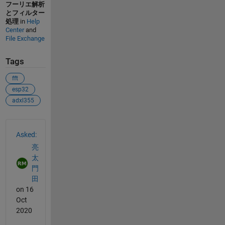
フーリエ解析
とフィルター
処理
in
Help
Center
and
File Exchange
Tags
fft
esp32
adxl355
See Also
Asked:
亮
太
門
田
on 16
Oct
2020