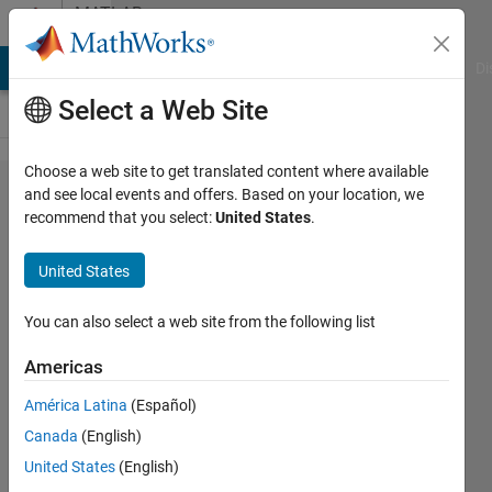
Skip to content
MATLAB
Answers
MATLAB Answers
File Exchange
Cody
AI Chat Playground
Di
Select a Web Site
Choose a web site to get translated content where available
加速度
and see local events and offers. Based on your location, we
recommend that you select:
United States
.
センサ
(ADX​
United States
L355)
におけ
You can also select a web site from the following list
るF​FT
Americas
の方法
América Latina
(Español)
Canada
(English)
亮太 門
United States
(English)
田