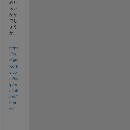
みた
らい
かが
でし
ょう
か。
https
://jp.
math
work
s.co
m/he
lp/m
atlab
/ref/f
ft.ht
ml