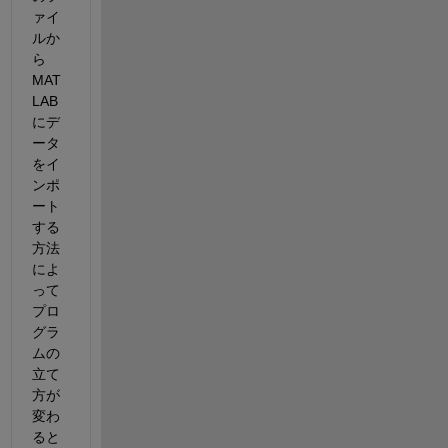
ァイ
ルか
ら 
MAT
LAB 
にデ
ータ
をイ
ンポ
ート
する
方法
によ
って
プロ
グラ
ムの
立て
方が
変わ
ると