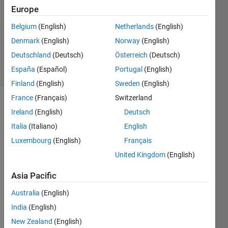
16 Oct
Europe
2020
1 Answer
Belgium
(English)
Netherlands
(English)
Updated
Denmark
(English)
Norway
(English)
23 Oct 2020
Deutschland
(Deutsch)
Österreich
(Deutsch)
11 Views
España
(Español)
Portugal
(English)
(30 days)
Finland
(English)
Sweden
(English)
France
(Français)
Switzerland
Ireland
(English)
Deutsch
Italia
(Italiano)
English
Luxembourg
(English)
Français
United Kingdom
(English)
ESP3
Asia Pacific
2と
ADXL
Australia
(English)
355
India
(English)
を用
New Zealand
(English)
い