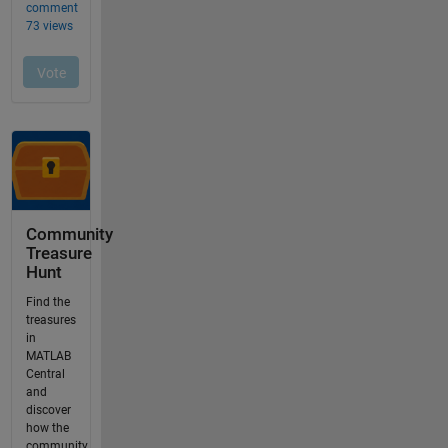
Community
Treasure
Hunt
Find the
treasures
in
MATLAB
Central
and
discover
how the
community