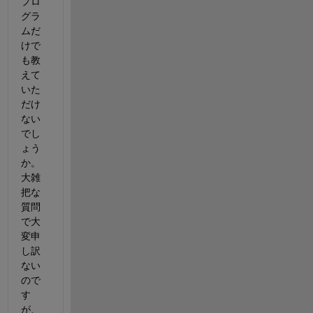
プロ
グラ
ムだ
けで
も教
えて
いた
だけ
ない
でし
ょう
か。
大雑
把な
質問
で大
変申
し訳
ない
ので
す
が、