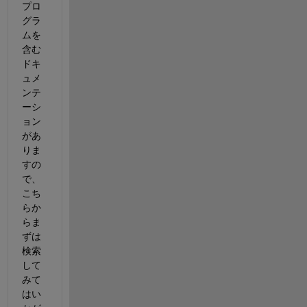
プロ
グラ
ムを
含む
ドキ
ュメ
ンテ
ーシ
ョン
があ
りま
すの
で、
こち
らか
らま
ずは
検索
して
みて
はい