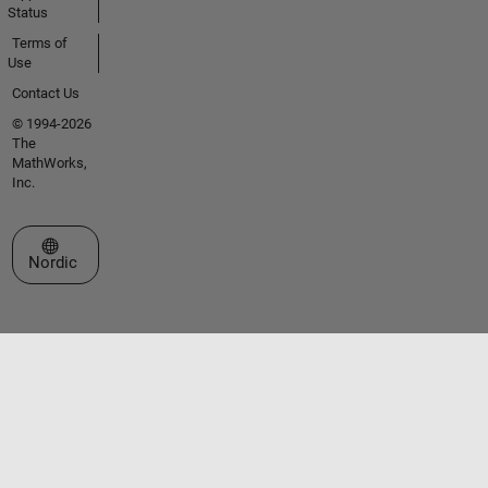
Status
Terms of
Use
Contact Us
© 1994-2026
The
MathWorks,
Inc.
Select a Web Site
Nordic