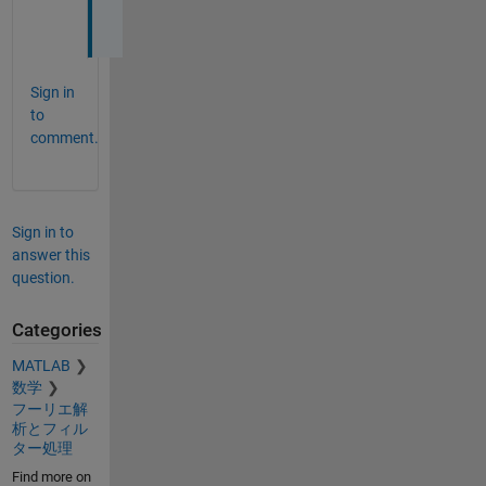
。
Sign in
to
comment.
Sign in to
answer this
question.
Categories
MATLAB
数学
フーリエ解
析とフィル
ター処理
Find more on