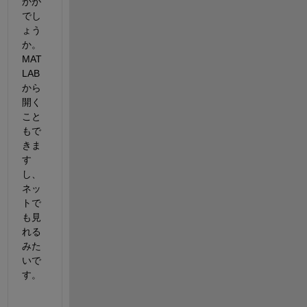
かが
でし
ょう
か。
MAT
LAB 
から
開く
こと
もで
きま
す
し、
ネッ
トで
も見
れる
みた
いで
す。