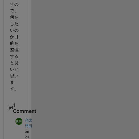
すの
で、
何を
した
いの
か目
的を
整理
する
と良
いと
思い
ま
す。
1
Comment
亮太
門田
on
23