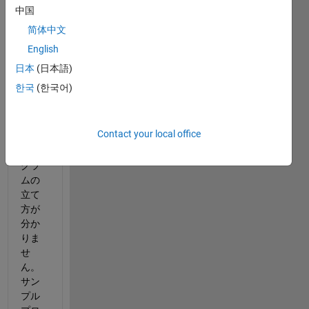
て、
中国
FFT
简体中文
を行
English
いた
いで
日本
(日本語)
す。
한국
(한국어)
初心
者な
の
Contact your local office
で、
プロ
グラ
ムの
立て
方が
分か
りま
せ
ん。
サン
プル