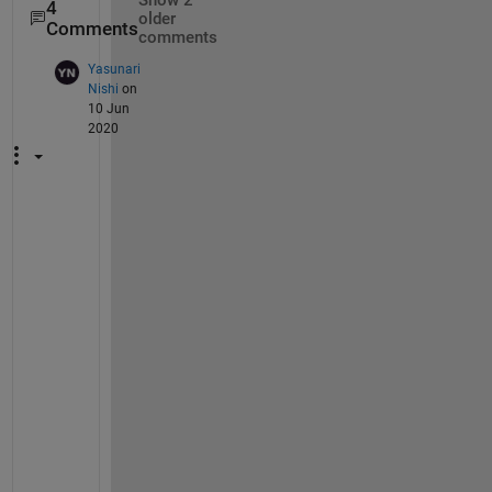
Show 2
4
older
Comments
comments
Yasunari
Nishi
on
10 Jun
2020
同
様
の
症
状
で
上
記
全
て
試
し