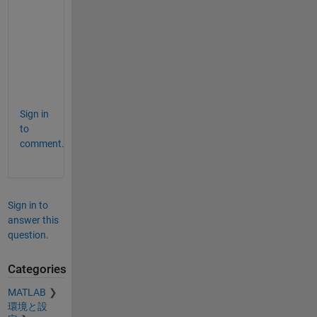
て
し
ま
い
ま
す
Sign in
to
comment.
Sign in to
answer this
question.
Categories
MATLAB
環境と設