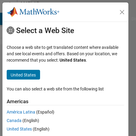
Skip to content
MATLAB
Answers
MATLAB Answers
File Exchange
Cody
AI Chat Playground
Di
Select a Web Site
Choose a web site to get translated content where available
起動時
and see local events and offers. Based on your location, we
recommend that you select:
United States
.
に応答
なしに
United States
なる
You can also select a web site from the following list
Hirohito
Americas
Kawabe
25 Nov
América Latina
(Español)
2019
Canada
(English)
1 Answer
United States
(English)
Updated