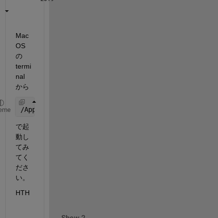
Mac 
OS 
の 
termi
nal
から
/Applications/MATLAB_R2019b.app/bin/matlab
eme
で起
動し
てみ
てく
ださ
い。
HTH