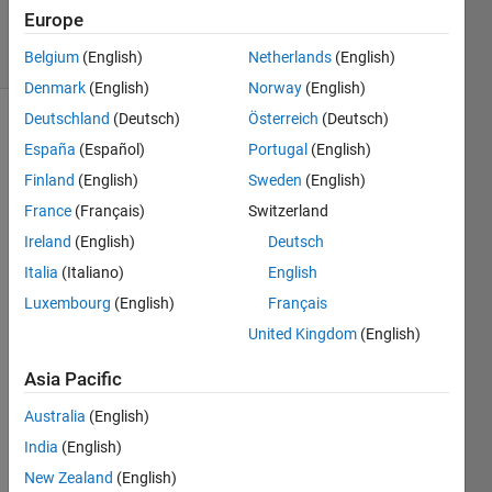
24 Jun 2020
Europe
5 Views
(30 days)
Belgium
(English)
Netherlands
(English)
Denmark
(English)
Norway
(English)
Deutschland
(Deutsch)
Österreich
(Deutsch)
Show older
España
(Español)
Portugal
(English)
comments
Finland
(English)
Sweden
(English)
France
(Français)
Switzerland
Ireland
(English)
Deutsch
Macb
Italia
(Italiano)
English
ookpr
Luxembourg
(English)
Français
oで
United Kingdom
(English)
MAT
LAB2
Asia Pacific
019b
を起
Australia
(English)
動し
India
(English)
よう
とす
New Zealand
(English)