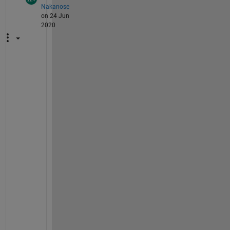
Nakanose
on 24 Jun
2020
す
い
ま
せ
ん
が
、
こ
れ
ら
の
問
題
に
つ