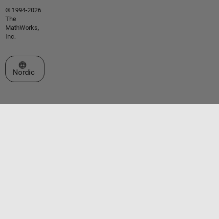
© 1994-2026
The
MathWorks,
Inc.
Select a Web Site
Nordic