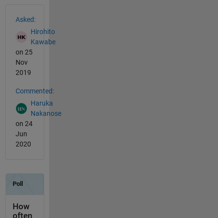
See Also
Asked:
Hirohito
Kawabe
on 25
Nov
2019
Commented:
Haruka
Nakanose
on 24
Jun
2020