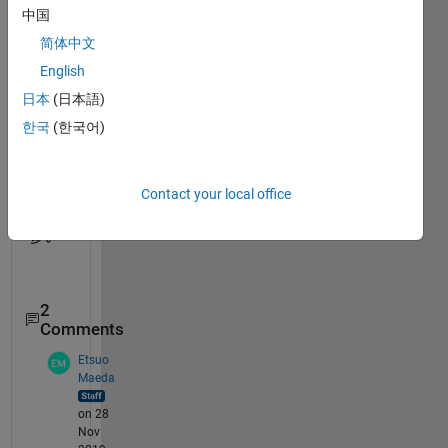
ると
中国
起動
简体中文
する
とき
English
もあ
日本
(日本語)
れば
한국
(한국어)
応答
なし
にな
Contact your local office
るこ
とが
多い
2
Comments
Etsuo
Maeda
on 28
Nov