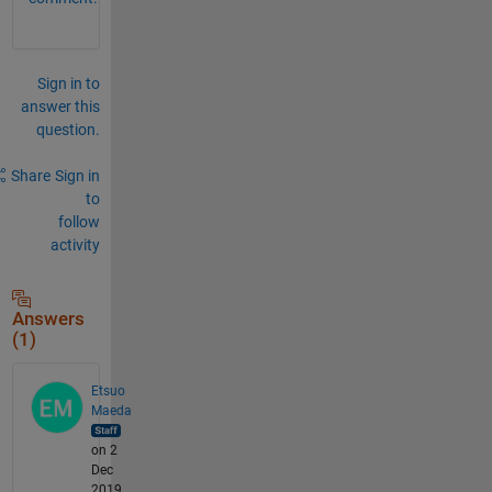
Sign in to
answer this
question.
Share
Sign in
to
follow
activity
Answers
(1)
Etsuo
Maeda
on 2
Dec
2019