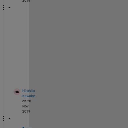
2019
O
S
は
何
で
し
ょ
う
か
？
Hirohito
Kawabe
on 28
Nov
2019