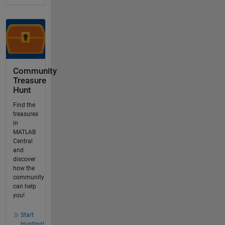
Community
Treasure
Hunt
Find the
treasures
in
MATLAB
Central
and
discover
how the
community
can help
you!
Start
Hunting!