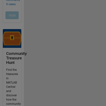
Community
Treasure
Hunt
Find the
treasures
in
MATLAB
Central
and
discover
how the
community