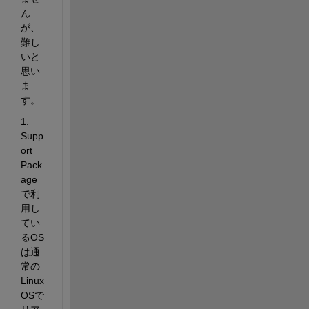
ん
が、
難し
いと
思い
ま
す。
1. 
Supp
ort 
Pack
age
で利
用し
てい
るOS
は通
常の
Linux 
OSで