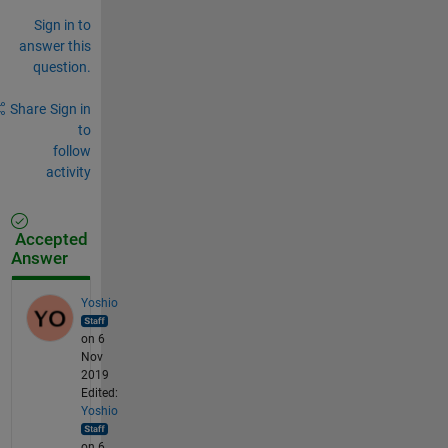
Sign in to
answer this
question.
Share
Sign in
to
follow
activity
Accepted
Answer
Yoshio
on 6
Nov
2019
Edited:
Yoshio
on 6