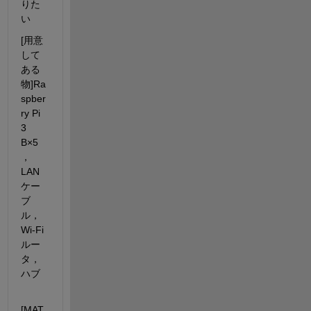
りた
い
[用意
して
ある
物]Ra
spber
ry Pi 
3 
B×5
，
LAN
ケー
ブ
ル，
Wi-Fi
ルー
タ，
ハブ
[MAT