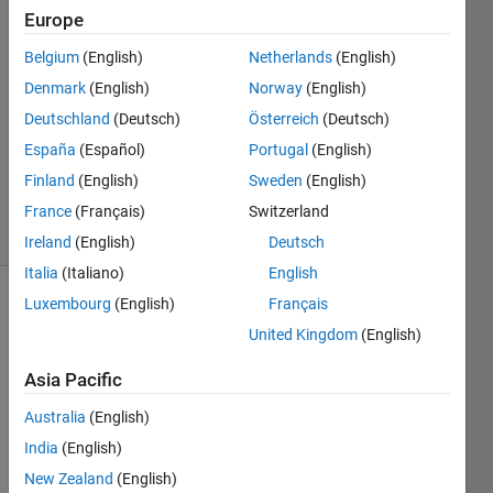
Fujita
Europe
6 Nov
Belgium
(English)
Netherlands
(English)
2019
1 Answer
Denmark
(English)
Norway
(English)
Answer
Deutschland
(Deutsch)
Österreich
(Deutsch)
Accepted
España
(Español)
Portugal
(English)
Updated
Finland
(English)
Sweden
(English)
6 Nov 2019
4 Views
France
(Français)
Switzerland
(30 days)
Ireland
(English)
Deutsch
Italia
(Italiano)
English
Luxembourg
(English)
Français
United Kingdom
(English)
Asia Pacific
Australia
(English)
いく
つか
India
(English)
のラ
New Zealand
(English)
ズベ