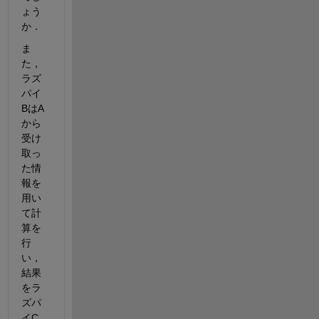
ょう
か．
ま
た，
ラズ
パイ
BはA
から
受け
取っ
た情
報を
用い
て計
算を
行
い，
結果
をラ
ズパ
イC