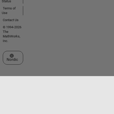
Status
Terms of
Use
Contact Us
© 1994-2026
The
MathWorks,
Inc.
Select a Web Site
Nordic