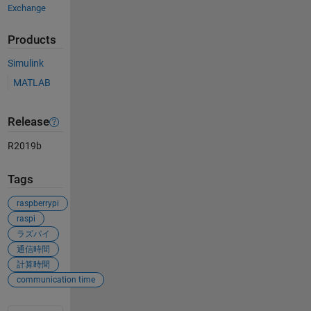
Exchange
Products
Simulink
MATLAB
Release
R2019b
Tags
raspberrypi
raspi
ラズパイ
通信時間
計算時間
communication time