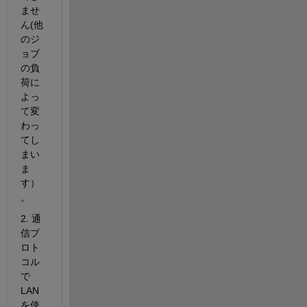
ませ
ん(他
のジ
ョブ
の負
荷に
よっ
て変
わっ
てし
まい
ま
す）
。
2. 通
信プ
ロト
コル
で
LAN
を使