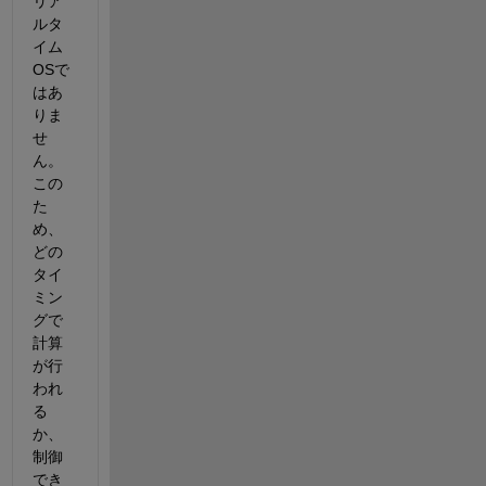
リア
ルタ
イム
OSで
はあ
りま
せ
ん。
この
た
め、
どの
タイ
ミン
グで
計算
が行
われ
る
か、
制御
でき