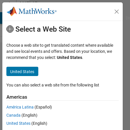
Skip to content
MATLAB
Answers
MATLAB Answers
File Exchange
Cody
AI Chat Playground
Di
Select a Web Site
Choose a web site to get translated content where available
ラズパイ同士
and see local events and offers. Based on your location, we
recommend that you select:
United States
.
の通信時間の
計測方法
United States
How to
measure
You can also select a web site from the following list
communication
Americas
times of each
América Latina
(Español)
Raspberry Pi?
Canada
(English)
United States
(English)
Kento