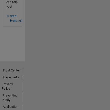
can help
you!
Start
Hunting!
Trust Center
Trademarks
Privacy
Policy
Preventing
Piracy
Application