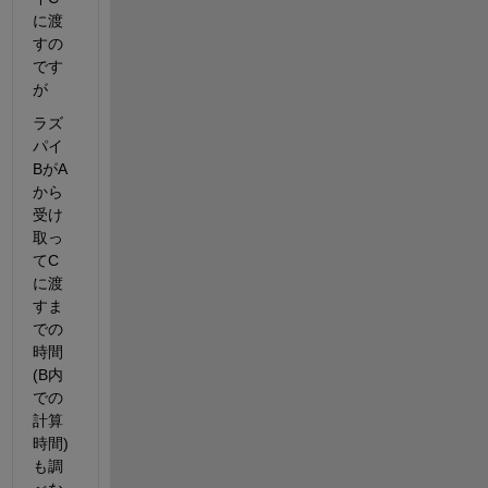
に渡
すの
です
が
ラズ
パイ
BがA
から
受け
取っ
てC
に渡
すま
での
時間
(B内
での
計算
時間)
も調