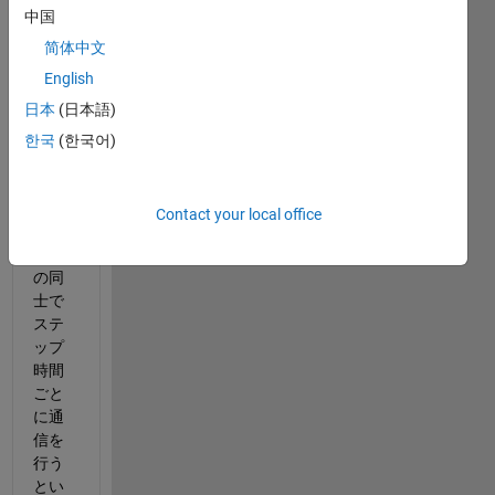
中国
リー
パイ
简体中文
を直
English
列に
日本
(日本語)
用意
し，
한국
(한국어)
それ
ぞれ
が隣
Contact your local office
り合
うも
の同
士で
ステ
ップ
時間
ごと
に通
信を
行う
とい