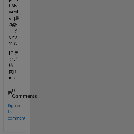
LAB 
versi
on]最
新版
まで
いつ
でも
[ステ
ップ
時
間]1
ms
0
Comments
Sign in
to
comment.