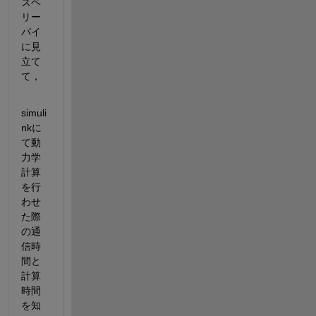
ズベ
リー
パイ
に見
立て
て，
simuli
nkに
て動
力学
計算
を行
わせ
た際
の通
信時
間と
計算
時間
を知