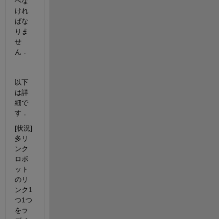
べな
けれ
ばな
りま
せ
ん．
以下
は詳
細で
す．
[状況]
多リ
ンク
ロボ
ット
のリ
ンク1
つ1つ
をラ