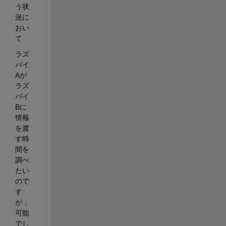
う状
況に
おい
て
ラズ
パイ
Aが
ラズ
パイ
Bに
情報
を渡
す時
間を
調べ
たい
ので
す
が，
可能
でし