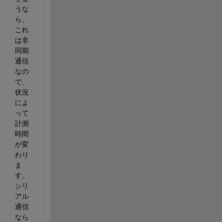
うな
ら、
これ
は非
同期
通信
なの
で、
状況
によ
って
計測
時間
が変
わり
ま
す。
シリ
アル
通信
なら