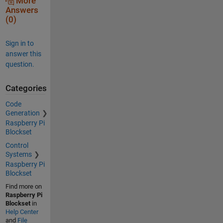
More
Answers
(0)
Sign in to
answer this
question.
Categories
Code
Generation
Raspberry Pi
Blockset
Control
Systems
Raspberry Pi
Blockset
Find more on
Raspberry Pi
Blockset
in
Help Center
and
File