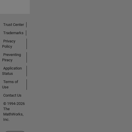
Trust Center
Trademarks
Privacy
Policy
Preventing
Piracy
Application
Status
Terms of
Use
Contact Us
© 1994-2026
The
MathWorks,
Inc.