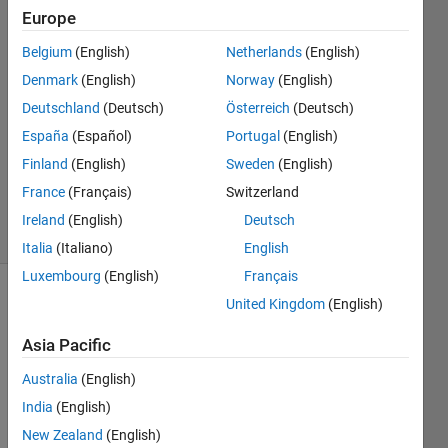
fukumoto
Europe
Belgium
(English)
Netherlands
(English)
29 Jan
2019
Denmark
(English)
Norway
(English)
1 Answer
Deutschland
(Deutsch)
Österreich
(Deutsch)
Answer
España
(Español)
Portugal
(English)
Accepted
Finland
(English)
Sweden
(English)
Updated
31 Jan 2019
France
(Français)
Switzerland
8 Views
Ireland
(English)
Deutsch
(30 days)
Italia
(Italiano)
English
Luxembourg
(English)
Français
United Kingdom
(English)
Asia Pacific
Australia
(English)
私の
India
(English)
PCに
New Zealand
(English)