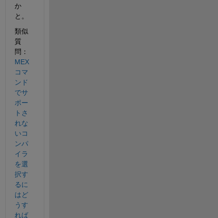
か
と。
類似
質
問：
MEX 
コマ
ンド
でサ
ポー
トさ​
れな
いコ
ンパ
イラ
を選​
択す
るに
はど
うす
れば​