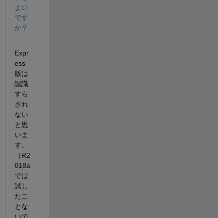
よい
です
か？
Expr
ess 
版は
認識
すら
され
ない
と思
いま
す。
（R2
018a 
では
試し
たこ
とな
いで