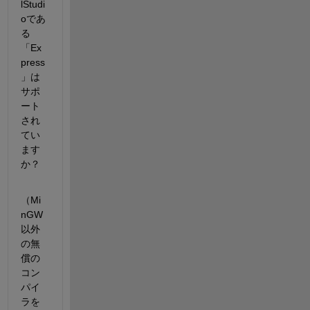
lStudi
oであ
る
「Ex
press
」は
サポ
ート
され
てい
ます
か？
（Mi
nGW
以外
の無
償の
コン
パイ
ラを