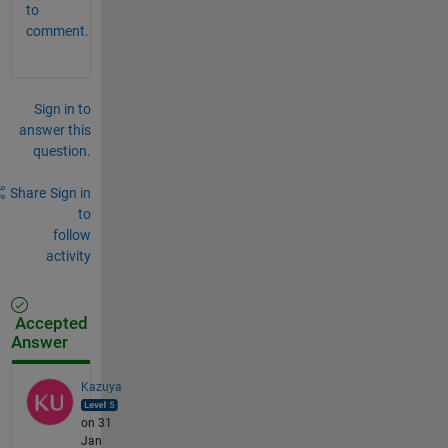
to
comment.
Sign in to
answer this
question.
Share
Sign in
to
follow
activity
Accepted
Answer
Kazuya
on 31
Jan