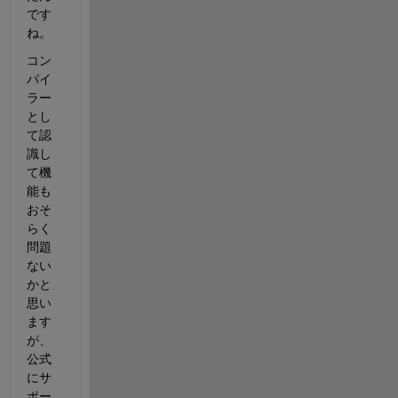
です
ね。
コン
パイ
ラー
とし
て認
識し
て機
能も
おそ
らく
問題
ない
かと
思い
ます
が、
公式
にサ
ポー