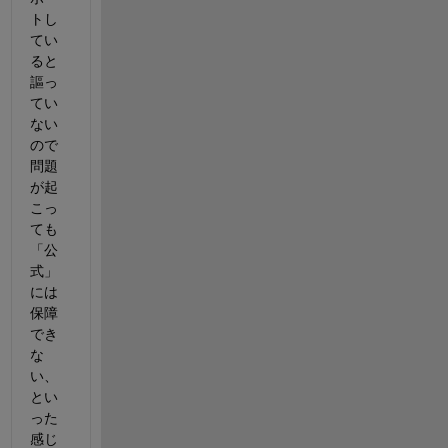
トし
てい
ると
謳っ
てい
ない
ので
問題
が起
こっ
ても
「公
式」
には
保障
でき
な
い、
とい
った
感じ