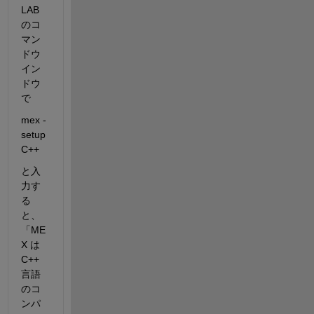
LAB
のコ
マン
ドウ
イン
ドウ
で
mex -
setup 
C++
と入
力す
る
と、
「ME
X は 
C++ 
言語
のコ
ンパ