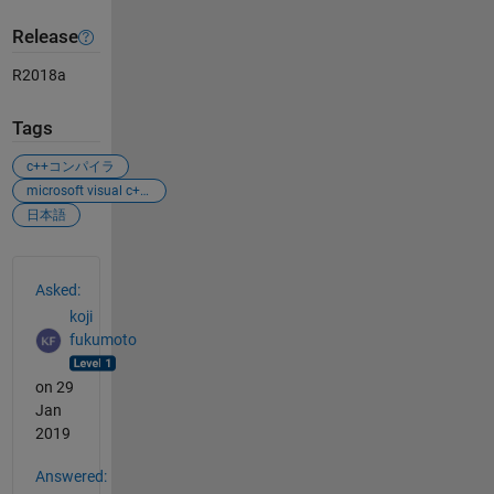
Release
R2018a
Tags
c++コンパイラ
microsoft visual c++ 2012
日本語
See Also
Asked:
koji
fukumoto
on 29
Jan
2019
Answered: