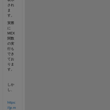
され
ま
す。
実際
に
MEX
関数
の実
行も
でき
てお
りま
す。
しか
し、
https:
//jp.m