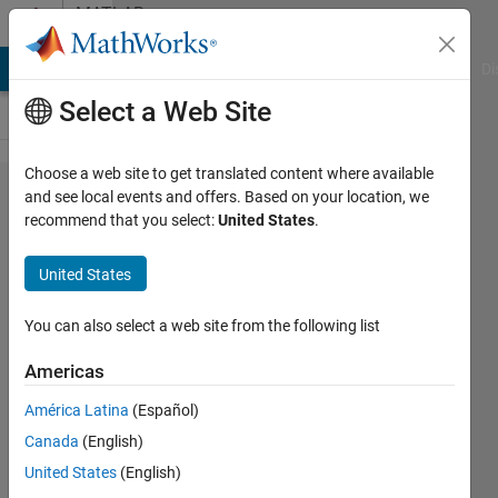
Skip to content
MATLAB
Answers
MATLAB Answers
File Exchange
Cody
AI Chat Playground
Di
Select a Web Site
Choose a web site to get translated content where available
MATLAB
and see local events and offers. Based on your location, we
recommend that you select:
United States
.
R2018a
がサポ
United States
ートす
るC++コ
You can also select a web site from the following list
ンパイ
Americas
ラにつ
América Latina
(Español)
いて
Canada
(English)
United States
(English)
koji