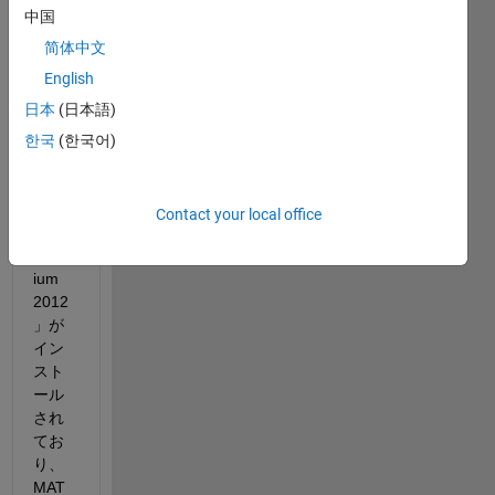
は
中国
「MA
TLAB 
简体中文
R201
English
8a」
日本
(日本語)
「Mic
rosoft 
한국
(한국어)
Visua
l 
Studi
Contact your local office
o 
Prem
ium 
2012
」が
イン
スト
ール
され
てお
り、
MAT