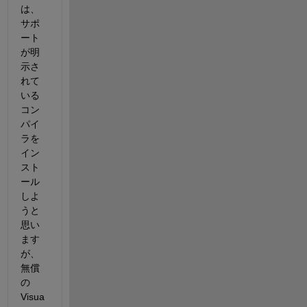
は、
サポ
ート
が明
示さ
れて
いる
コン
パイ
ラを
イン
スト
ール
しよ
うと
思い
ます
が、
無償
の
Visua