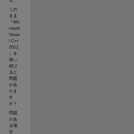
ん。
この
まま
「Mic
rosoft 
Visua
l C++ 
2012
」を
使い
続け
ると
問題
があ
りま
す
か？
問題
があ
る場
合