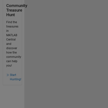
Community
Treasure
Hunt
Find the
treasures
in
MATLAB
Central
and
discover
how the
community
can help
you!
Start
Hunting!