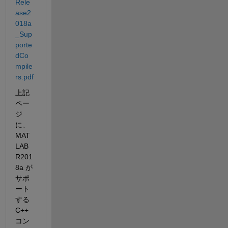
Rele
ase2
018a
_Sup
porte
dCo
mpile
rs.pdf
上記
ペー
ジ
に、
MAT
LAB 
R201
8a が
サポ
ート
する
C++
コン