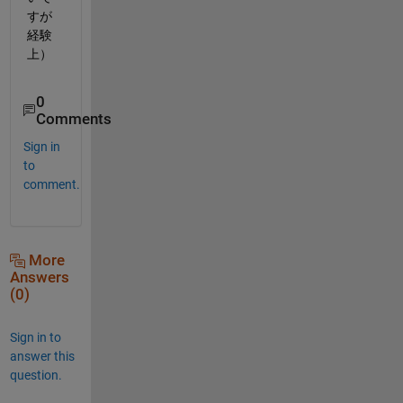
すが
経験
上）
0
Comments
Sign in
to
comment.
More
Answers
(0)
Sign in to
answer this
question.