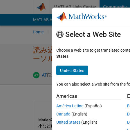
Skip to content
MATLAB Help Center
Community
MATLAB Answers
File Exchange
Cody
AI Cha
Home
Ask
Answer
Browse
MATLAB
Select a Web Site
読み込んだ画像上のピ​クセル
Choose a web site to get translated cont
States
.
ーソルで選択して​取得する
United States
Updated 28 M
AT
25 May 2018
1 Answer
You can also select a web site from the fo
Americas
E
América Latina
(Español)
B
Canada
(English)
D
Matlab2017aとImage Processing To
United States
(English)
D
小などしながら対話的にカーソルで選択し取得したいです