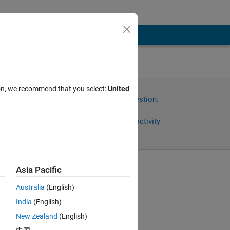
ちカ
ion, we recommend that you select:
United
Sign in to answer this question.
Share
Sign in to follow activity
Asia Pacific
Asked:
Australia
(English)
AT
India
(English)
on 25 May 2018
拡大縮
New Zealand
(English)
Edited: