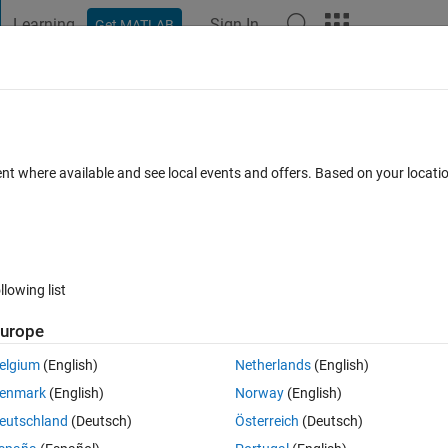
Learning
Sign In
Get MATLAB
t Playground
Discussions
Contests
Blogs
Post
More
 FAQs
More
座標を対話的に​ズームで拡大等したの​
ent where available and see local events and offers. Based on your locat
ay 2018
9 Views (30 days)
llowing list
urope
elgium
(English)
Netherlands
(English)
0 votes
enmark
(English)
Norway
(English)
olboxを使用しています．画像を読み込んで，その画像上の任意の複数座標(x, y)を
eutschland
(Deutsch)
Österreich
(Deutsch)
．imshowとginputの組み合わせ，またimpixelは試しましたが，