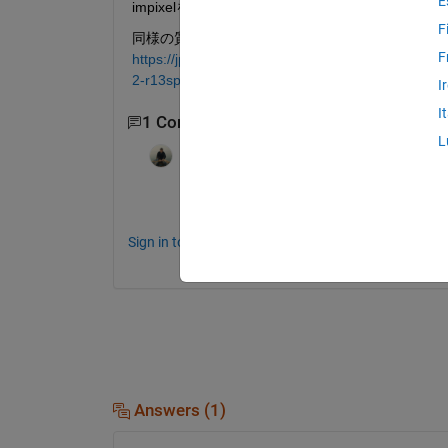
E
impixelを使うとzoom等の作業ができなくなっ
F
同様の質問が過去にされていますが，その他の解
F
https://jp.mathworks.com/matlabcentral/answers
2-r13sp1-fail-to-work-after-i-have
I
I
1 Comment
L
michio
on 25 May 2018
URLをハイパーリンク化
Sign in to comment.
Answers (1)