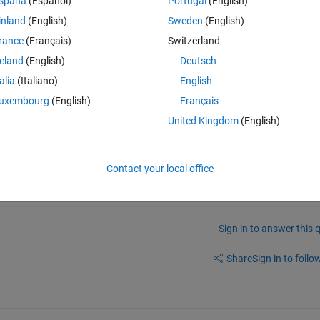
spaña
(Español)
Portugal
(English)
てしまいます．
inland
(English)
Sweden
(English)
決策がないかと思い質問しました．
rance
(Français)
Switzerland
/95094-why-does-the-impixel-command-in-the-image-processing-toolbo
reland
(English)
Deutsch
talia
(Italiano)
English
uxembourg
(English)
Français
United Kingdom
(English)
Contact your local office
Sign in to answer this 
Share
Sign in to follow