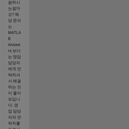
씀하시
는걸까
요? 해
당 문의
는
MATLA
B
Answe
rs 보다
는 영업
담당자
에게 연
락하셔
서 해결
하는 것
이 좋아
보입니
다. 영
업 담당
자의 연
락처를