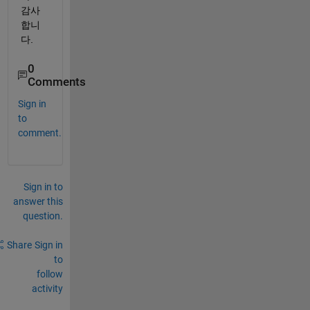
감사
합니
다.
0
Comments
Sign in
to
comment.
Sign in to
answer this
question.
Share
Sign in
to
follow
activity