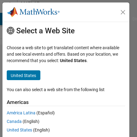
Skip to content
MATLAB
Answers
MATLAB Answers
File Exchange
Cody
AI Chat Playground
Di
Select a Web Site
Choose a web site to get translated content where available
30일 평가판
and see local events and offers. Based on your location, we
recommend that you select:
United States
.
라이선스에
RF
United States
Propagation
Toolbox가
You can also select a web site from the following list
없습니다.
Americas
América Latina
(Español)
지영
Canada
(English)
3 Oct
United States
(English)
2025