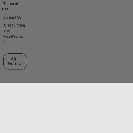
Terms of
Use
Contact Us
© 1994-2026
The
MathWorks,
Inc.
Select a Web Site
Nordic