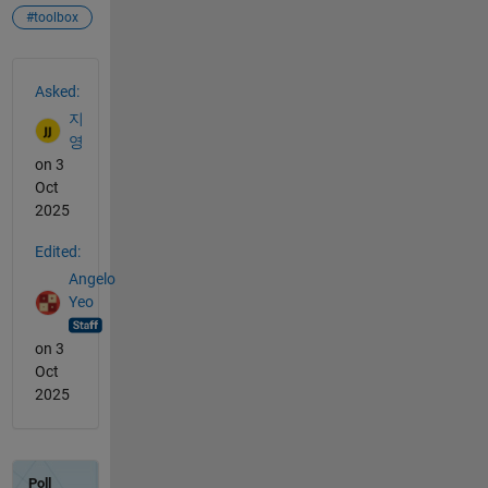
#toolbox
See Also
Asked:
지
영
on 3
Oct
2025
Edited:
Angelo
Yeo
on 3
Oct
2025