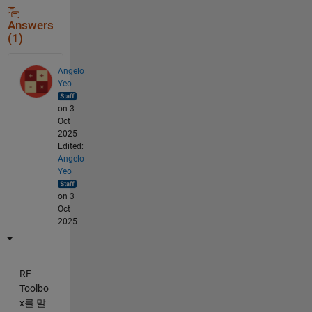
Answers
(1)
Angelo
Yeo
on 3
Oct
2025
Edited:
Angelo
Yeo
on 3
Oct
2025
RF
Toolbo
x를 말