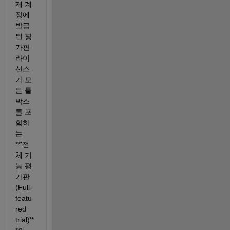
제 계
정에 
발급
된 평
가판 
라이
선스
가 모
든 툴
박스
를 포
함하
는 
**'전
체 기
능 평
가판
(Full-
featu
red 
trial)'*