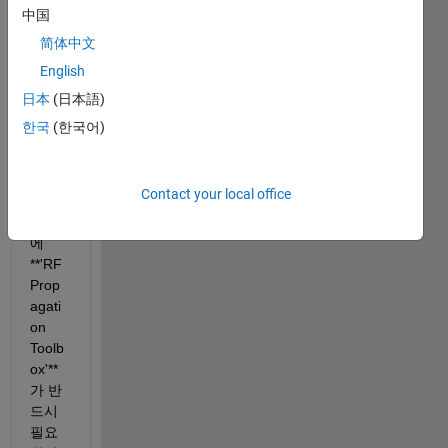
로젝
中国
트를 
简体中文
위해 
30일 
English
평가
日本
(日本語)
판을 
한국
(한국어)
신청
했습
니다.
Contact your local office
프로
젝트
에 
**'RF 
Prop
agati
on 
Toolb
ox'**
가 반
드시 
필요