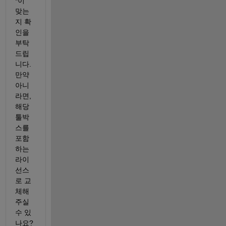
*이 
맞는
지 확
인을 
부탁
드립
니다. 
만약 
아니
라면, 
해당 
툴박
스를 
포함
하는 
라이
선스
로 교
체해 
주실 
수 있
나요? 