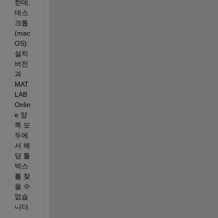
한데, 
데스
크톱
(mac
OS) 
설치 
버전
과 
MAT
LAB 
Onlin
e 양
쪽 모
두에
서 해
당 툴
박스
를 찾
을 수 
없습
니다.