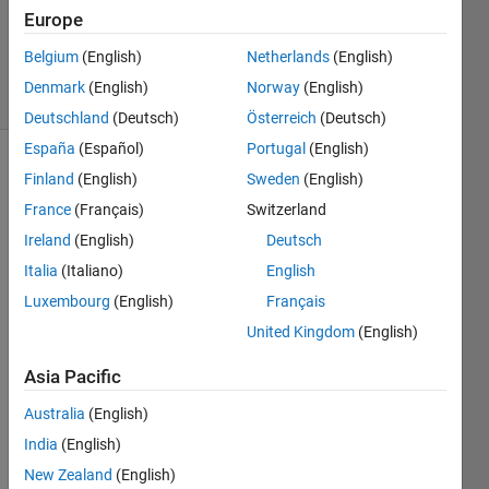
1 Answer
Europe
Updated
3 Oct 2025
Belgium
(English)
Netherlands
(English)
5 Views
Denmark
(English)
Norway
(English)
(30 days)
Deutschland
(Deutsch)
Österreich
(Deutsch)
España
(Español)
Portugal
(English)
Finland
(English)
Sweden
(English)
France
(Français)
Switzerland
Ireland
(English)
Deutsch
Italia
(Italiano)
English
안녕
Luxembourg
(English)
Français
하세
요. 
United Kingdom
(English)
UAM 
Asia Pacific
통신 
환경 
Australia
(English)
시뮬
India
(English)
레이
션 프
New Zealand
(English)