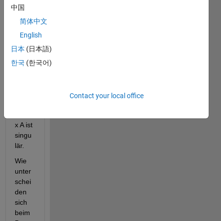
中国
简体中文
Ran in:
English
H
a
日本
(日本語)
l
한국
(한국어)
l
o
,
Contact your local office
Matri
x A ist 
singu
lär.
Wie 
unter
schei
den 
sich 
beim 