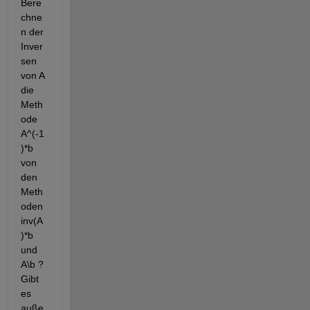
Bere
chne
n der 
Inver
sen 
von A 
die 
Meth
ode 
A^(-1
)*b 
von 
den 
Meth
oden 
inv(A
)*b 
und 
A\b ? 
Gibt 
es 
auße