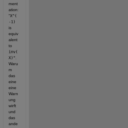
ment
ation: 
"
X^(
-1)
is 
equiv
alent 
to
inv(
X)"
. 
Waru
m 
das 
eine 
eine 
Warn
ung 
wirft 
und 
das 
ande