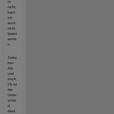
re 
nicht, 
kann 
ich 
auch 
nicht 
beant
worte
n.
Zwisc
hen 
A\b 
und 
inv(A
)*b ist 
der 
Unter
schie
d, 
dass 