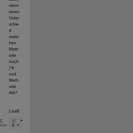
rdem 
einen 
Unter
schie
d 
zwisc
hen 
Meth
ode 
inv(A
)*b 
und 
Meth
ode 
A\b? 
LisaB
A = [1 -1; 0 0]
heme