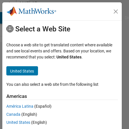
Skip to content
MATLAB
Answers
MATLAB Answers
File Exchange
Cody
AI Chat Playground
Di
Select a Web Site
Choose a web site to get translated content where available
Warum
and see local events and offers. Based on your location, we
recommend that you select:
United States
.
liefert
A^(-1)*b
United States
keine
Warnung
You can also select a web site from the following list
aber A\b
Americas
bzw.
América Latina
(Español)
inv(A)*b
Canada
(English)
schon
United States
(English)
wenn A