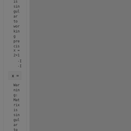
is 
sin
gul
ar 
to 
wor
kin
g 
pre
cis
x =
ion
2×1
.
  -Inf

x = inv(A)*b    
% Warnung
War
nin
g: 
Mat
rix 
is 
sin
gul
ar 
to 