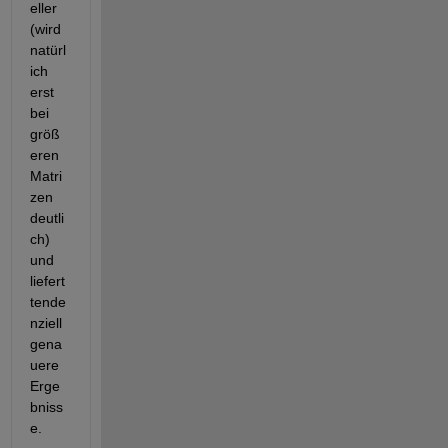
eller 
(wird 
natürl
ich 
erst 
bei 
größ
eren 
Matri
zen 
deutli
ch) 
und 
liefert 
tende
nziell 
gena
uere 
Erge
bniss
e.