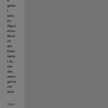
b 
gelös
t 
wird. 
Im 
Algori
thms-
Berei
ch 
der 
Doku 
siehs
t du, 
wie 
das 
wann 
gema
cht 
wird:
https: