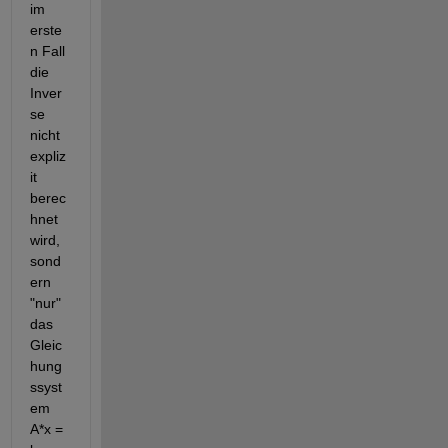
im 
erste
n Fall 
die 
Inver
se 
nicht 
expliz
it 
berec
hnet 
wird, 
sond
ern 
"nur" 
das 
Gleic
hung
ssyst
em 
A*x = 