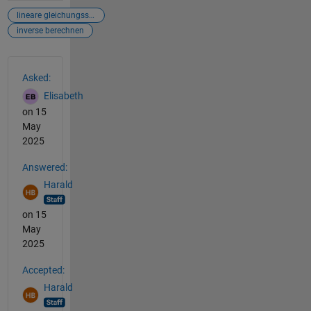
lineare gleichungssysteme lösen
inverse berechnen
See Also
Asked:
Elisabeth
on 15
May
2025
Answered:
Harald
on 15
May
2025
Accepted:
Harald