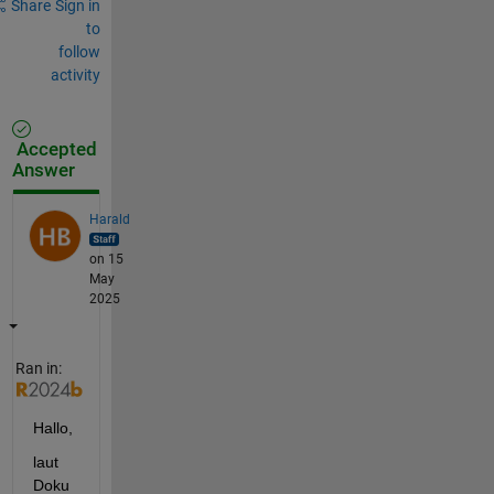
Share
Sign in
to
follow
activity
Accepted
Answer
Harald
on 15
May
2025
Ran in:
Hallo,
laut 
Doku