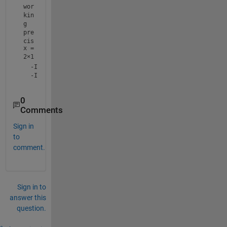
wor
kin
g 
pre
cis
x =
ion
2×1
.
  -Inf

0
Comments
Sign in
to
comment.
Sign in to
answer this
question.