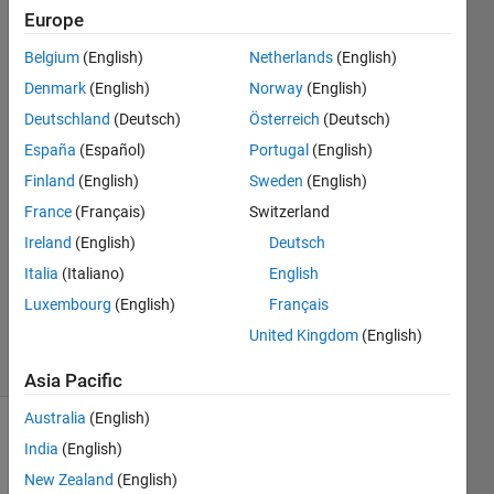
singulär
Europe
ist?
Belgium
(English)
Netherlands
(English)
Denmark
(English)
Norway
(English)
Elisabeth
Deutschland
(Deutsch)
Österreich
(Deutsch)
15 May
España
(Español)
Portugal
(English)
2025
Finland
(English)
Sweden
(English)
1 Answer
France
(Français)
Switzerland
Answer
Accepted
Ireland
(English)
Deutsch
Updated
Italia
(Italiano)
English
15 May
Luxembourg
(English)
Français
2025
United Kingdom
(English)
3 Views
(30 days)
Asia Pacific
Australia
(English)
India
(English)
New Zealand
(English)