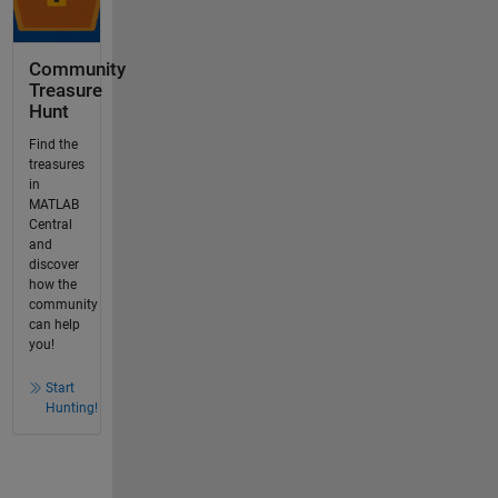
Community
Treasure
Hunt
Find the
treasures
in
MATLAB
Central
and
discover
how the
community
can help
you!
Start
Hunting!