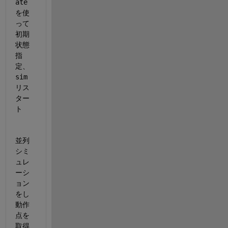
ate
を使
って
初期
状態
指
定、
sim
リス
ター
ト
並列
シミ
ュレ
ーシ
ョン
をし
動作
点を
取得