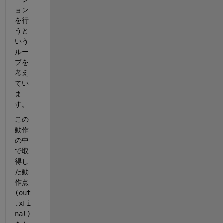
ョン
を行
うと
いう
ルー
プを
考え
てい
ま
す。
この
動作
の中
で取
得し
た動
作点
(out
.xFi
nal)