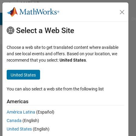
Skip to content
MATLAB
Answers
MATLAB Answers
File Exchange
Cody
AI Chat Playground
Di
Select a Web Site
Choose a web site to get translated content where available
構造体
and see local events and offers. Based on your location, we
recommend that you select:
United States
.
配列に
対する
United States
代入
You can also select a web site from the following list
祐樹
Americas
31 Oct
2024
América Latina
(Español)
1 Answer
Canada
(English)
Updated
United States
(English)
3 Nov 2024