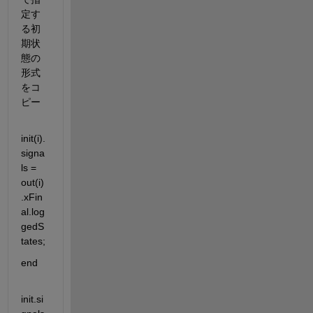
定す
る初
期状
態の
形式
をコ
ピー
init(i).
signa
ls = 
out(i)
.xFin
al.log
gedS
tates;
end
init.si