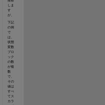
推察
しま
す
が、
下記
の例
で
は、
状態
変数
ブロ
ック
の数
が複
数
で、
その
値は
すべ
てス
カラ