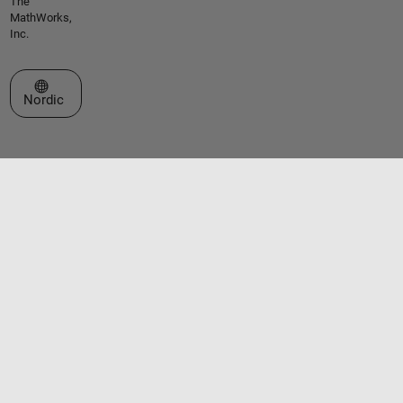
The
MathWorks,
Inc.
Select a Web Site
Nordic