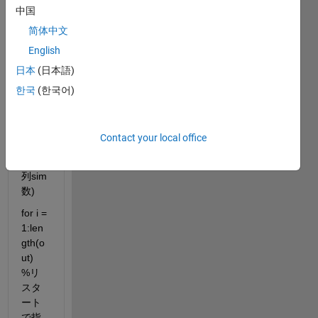
中国
dStat
es.va
简体中文
lues), 
English
lengt
日本
(日本語)
h(out
));      
한국
(한국어)
%zer
os(状
態変
Contact your local office
数の
数, 並
列sim
数)
for i = 
1:len
gth(o
ut)    
%リ
スタ
ート
で指