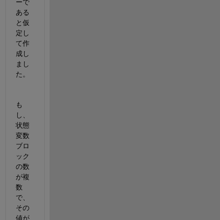
ーで
ある
と仮
定し
て作
成し
まし
た。
も
し、
状態
変数
ブロ
ック
の数
が複
数
で、
その
値が