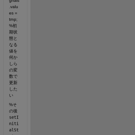
gnals
.valu
es = 
tmp;      
%初
期状
態と
なる
値を
何か
しら
の変
数で
更新
した
い
%そ
の後
setI
niti
alSt