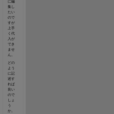
に編
集し
たい
ので
すが
上手
く代
入が
でき
ませ
ん。
どの
よう
に記
述す
れば
良い
ので
しょ
う
か。