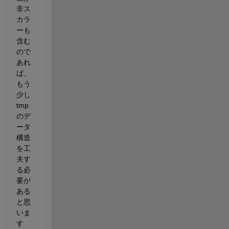
非ス
カラ
ーも
含む
ので
あれ
ば、
もう
少し
tmp
のデ
ータ
構造
を工
夫す
る必
要が
ある
と思
いま
す