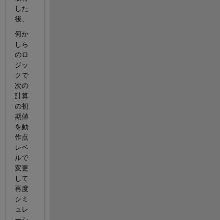
した
後、
何か
しら
のロ
ジッ
クで
次の
計算
の初
期値
を動
作点
レベ
ルで
変更
して
再度
シミ
ュレ
ーシ