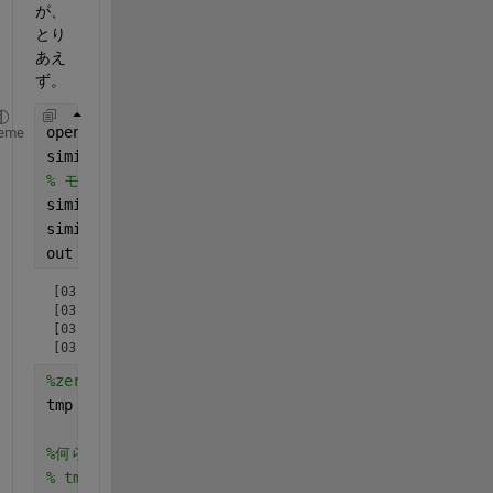
が、
とり
あえ
ず。
openExample(
"sldemo_househeat"
);
% 適当な実行モデルサ
eme
simin = Simulink.SimulationInput(
"sldemo_househeat
% モデルコンフィグレーション設定 [最終状態]:「ON」 [最終
simin = simin.setModelParameter(
"SaveFinalState"
,
"
simin = repmat(simin,2,1); 
% サンプルとして、とりあえ
out = parsim(simin);
[03-Nov-2024 05:58:46] Checking for availability of parall
[03-Nov-2024 05:58:48] Running simulations...

[03-Nov-2024 05:58:50] Completed 1 of 2 simulation runs

[03-Nov-2024 05:58:51] Completed 2 of 2 simulation runs
%zeros(モデル内の状態変数ブロック数(ただし、各ブロックの値
tmp = zeros(length(out(1).xFinal.loggedStates), le
%何らかの方法で、tmpの値を書き換える----
% tmpの値を書き換える処理？