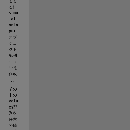
をも
とに
simu
lati
onin
put
オブ
ジェ
クト
配列
(ini
t)を
作成
し、
その
中の
valu
es配
列を
任意
の値