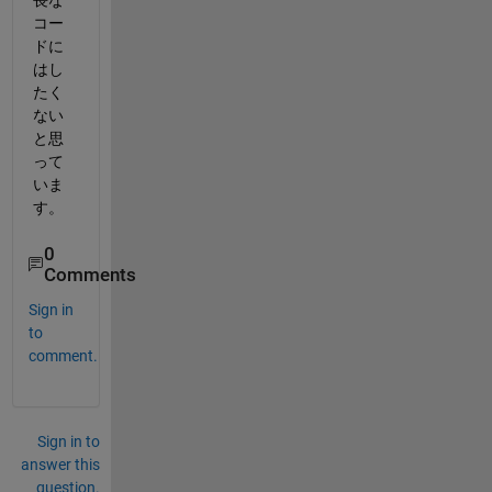
長な
コー
ドに
はし
たく
ない
と思
って
いま
す。
0
Comments
Sign in
to
comment.
Sign in to
answer this
question.