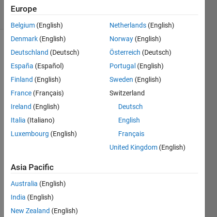
13 Views
Europe
(30 days)
Belgium
(English)
Netherlands
(English)
Denmark
(English)
Norway
(English)
Deutschland
(Deutsch)
Österreich
(Deutsch)
España
(Español)
Portugal
(English)
Finland
(English)
Sweden
(English)
France
(Français)
Switzerland
out = 
Ireland
(English)
Deutsch
parsi
m("モ
Italia
(Italiano)
English
デル
Luxembourg
(English)
Français
名");
United Kingdom
(English)
tmp = 
zeros
Asia Pacific
(lengt
Australia
(English)
h(out
(1).x
India
(English)
Final.
New Zealand
(English)
logge