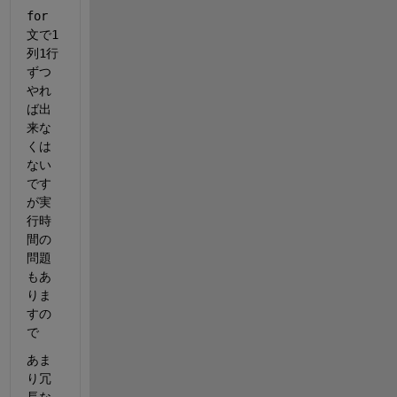
for
文で1
列1行
ずつ
やれ
ば出
来な
くは
ない
です
が実
行時
間の
問題
もあ
りま
すの
で
あま
り冗