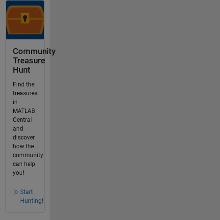
Community
Treasure
Hunt
Find the
treasures
in
MATLAB
Central
and
discover
how the
community
can help
you!
Start
Hunting!