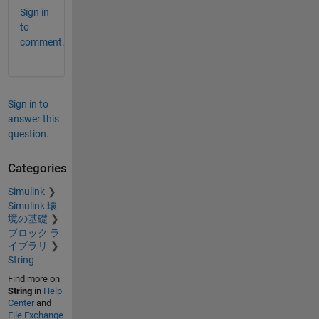
Sign in
to
comment.
Sign in to
answer this
question.
Categories
Simulink
Simulink 環
境の基礎
ブロック ラ
イブラリ
String
Find more on
String
in
Help
Center
and
File Exchange