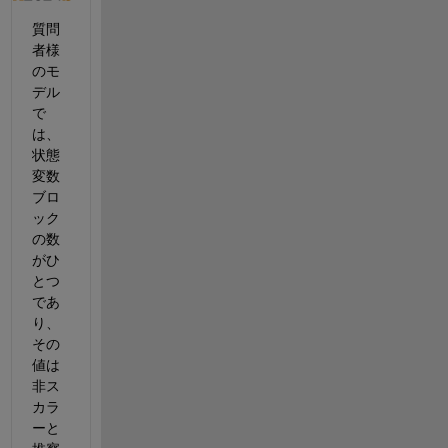
質問
者様
のモ
デル
で
は、
状態
変数
ブロ
ック
の数
がひ
とつ
であ
り、
その
値は
非ス
カラ
ーと