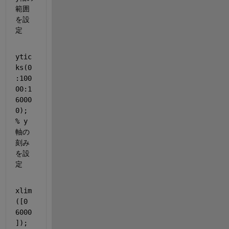
範囲
を設
定
ytic
ks(0
:100
00:1
6000
0); 
% y
軸の
刻み
を設
定
xlim
([0 
6000
]); 