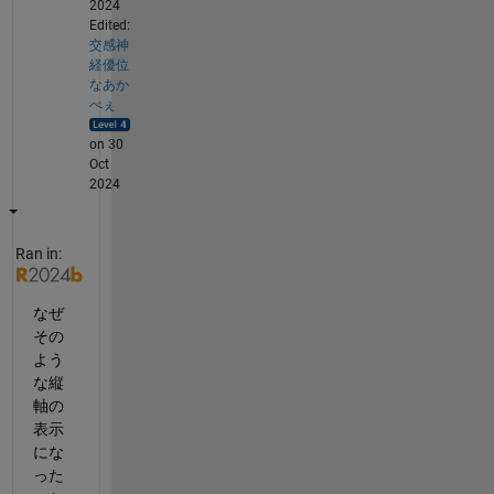
2024
Edited:
交感神
経優位
なあか
べぇ
on 30
Oct
2024
Ran in:
なぜ
その
よう
な縦
軸の
表示
にな
った