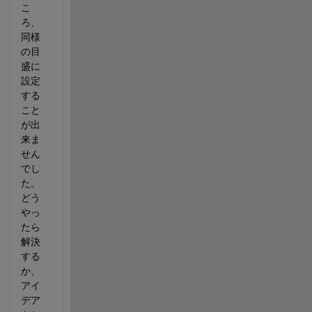
こ
ろ、
同様
の目
盛に
設定
する
こと
が出
来ま
せん
でし
た。
どう
やっ
たら
解決
する
か、
アイ
デア