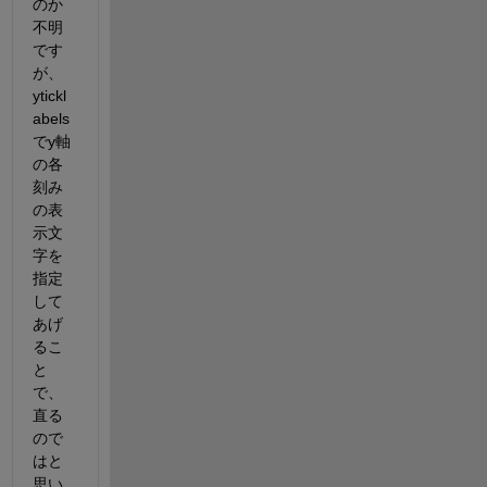
のか
不明
です
が、
ytickl
abels
でy軸
の各
刻み
の表
示文
字を
指定
して
あげ
るこ
と
で、
直る
ので
はと
思い