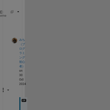
)
ylim(app.UIAxes,[0 160000]); 
% y軸の範囲を設定
heme
yticks(app.UIAxes,0:10000:160000); 
% y軸の刻
みち
（プ
ログ
ラミ
ング
初心
者）
on
30
Oct
2024
ご