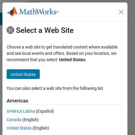
Skip to content
MATLAB
Answers
MATLAB Answers
File Exchange
Cody
AI Chat Playground
Di
Select a Web Site
Choose a web site to get translated content where available
app
and see local events and offers. Based on your location, we
recommend that you select:
United States
.
designer
で座​標
United States
軸にplot
する際​
You can also select a web site from the following list
、目盛
Americas
の設定
América Latina
(Español)
がうま
Canada
(English)
く​いき
United States
(English)
ません