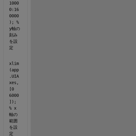
1000
0:16
0000
); 
% 
y軸の
刻み
を設
定
xlim
(app
.UIA
xes,
[0 
6000
]); 
% x
軸の
範囲
を設
定