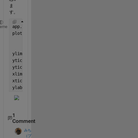
ま
す。
app.UIAxes = axes(
'NextPlot'
, 
'add'
); 
% 可視化のために
heme
plot(app.UIAxes, [500,5000],[10000, 140000])
ylim(app.UIAxes,[0 160000]); 
% y軸の範囲を設定
yticks(app.UIAxes,0:10000:160000); 
% y軸の刻みを設定
yticklabels(app.UIAxes,string((0:10000:160000) .* 1
xlim(app.UIAxes,[0 6000]); 
% x軸の範囲を設定
xticks(app.UIAxes,0:1000:6000); 
% x軸の刻みを設定
ylabel(app.UIAxes, 
"価格（万円）"
);
1
Comment
みち
（プ