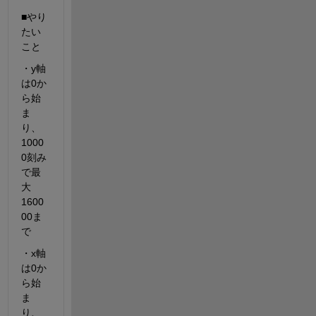
■やり
たい
こと
・y軸
は0か
ら始
ま
り、
1000
0刻み
で最
大
1600
00ま
で
・x軸
は0か
ら始
ま
り、