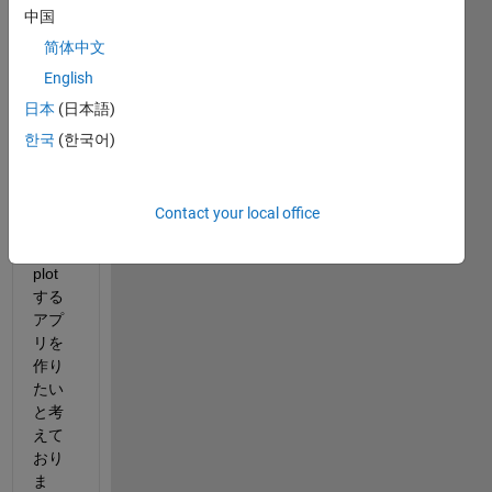
中国
简体中文
App 
English
desin
日本
(日本語)
gerに
て、
한국
(한국어)
需
要・
供給
Contact your local office
曲線
を
plot
する
アプ
リを
作り
たい
と考
えて
おり
ま