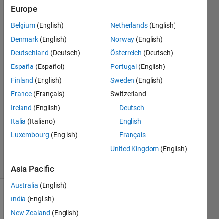
Europe
みち
Belgium
(English)
Netherlands
(English)
（プロ
Denmark
(English)
Norway
(English)
グラミ
Deutschland
(Deutsch)
Österreich
(Deutsch)
ング初
España
(Español)
Portugal
(English)
心者）
30 Oct
Finland
(English)
Sweden
(English)
2024
France
(Français)
Switzerland
1 Answer
Ireland
(English)
Deutsch
Answer
Accepted
Italia
(Italiano)
English
Updated
Luxembourg
(English)
Français
30 Oct 2024
United Kingdom
(English)
11 Views
(30 days)
Asia Pacific
Australia
(English)
India
(English)
New Zealand
(English)