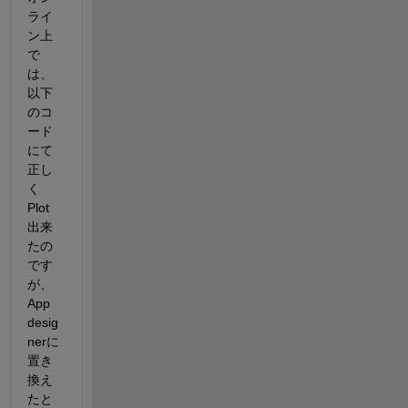
ライ
ン上
で
は、
以下
のコ
ード
にて
正し
く
Plot
出来
たの
です
が、
App 
desig
nerに
置き
換え
たと