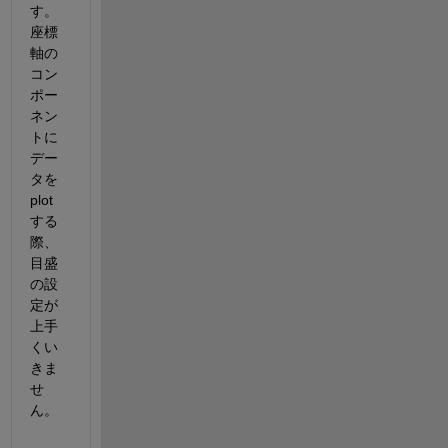
す。
座標
軸の
コン
ポー
ネン
トに
デー
タを
plot
する
際、
目盛
の設
定が
上手
くい
きま
せ
ん。