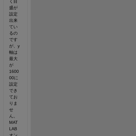
く目
盛が
設定
出来
てい
るの
です
が、y
軸は
最大
が
1600
00に
設定
でき
てお
りま
せ
ん。
MAT
LAB
オン