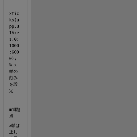
xtic
ks(a
pp.U
IAxe
s,0:
1000
:600
0); 
% x
軸の
刻み
を設
定
■問題
点
x軸は
正し