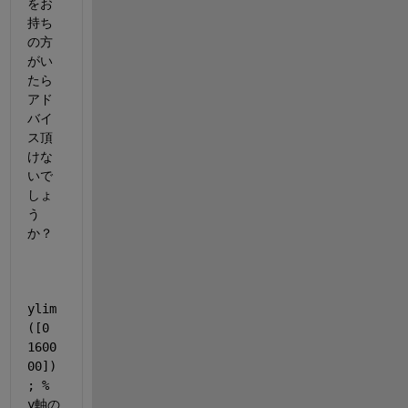
をお
持ち
の方
がい
たら
アド
バイ
ス頂
けな
いで
しょ
う
か？
ylim
([0 
1600
00])
; % 
y軸の