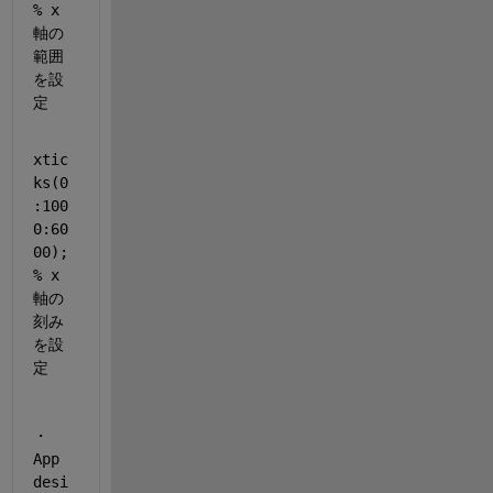
% x
軸の
範囲
を設
定
xtic
ks(0
:100
0:60
00); 
% x
軸の
刻み
を設
定
・
App 
desi