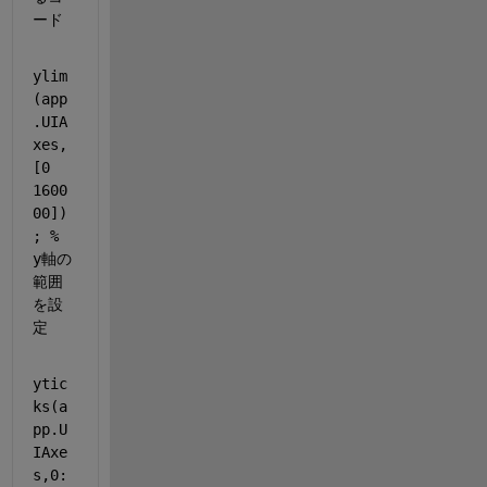
ード
ylim
(app
.UIA
xes,
[0 
1600
00])
; 
% 
y軸の
範囲
を設
定
ytic
ks(a
pp.U
IAxe
s,0: