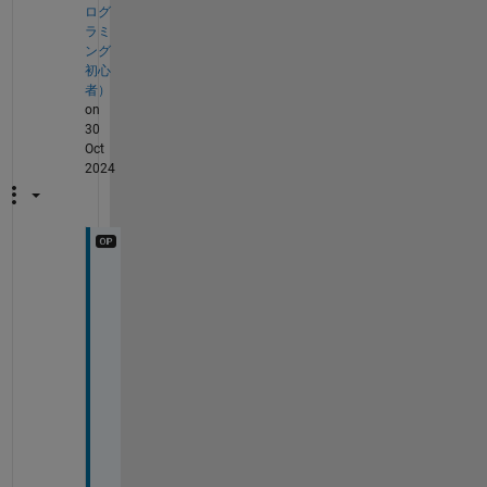
ログ
ラミ
ング
初心
者）
on
30
Oct
2024
ご
回
答
頂
き
あ
り
が
と
う