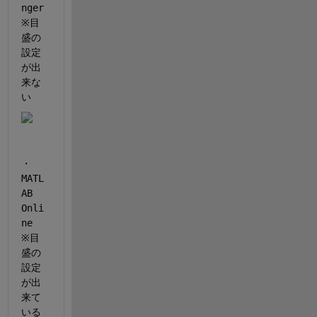
nger 
※目
盛の
設定
が出
来な
い
・
MATL
AB 
Onli
ne　
※目
盛の
設定
が出
来て
いる