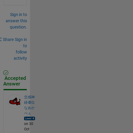
Sign in to
answer this
question.
Share
Sign in
to
follow
activity
Accepted
Answer
交感神
経優位
なあか
べぇ
on 30
Oct