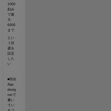
1000
刻み
で最
大
6000
まで
とい
う目
盛を
設定
した
い
■現在
App 
desig
nerで
書い
てい
るコ