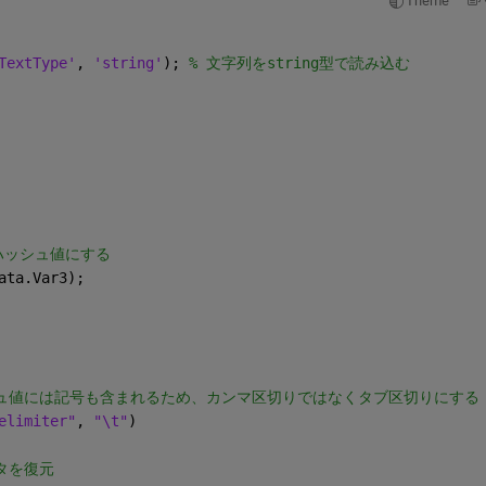
Theme
TextType'
, 
'string'
); 
% 文字列をstring型で読み込む
をハッシュ値にする
ata.Var3);
ッシュ値には記号も含まれるため、カンマ区切りではなくタブ区切りにする
elimiter"
, 
"\t"
)
タを復元