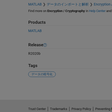
MATLAB
データのインポートと解析
Encryption 
Find more on
Encryption / Cryptography
in
Help Center
an
Products
MATLAB
Release
R2020b
Tags
データの暗号化
See Also
Trust Center
Trademarks
Privacy Policy
Preventing 