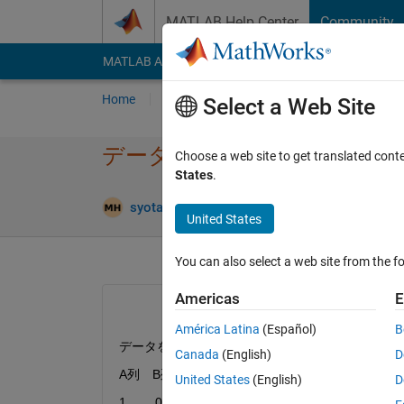
Skip to content
MATLAB Help Center
Community
MATLAB Answers
File Exchange
Cody
AI Cha
Home
Ask
Answer
Browse
MATLAB
Select a Web Site
データの暗号化
Choose a web site to get translated cont
States
.
Answe
syota papa
28 Oct 2024
1 Answer
United States
You can also select a web site from the fo
Americas
E
América Latina
(Español)
B
データを暗号化する方法を教えてください。
Canada
(English)
D
A列　B列　C列
United States
(English)
D
1        0       花子さん