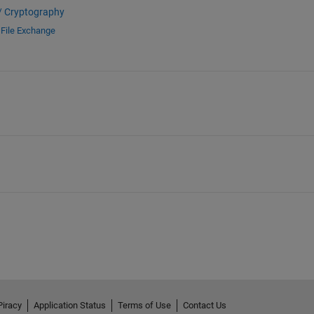
/ Cryptography
d
File Exchange
Piracy
Application Status
Terms of Use
Contact Us