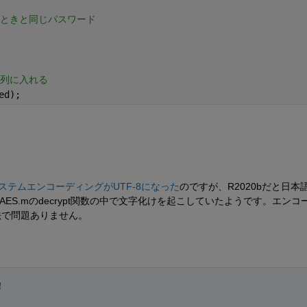
たときと同じパスワード
e列に入れる
ed);
のシステムエンコーディングがUTF-8になった
のですが、R2020bだと日本
れ、AES.mのdecrypt関数の中で文字化けを起こしていたようです。エンコ
法で問題ありません。
！