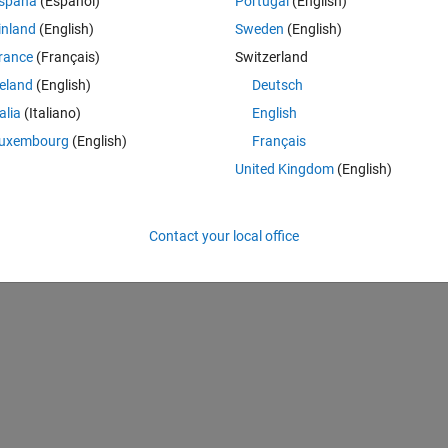
spaña
(Español)
Portugal
(English)
inland
(English)
Sweden
(English)
rance
(Français)
Switzerland
reland
(English)
Deutsch
暗号化して
talia
(Italiano)
English
uxembourg
(English)
Français
United Kingdom
(English)
Contact your local office