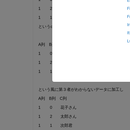
E
1        2　　太郎さん
F
F
1        1　　次郎君
I
というcsvデータのC列について、何らかの方法で
I
L
A列　B列　C列
1        0       *********
1        2　　*********
1        1　　*********
という風に第３者がわからないデータに加工し
A列　B列　C列
1        0       花子さん
1        2　　太郎さん
1        1　　次郎君