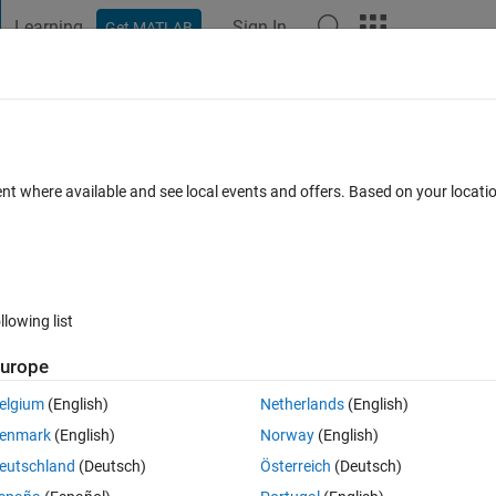
Learning
Sign In
Get MATLAB
t Playground
Discussions
Contests
Blogs
Post
More
 FAQs
More
ent where available and see local events and offers. Based on your locat
r Accepted
Updated 29 Oct 2024
9 Views (30 days)
llowing list
Show older c
urope
0 votes
elgium
(English)
Netherlands
(English)
enmark
(English)
Norway
(English)
eutschland
(Deutsch)
Österreich
(Deutsch)