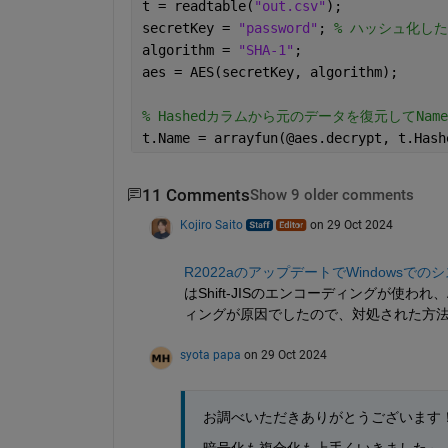
t = readtable(
"out.csv"
);
secretKey = 
"password"
; 
% ハッシュ化し
algorithm = 
"SHA-1"
;
aes = AES(secretKey, algorithm);
% Hashedカラムから元のデータを復元してNam
t.Name = arrayfun(@aes.decrypt, t.Hash
11 Comments
Show 9 older comments
Kojiro Saito
on 29 Oct 2024
R2022aのアップデートでWindowsで
はShift-JISのエンコーディングが使わ
ィングが原因でしたので、対処された方
syota papa
on 29 Oct 2024
お調べいただきありがとうございます
暗号化も複合化も上手くいきました～