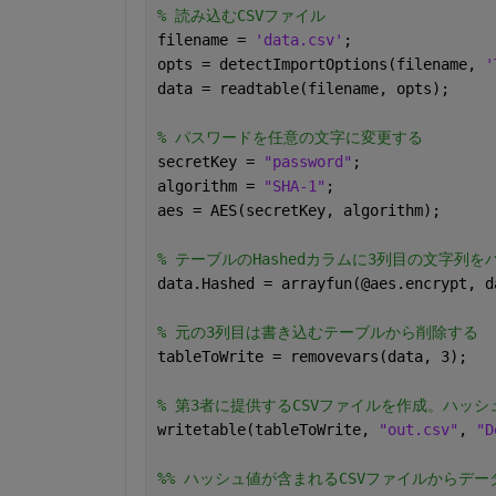
% 読み込むCSVファイル
filename = 
'data.csv'
;
opts = detectImportOptions(filename, 
'
data = readtable(filename, opts);
% パスワードを任意の文字に変更する
secretKey = 
"password"
; 
algorithm = 
"SHA-1"
;
aes = AES(secretKey, algorithm);
% テーブルのHashedカラムに3列目の文字列
data.Hashed = arrayfun(@aes.encrypt, d
% 元の3列目は書き込むテーブルから削除する
tableToWrite = removevars(data, 3);
% 第3者に提供するCSVファイルを作成。ハ
writetable(tableToWrite, 
"out.csv"
, 
"D
%% ハッシュ値が含まれるCSVファイルからデー