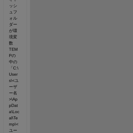
ッシ
ュフ
ォル
ダー
が環
境変
数
TEM
Pの
中の
「C:\
User
s\<ユ
ーザ
ー名
>\Ap
pDat
a\Loc
al\Te
mp\<
ユー