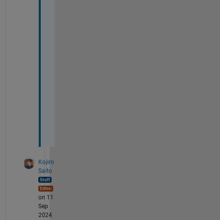
よ
ら
ず
有
効
な
の
で
し
ょ
う
か
？
Kojiro
Saito
on 11
Sep
2024