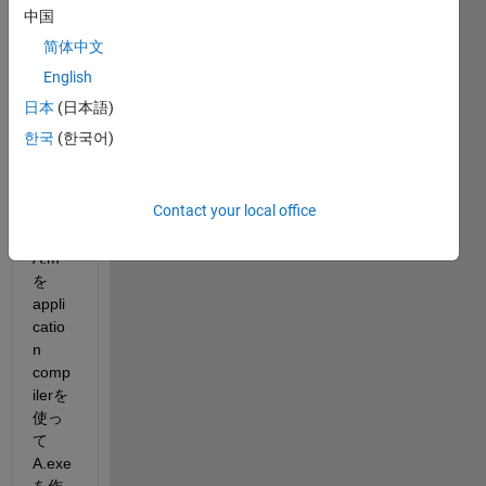
中国
简体中文
English
日本
(日本語)
自分
한국
(한국어)
で作
った
プロ
Contact your local office
グラ
ム
A.m
を
appli
catio
n 
comp
ilerを
使っ
て
A.exe