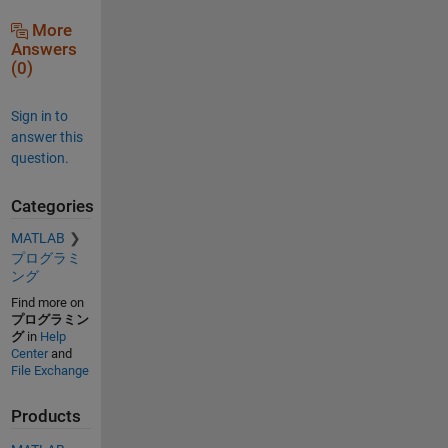
More
Answers
(0)
Sign in to
answer this
question.
Categories
MATLAB
プログラミ
ング
Find more on
プログラミン
グ
in
Help
Center
and
File Exchange
Products