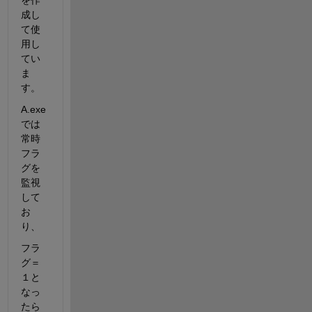
を作
成し
て使
用し
てい
ま
す。
A.exe
では
常時
フラ
グを
監視
して
お
り、
フラ
グ＝
１と
なっ
たら