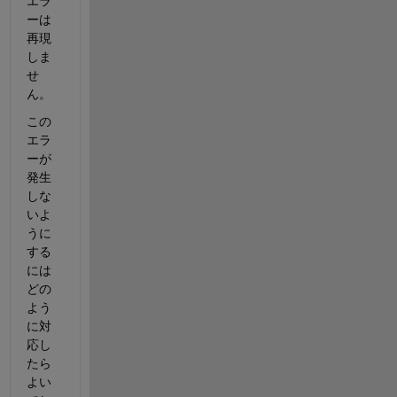
エラ
ーは
再現
しま
せ
ん。
この
エラ
ーが
発生
しな
いよ
うに
する
には
どの
よう
に対
応し
たら
よい