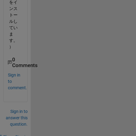
をイ
ンス
トー
ルし
てい
ま
す。
）
0
Comments
Sign in
to
comment.
Sign in to
answer this
question.