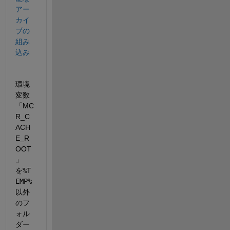
アー
カイ
ブの
組み
込み
環境
変数
「MC
R_C
ACH
E_R
OOT
」
を
%T
EMP%
以外
のフ
ォル
ダー