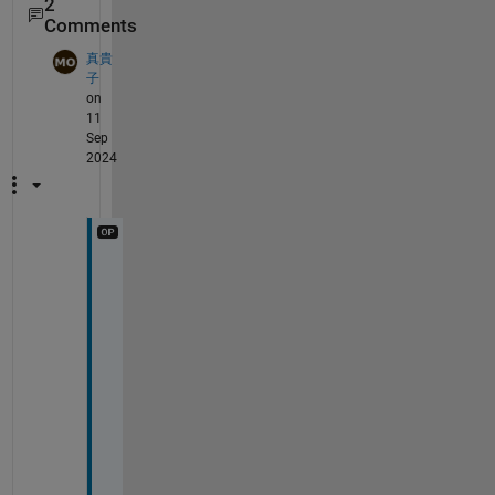
2
Comments
真貴
子
on
11
Sep
2024
回
答
あ
り
が
と
う
ご
ざ
い