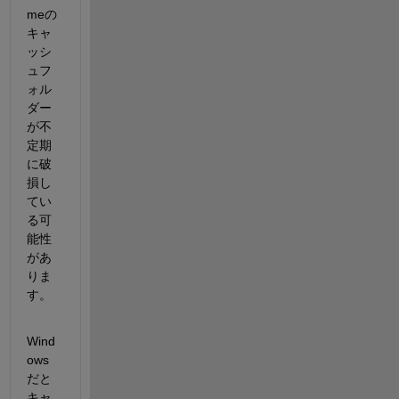
meの
キャ
ッシ
ュフ
ォル
ダー
が不
定期
に破
損し
てい
る可
能性
があ
りま
す。
Wind
ows
だと
キャ