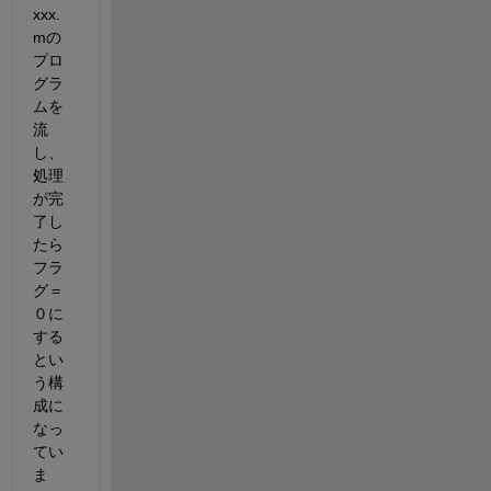
xxx.
mの
プロ
グラ
ムを
流
し、
処理
が完
了し
たら
フラ
グ＝
０に
する
とい
う構
成に
なっ
てい
ま