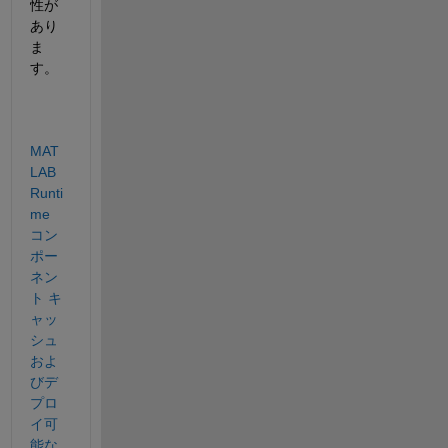
性が
あり
ま
す。
MAT
LAB 
Runti
me 
コン
ポー
ネン
ト キ
ャッ
シュ
およ
びデ
プロ
イ可
能な