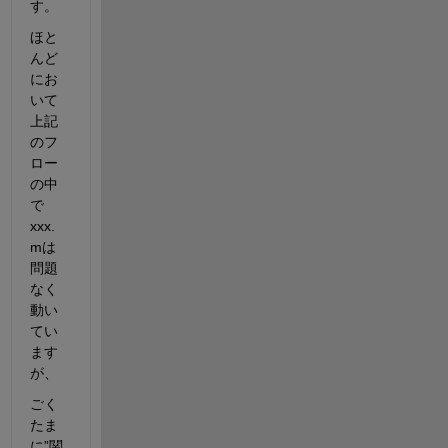
す。
ほと
んど
にお
いて
上記
のフ
ロー
の中
で
xxx.
mは
問題
なく
動い
てい
ます
が、
ごく
たま
に”関