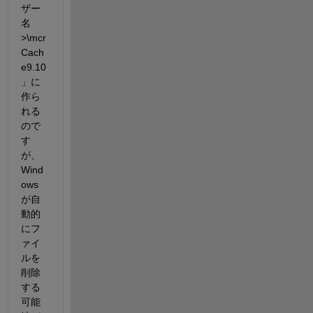
ザー
名
>\mcr
Cach
e9.10
」に
作ら
れる
ので
す
が、
Wind
ows
が自
動的
にフ
ァイ
ルを
削除
する
可能