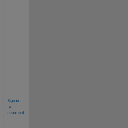
に
毎
回
実
行
す
る
必
要
が
あ
り
ま
す
。
Sign in
to
comment.