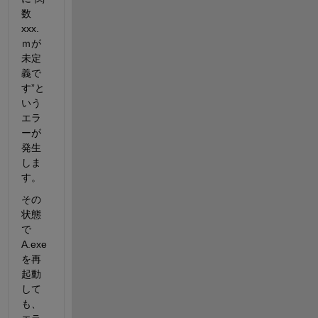
数
xxx.
ｍが
未定
義で
す”と
いう
エラ
ーが
発生
しま
す。
その
状態
で
A.exe
を再
起動
して
も、