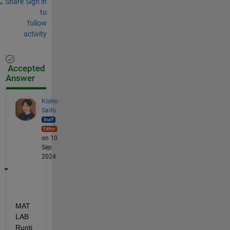
Share
Sign in
to
follow
activity
Accepted
Answer
Kojiro
Saito
on 10
Sep
2024
MAT
LAB 
Runti