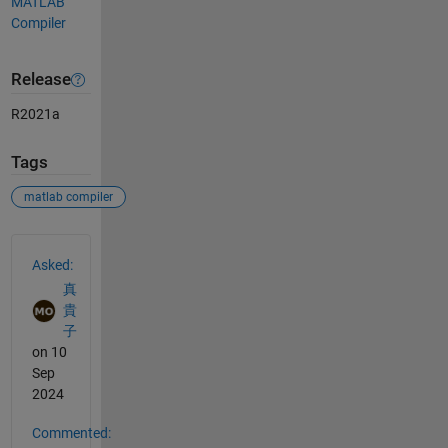
MATLAB
Compiler
Release
R2021a
Tags
matlab compiler
See Also
Asked:
真
貴
子
on 10
Sep
2024
Commented: