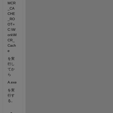
MCR
_CA
CHE
_RO
OT=
C:\W
ork\M
CR_
Cach
e
を実
行し
てか
ら
A.exe
を実
行す
る。