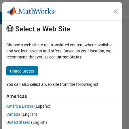
Skip to content
MATLAB
Answers
MATLAB Answers
File Exchange
Cody
AI Chat Playground
Di
Select a Web Site
Choose a web site to get translated content where available
Matlab
and see local events and offers. Based on your location, we
recommend that you select:
United States
.
compiler
で作​成
United States
したexe
ファイ
You can also select a web site from the following list
ル​で”関
Americas
数xxx.ｍ
América Latina
(Español)
が​未定
Canada
(English)
義で
United States
(English)
す”とい