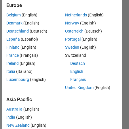
うエ​ラ
Europe
ーがた
Belgium
(English)
Netherlands
(English)
まに出
Denmark
(English)
Norway
(English)
る
Deutschland
(Deutsch)
Österreich
(Deutsch)
España
(Español)
Portugal
(English)
Finland
(English)
Sweden
(English)
真貴子
10 Sep
France
(Français)
Switzerland
2024
Ireland
(English)
Deutsch
1 Answer
Italia
(Italiano)
English
Answer
Luxembourg
(English)
Français
Accepted
Updated
United Kingdom
(English)
11 Sep
Asia Pacific
2024
11 Views
Australia
(English)
(30 days)
India
(English)
New Zealand
(English)