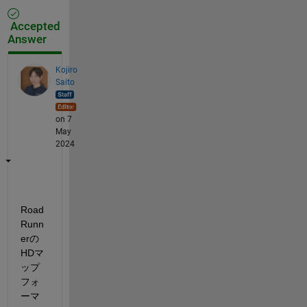
Accepted
Answer
Kojiro
Saito
on 7
May
2024
Road
Runn
erの
HDマ
ップ
フォ
ーマ