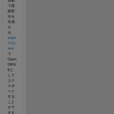
自動
で道
路部
分を
生成
さ
せ、
expo
rtSc
ene
で
Open
DRIV
Eと
して
エク
スポ
ート
する
こと
がで
きま