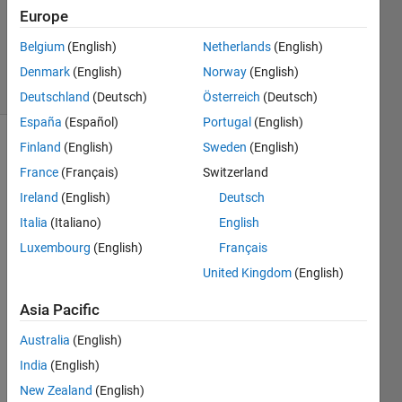
Updated
Europe
10 May
Belgium
(English)
Netherlands
(English)
2024
21 Views
Denmark
(English)
Norway
(English)
(30 days)
Deutschland
(Deutsch)
Österreich
(Deutsch)
España
(Español)
Portugal
(English)
Finland
(English)
Sweden
(English)
Show older
comments
France
(Français)
Switzerland
Ireland
(English)
Deutsch
Italia
(Italiano)
English
Luxembourg
(English)
Français
Road
United Kingdom
(English)
Runn
erで
Asia Pacific
オリ
ジナ
Australia
(English)
ルの
India
(English)
道路
New Zealand
(English)
を作