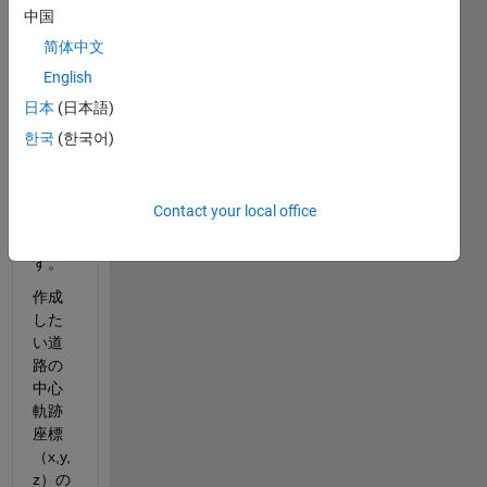
成し
中国
て
简体中文
Open
English
DRIV
Eに
日本
(日本語)
て出
한국
(한국어)
力し
たい
と考
Contact your local office
えて
いま
す。
作成
した
い道
路の
中心
軌跡
座標
（x,y,
z）の