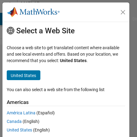
Skip to content
MATLAB
Answers
MATLAB Answers
File Exchange
Cody
AI Chat Playground
Di
Select a Web Site
Choose a web site to get translated content where available
RoadRunner
and see local events and offers. Based on your location, we
recommend that you select:
United States
.
でのオリジ
ナル道路作
United States
成方法
You can also select a web site from the following list
hiroshiii
Americas
2 May
2024
América Latina
(Español)
1 Answer
Canada
(English)
Answer
United States
(English)
Accepted