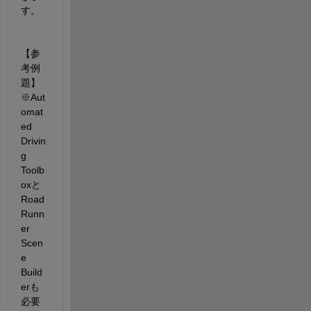
す。
【参
考例
題】
※Aut
omat
ed 
Drivin
g 
Toolb
oxと
Road
Runn
er 
Scen
e 
Build
erも
必要