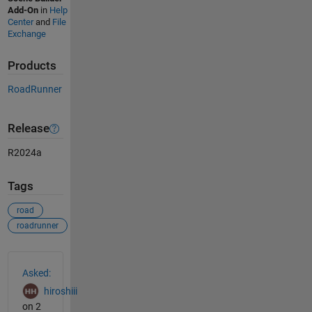
Add-On
in
Help
Center
and
File
Exchange
Products
RoadRunner
Release
R2024a
Tags
road
roadrunner
See Also
Asked:
hiroshiii
on 2