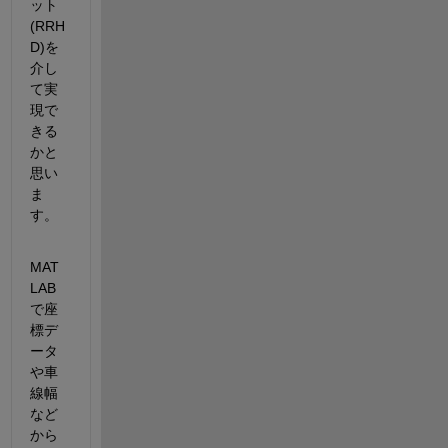
ット
(RRH
D)を
介し
て実
現で
きる
かと
思い
ま
す。
MAT
LAB
で座
標デ
ータ
や車
線幅
など
から