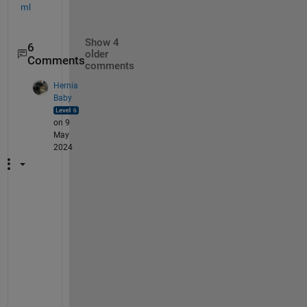
ml
Show 4
6
older
Comments
comments
Hernia
Baby
on 9
May
2024
一
度
、
D
r
i
v
i