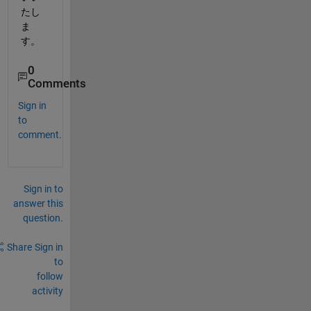
たし
ま
す。
0
Comments
Sign in
to
comment.
Sign in to
answer this
question.
Share
Sign in
to
follow
activity