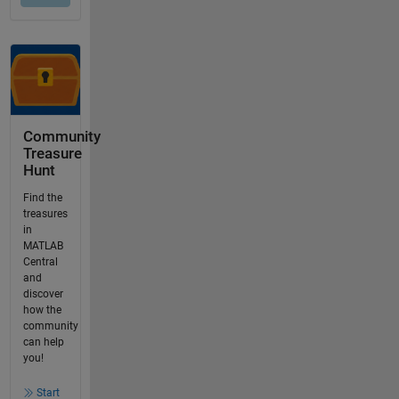
Community
Treasure
Hunt
Find the
treasures
in
MATLAB
Central
and
discover
how the
community
can help
you!
Start