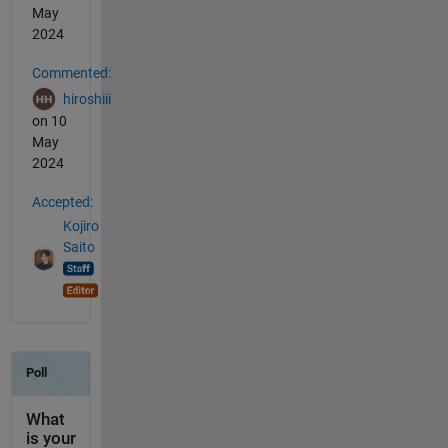
May
2024
Commented:
hiroshiii
on 10
May
2024
Accepted:
Kojiro
Saito