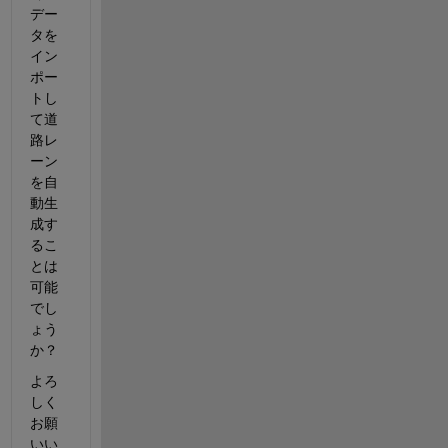
デー
タを
イン
ポー
トし
て道
路レ
ーン
を自
動生
成す
るこ
とは
可能
でし
ょう
か？
よろ
しく
お願
いい