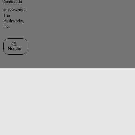
Contact Us
© 1994-2026
The
MathWorks,
Inc.
Select a Web Site
Nordic