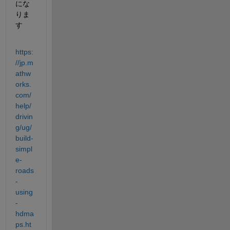
にな
りま
す
https:
//jp.m
athw
orks.
com/
help/
drivin
g/ug/
build-
simpl
e-
roads
-
using
-
hdma
ps.ht