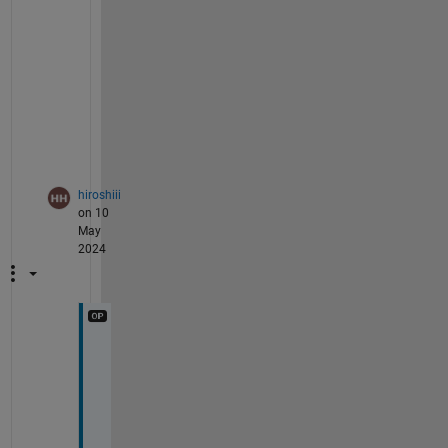
な
る
と
思
い
ま
す
。
hiroshiii
on 10
May
2024
な
る
ほ
ど
。