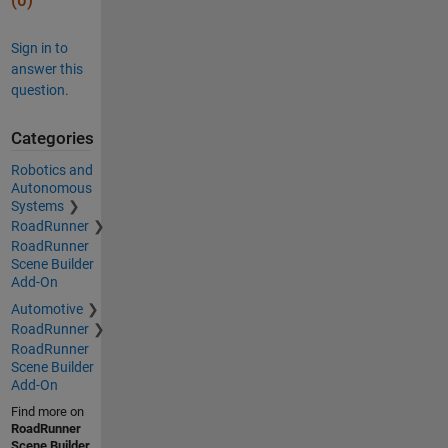
(0)
Sign in to
answer this
question.
Categories
Robotics and
Autonomous
Systems
RoadRunner
RoadRunner
Scene Builder
Add-On
Automotive
RoadRunner
RoadRunner
Scene Builder
Add-On
Find more on
RoadRunner
Scene Builder