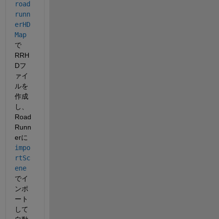
road
runn
erHD
Map
で
RRH
Dフ
ァイ
ルを
作成
し、
Road
Runn
erに
impo
rtSc
ene
でイ
ンポ
ート
して