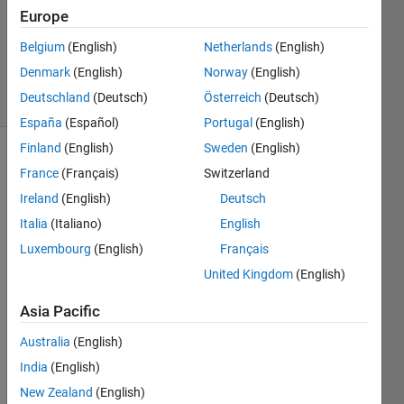
2
Europe
Answers
Updated
Belgium
(English)
Netherlands
(English)
7 May 2024
Denmark
(English)
Norway
(English)
14 Views
Deutschland
(Deutsch)
Österreich
(Deutsch)
(30 days)
España
(Español)
Portugal
(English)
Finland
(English)
Sweden
(English)
France
(Français)
Switzerland
Ireland
(English)
Deutsch
Italia
(Italiano)
English
Luxembourg
(English)
Français
アド
United Kingdom
(English)
オン
をイ
Asia Pacific
ンス
トー
Australia
(English)
ルし
India
(English)
よう
とす
New Zealand
(English)