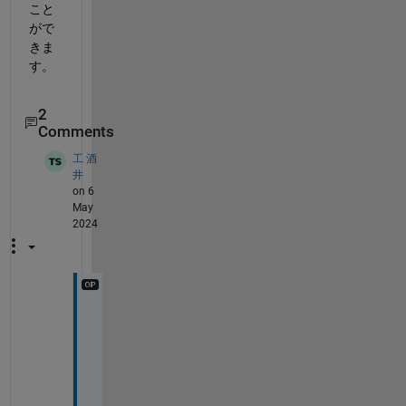
こと
がで
きま
す。
2
Comments
工 酒
井
on 6
May
2024
リ
ン
ク
先
の