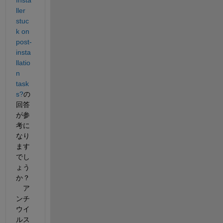
ller 
stuc
k on 
post-
insta
llatio
n 
task
s?
の
回答
が参
考に
なり
ます
でし
ょう
か？
　ア
ンチ
ウイ
ルス