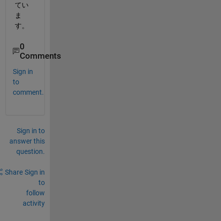
てい
ま
す。
0
Comments
Sign in
to
comment.
Sign in to
answer this
question.
Share
Sign in
to
follow
activity