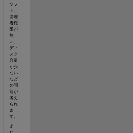
ソフ
ト、
管理
者権
限が
無
い、
ディ
スク
容量
が少
ない
など
の問
題が
考え
られ
ま
す。
ま
た、