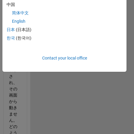
る
中国
と、
简体中文
アド
オン
English
のイ
日本
(日本語)
ンス
한국
(한국어)
トー
ルの
準備
中で
Contact your local office
すと
表示
さ
れ、
その
画面
から
動き
ませ
ん。
どの
よう