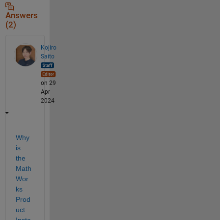
Answers
(2)
Kojiro
Saito
on 29
Apr
2024
Why 
is 
the 
Math
Wor
ks 
Prod
uct 
Insta