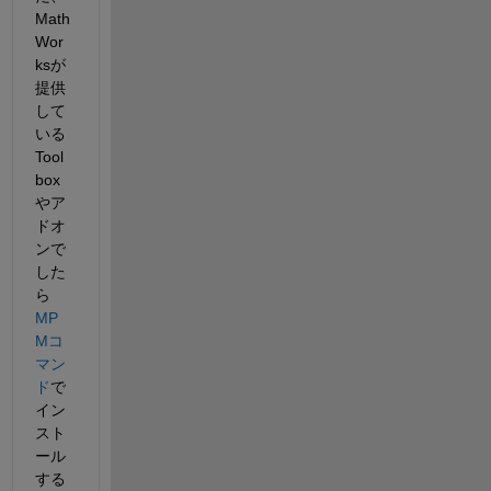
Math
Wor
ksが
提供
して
いる
Tool
box
やア
ドオ
ンで
した
ら
MP
Mコ
マン
ド
で
イン
スト
ール
する