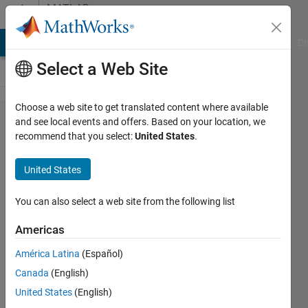
Skip to content
MATLAB
Answers
MATLAB Answers
File Exchange
Cody
AI Chat Playground
Di
Select a Web Site
Choose a web site to get translated content where available
アドオ
and see local events and offers. Based on your location, we
recommend that you select:
United States
.
ンのイ
ンスト
United States
ールが
できな
You can also select a web site from the following list
い
Americas
América Latina
(Español)
工 酒井
Canada
(English)
25 Apr
United States
(English)
2024