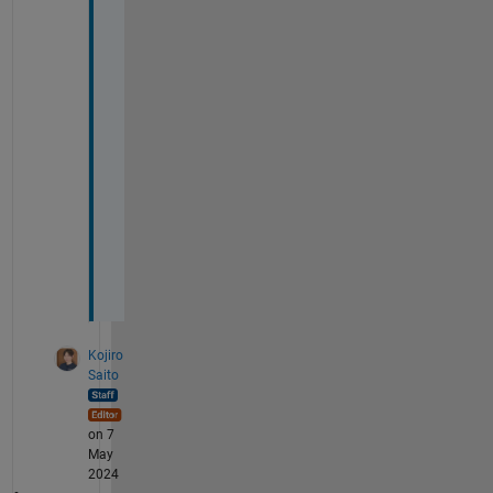
回
答
が
見
ら
れ
ま
せ
ん
で
し
た
。
Kojiro
Saito
on 7
May
2024