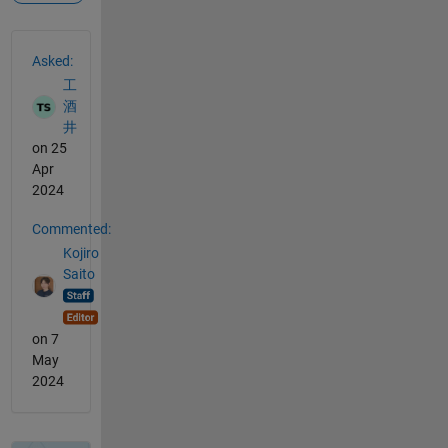
See Also
Asked:
工
酒
井
on 25
Apr
2024
Commented:
Kojiro
Saito
on 7
May
2024