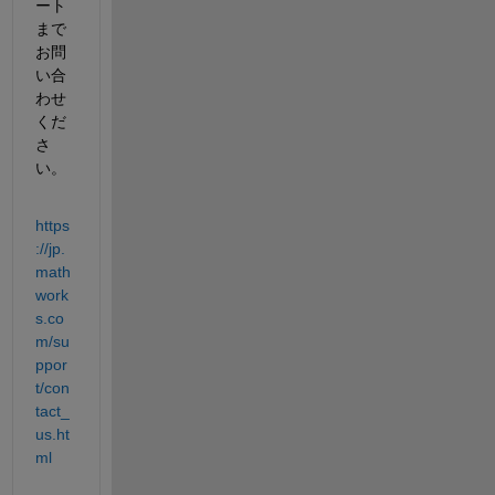
ート
まで
お問
い合
わせ
くだ
さ
い。
https
://jp.
math
work
s.co
m/su
ppor
t/con
tact_
us.ht
ml