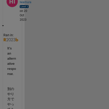
Iwamura
on 20
Oct
2023
Ran in:
It's 
an 
altern
ative 
respo
nse.
別の
やり
方で
やっ