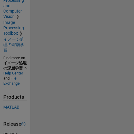
Processing
and
Computer
Vision
Image
Processing
Toolbox
イメージ処
理の深層学
習
Find more on
イメージ処理
の深層学習
in
Help Center
and
File
Exchange
Products
MATLAB
Release