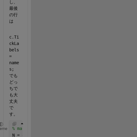
し、
最後
の行
は 
c.Ti
ckLa
bels 
= 
name
s; 
でも
どっ
ちで
も大
丈夫
で
す。
% make test cell array
heme
N = 4;