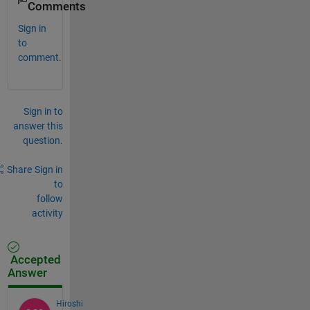
Comments
Sign in
to
comment.
Sign in to
answer this
question.
Share
Sign in
to
follow
activity
Accepted
Answer
Hiroshi