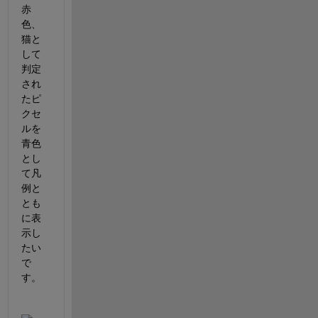
赤
色、
猫と
して
判定
され
たピ
クセ
ルを
青色
とし
て凡
例と
とも
に表
示し
たい
で
す。