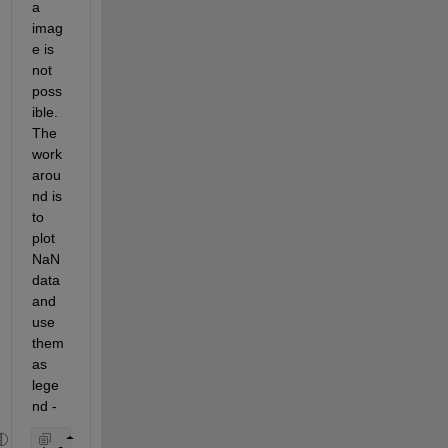
a 
imag
e is 
not 
poss
ible. 
The 
work
arou
nd is 
to 
plot 
NaN 
data 
and 
use 
them 
as 
lege
nd -