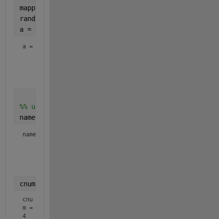
mapping = {
'neko'
, 
'inu'
, 
'saru'
, 
'kiji'
};
randomData = randi([0, size(mapping,2)-1], N, N);
a = cellfun(@(x) mapping{x + 1}, num2cell(randomDat
a = 
4×4 cell array
    {'inu' }    {'inu' }    {'kiji'}    {'inu' }

    {'neko'}    {'neko'}    {'kiji'}    {'neko'}

    {'inu' }    {'inu' }    {'neko'}    {'neko'}

%% using a-array only
names = unique(a)
names = 
4×1 cell array
    {'inu' }

    {'kiji'}

    {'neko'}

cnum = size(names, 1)  
% category size
cnu
m = 
4