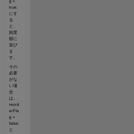
g = 
true; 
にす
る
と、
頻度
順に
並び
ま
す。
その
必要
がな
い場
合
は、
reord
erFla
g = 
false; 
と