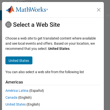
Skip to content
MATLAB
Answers
MATLAB Answers
File Exchange
Cody
AI Chat Playground
Di
Select a Web Site
Choose a web site to get translated content where available
cell配
and see local events and offers. Based on your location, we
recommend that you select:
United States
.
列に格
納さ​れ
United States
ている
クラス
You can also select a web site from the following list
名によ​
Americas
って色
América Latina
(Español)
を変え
Canada
(English)
て画像
United States
(English)
を​表示