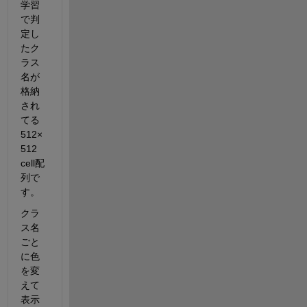
学習
で判
定し
たク
ラス
名が
格納
され
てる
512×
512 
cell配
列で
す。
クラ
ス名
ごと
に色
を変
えて
表示