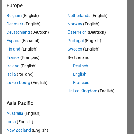
するに
Europe
はどう
Belgium
(English)
Netherlands
(English)
すれ​ば
Denmark
(English)
Norway
(English)
よいで
Deutschland
(Deutsch)
Österreich
(Deutsch)
すか？
España
(Español)
Portugal
(English)
Finland
(English)
Sweden
(English)
France
(Français)
Switzerland
Natsuo
OKADA
Ireland
(English)
Deutsch
20 Oct
Italia
(Italiano)
English
2023
Luxembourg
(English)
Français
2
Answers
United Kingdom
(English)
Answer
Asia Pacific
Accepted
Updated
Australia
(English)
23 Oct 2023
India
(English)
8 Views
New Zealand
(English)
(30 days)