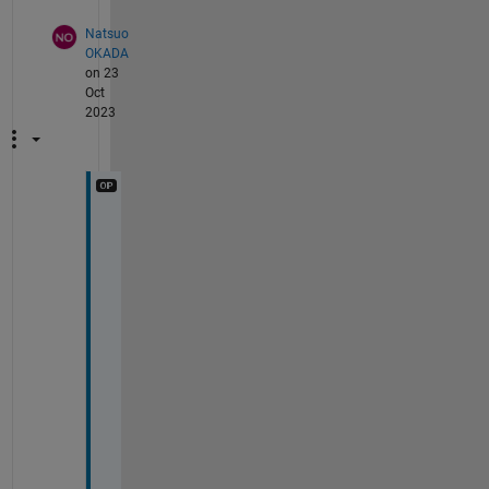
Natsuo
OKADA
on 23
Oct
2023
こ
の
よ
う
に
も
で
き
る
の
で
す