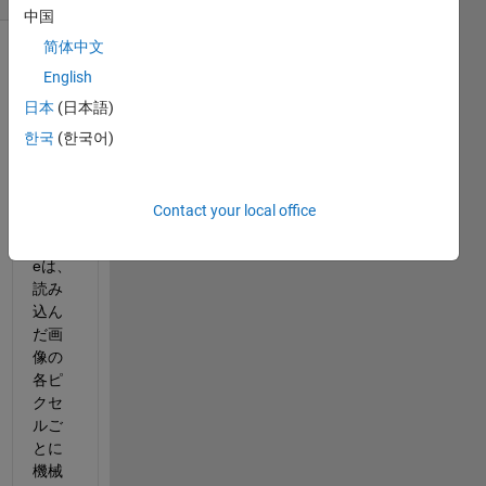
中国
简体中文
Show older
English
comments
日本
(日本語)
한국
(한국어)
predi
Contact your local office
cted_
imag
eは、
読み
込ん
だ画
像の
各ピ
クセ
ルご
とに
機械