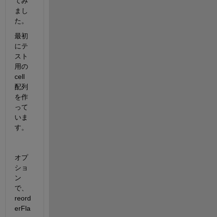
てみ
まし
た。
最初
にテ
スト
用の 
cell 
配列
を作
って
いま
す。
オプ
ショ
ン
で、
reord
erFla