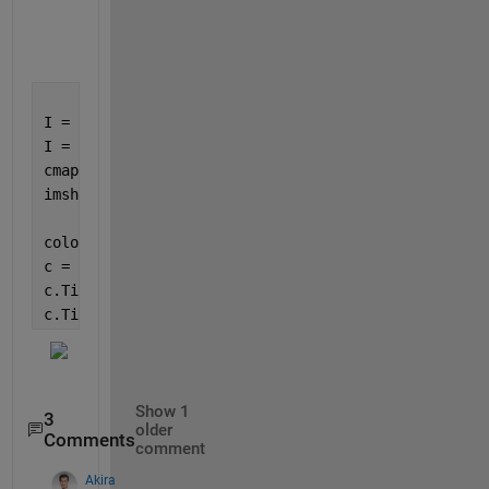
    {[3]}    {[3]}    {[1]}    {[3]}

    {[4]}    {[4]}    {[1]}    {[4]}

    {[3]}    {[3]}    {[4]}    {[4]}

I = cell2mat(b);
I = imresize(I,128,
"nearest"
);  
% for easy to view
cmap = jet(cnum);
imshow(I,cmap)
colormap(cmap)
c = colorbar;
c.Ticks = ((1:cnum) + 0.5);
c.TickLabels = d.keys;
Show 1
3
older
Comments
comment
Akira