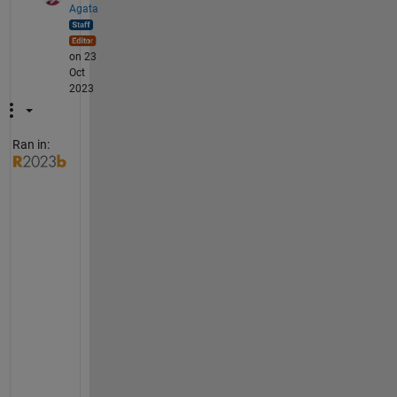
Agata
on 23
Oct
2023
Ran in:
+
1
別
の
や
り
方
と
し
て