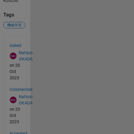
R2023b
Tags
機械学習
See Also
Asked:
Natsuo
OKADA
on 20
Oct
2023
Commented:
Natsuo
OKADA
on 23
Oct
2023
Accepted: