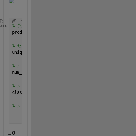
% 予測結果を画像データに変換する。
heme
predicted_image = reshape(yfit, size_array(1), size
% セル配列内のユニークなクラス名を取得
unique_classes = unique(yfit);
% クラスの数を計算
num_classes = numel(unique_classes);
% クラスごとの色を生成
class_colors = jet(num_classes); 
% 例としてJet colo
% クラスごとに色を変えて画像として表示
0