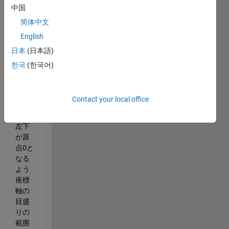
中国
e 
Fittin
简体中文
g 
English
Toolb
日本
(日本語)
oxで
作成
한국
(한국어)
した
グラ
フに
Contact your local office
つい
て、
左下
が原
点0と
なる
よう
座標
軸の
目盛
りの
範囲