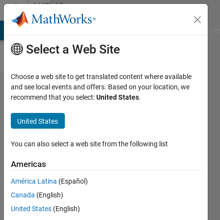
Skip to content
MATLAB
Answers
MATLAB Answers
File Exchange
Cody
AI Chat Playground
Di
Select a Web Site
Choose a web site to get translated content where available
Curve
and see local events and offers. Based on your location, we
recommend that you select:
United States
.
Fitting
Toolbox
United States
コマ​ンド
ラインに
You can also select a web site from the following list
よる座標​
Americas
軸の範囲
América Latina
(Español)
と目盛り
Canada
(English)
設定​につ
United States
(English)
いて