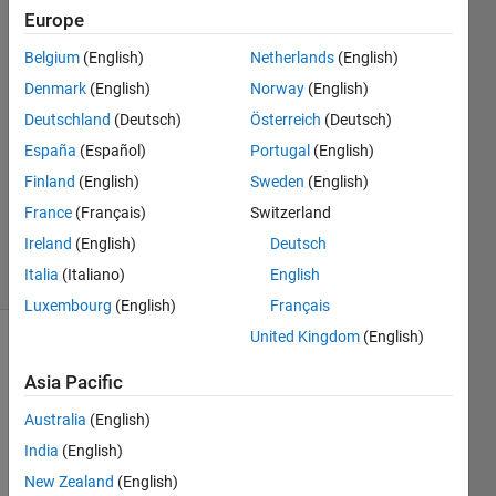
Europe
文親
Belgium
(English)
Netherlands
(English)
18 Apr
Denmark
(English)
Norway
(English)
2023
Deutschland
(Deutsch)
Österreich
(Deutsch)
1 Answer
España
(Español)
Portugal
(English)
Answer
Accepted
Finland
(English)
Sweden
(English)
Updated
France
(Français)
Switzerland
19 Apr 2023
Ireland
(English)
Deutsch
9 Views
Italia
(Italiano)
English
(30 days)
Luxembourg
(English)
Français
United Kingdom
(English)
Asia Pacific
Australia
(English)
India
(English)
New Zealand
(English)
Curv