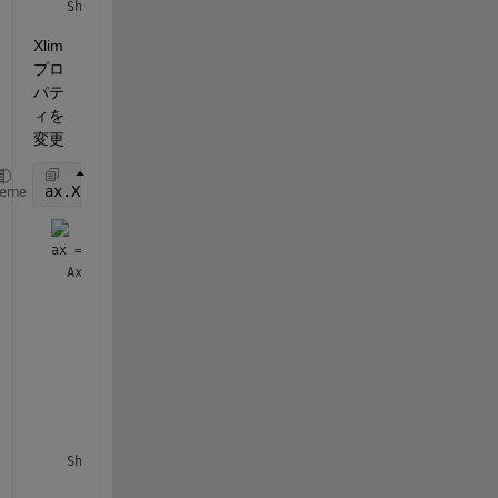
  Show 
all properties
Xlim 
プロ
パテ
ィを
変更
ax.XLim(1) = 0
heme
ax = 
Axes
 with properties:

             XLim: [0 3]

             YLim: [-1 1]

           XScale: 'linear'

           YScale: 'linear'

    GridLineStyle: '-'

         Position: [0.1300 0.1100 0.7750 0.8150]

            Units: 'normalized'

  Show 
all properties