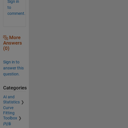
Sign in
to
comment.
More
Answers
(0)
Sign in to
answer this
question.
Categories
AI and
Statistics
Curve
Fitting
Toolbox
内挿