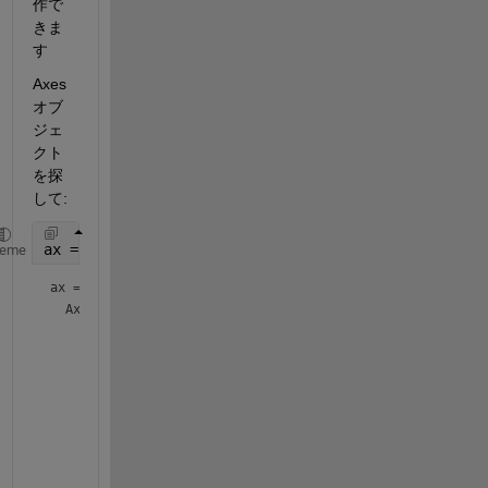
作で
きま
す
Axes 
オブ
ジェ
クト
を探
して:
ax = findall(groot,
'Type'
,
'Axes'
)
heme
ax = 
Axes
 with properties:

             XLim: [-1 3]

             YLim: [-1 1]

           XScale: 'linear'

           YScale: 'linear'

    GridLineStyle: '-'

         Position: [0.1300 0.1100 0.7750 0.8150]

            Units: 'normalized'
