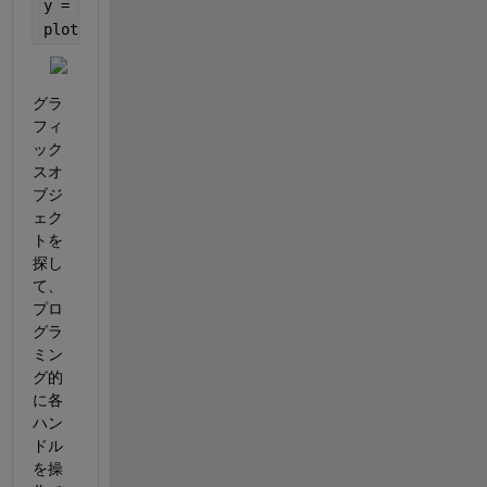
y = cos(x);
plot(x,y);
グラ
フィ
ック
スオ
ブジ
ェク
トを
探し
て、
プロ
グラ
ミン
グ的
に各
ハン
ドル
を操