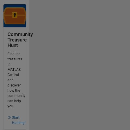
Community
Treasure
Hunt
Find the
treasures
in
MATLAB
Central
and
discover
how the
community
can help
you!
Start
Hunting!