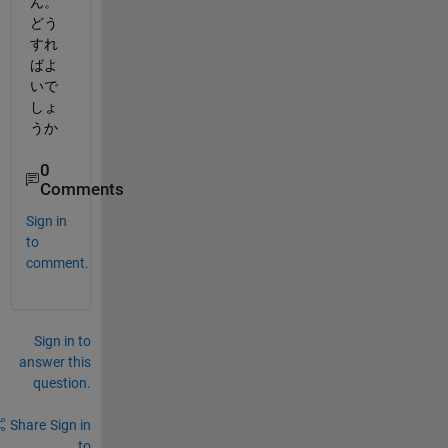
ん。
どう
すれ
ばよ
いで
しょ
うか
0
Comments
Sign in
to
comment.
Sign in to
answer this
question.
Share
Sign in
to