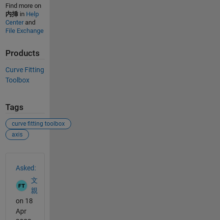
Find more on
内挿
in
Help
Center
and
File Exchange
Products
Curve Fitting
Toolbox
Tags
curve fitting toolbox
axis
See Also
Asked:
文
親
on 18
Apr