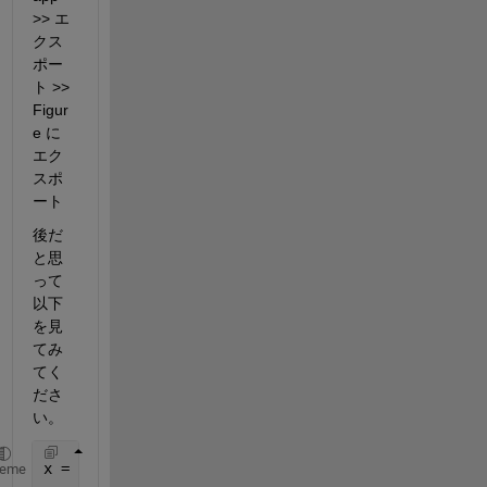
>> エ
クス
ポー
ト >> 
Figur
e に
エク
スポ
ート
後だ
と思
って
以下
を見
てみ
てく
ださ
い。
x = -1:0.1:3;
heme