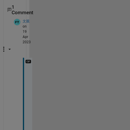
1
Comment
文親
on
19
Apr
2023
変
更
で
き
ま
し
た
。
詳
細