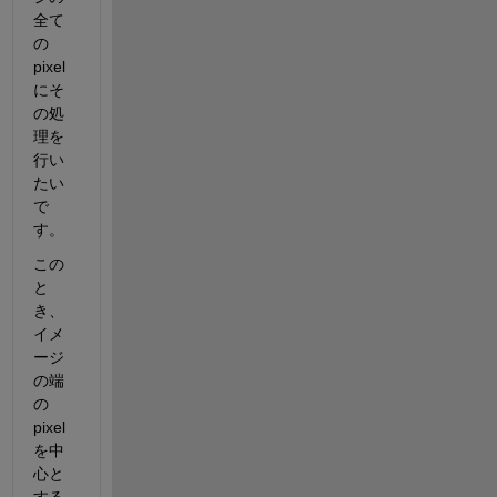
全て
の
pixel
にそ
の処
理を
行い
たい
で
す。
この
と
き、
イメ
ージ
の端
の
pixel
を中
心と