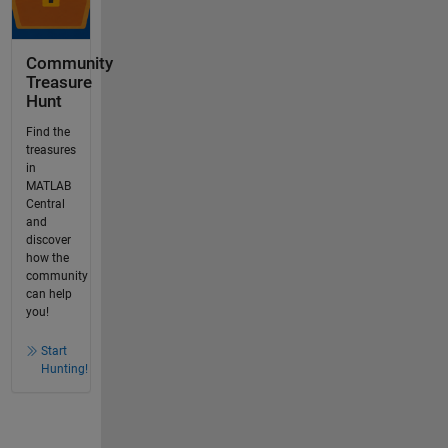
Community
Treasure
Hunt
Find the
treasures
in
MATLAB
Central
and
discover
how the
community
can help
you!
Start
Hunting!