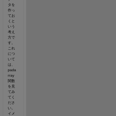
タを
作っ
てお
くと
いう
考え
方で
す。
これ
につ
いて
は、
pada
rray
関数
を見
てみ
てく
ださ
い。
イメ