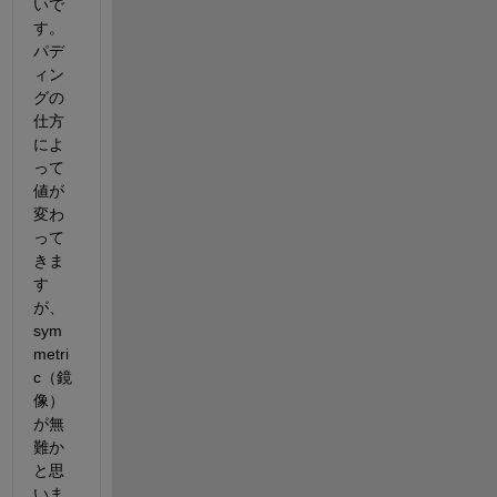
いで
す。
パデ
ィン
グの
仕方
によ
って
値が
変わ
って
きま
す
が、
sym
metri
c（鏡
像）
が無
難か
と思
いま