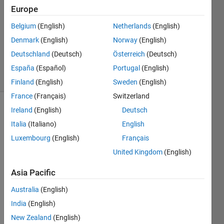
Europe
1 Answer
Answer
Belgium
(English)
Netherlands
(English)
Accepted
Denmark
(English)
Norway
(English)
Updated
Deutschland
(Deutsch)
Österreich
(Deutsch)
5 Oct 2021
3 Views
España
(Español)
Portugal
(English)
(30 days)
Finland
(English)
Sweden
(English)
France
(Français)
Switzerland
Ireland
(English)
Deutsch
Italia
(Italiano)
English
Luxembourg
(English)
Français
United Kingdom
(English)
for文
Asia Pacific
を使
って
Australia
(English)
イメ
India
(English)
ージ
の１
New Zealand
(English)