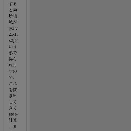
する
と局
所領
域が
[y1:y
2,x1:
x2]と
いう
形で
得ら
れま
すの
で、
これ
を抜
き出
して
きて
stdを
計算
しま