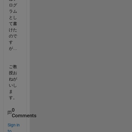
ログ
ラム
とし
て書
けた
ので
す
が…
ご教
授お
ねが
いし
ま
す。
0
Comments
Sign in
to