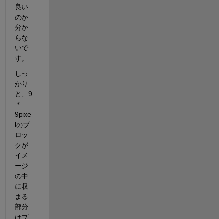
良い
のか
分か
らな
いで
す。
しっ
かり
と、9
＊
9pixe
lのブ
ロッ
クが
イメ
ージ
の中
に収
まる
部分
はプ