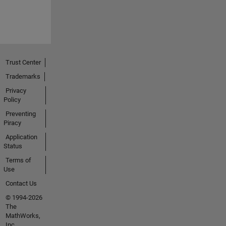
Trust Center
Trademarks
Privacy
Policy
Preventing
Piracy
Application
Status
Terms of
Use
Contact Us
© 1994-2026
The
MathWorks,
Inc.