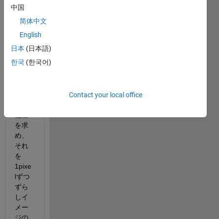
pixel
中国
を中
简体中文
心と
し
English
た、9
日本
(日本語)
＊
한국
(한국어)
9pixe
lのブ
ロッ
クの
Contact your local office
標準
偏差
を求
め、
それ
を
1pixe
lずつ
ずら
しイ
メー
ジの