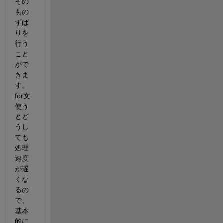
その
もの
ずば
りを
行う
こと
がで
きま
す。
for文
使う
とど
うし
ても
処理
速度
が遅
くな
るの
で、
基本
的に