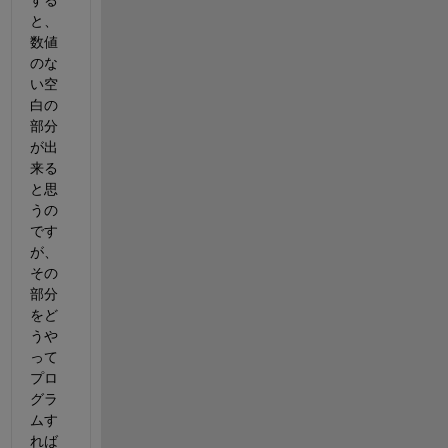
する
と、
数値
のな
い空
白の
部分
が出
来る
と思
うの
です
が、
その
部分
をど
うや
って
プロ
グラ
ムす
れば