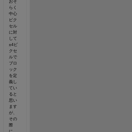
おそ
らく
中心
ピク
セル
に対
して
±4ピ
クセ
ルで
ブロ
ック
を定
義し
てい
ると
思い
ます
が、
その
際
に、