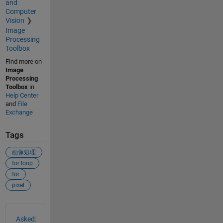
and
Computer
Vision
Image
Processing
Toolbox
Find more on
Image
Processing
Toolbox
in
Help Center
and
File
Exchange
Tags
画像処理
for loop
for
pixel
See Also
Asked: