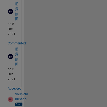
朋
貴
熊
田
on 5
Oct
2021
Commented:
朋
貴
熊
田
on 5
Oct
2021
Accepted:
Shunichi
Kusano