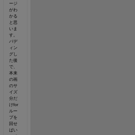
ージ
がわ
かる
と思
いま
す。
パデ
ィン
グし
た後
で、
本来
の画
のサ
イズ
分だ
けfor
ルー
プを
回せ
ばい