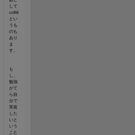
して
colfilt
とい
うも
のも
あり
ま
す。
も
し、
勉強
がて
ら自
分で
実装
した
いと
いう
こと