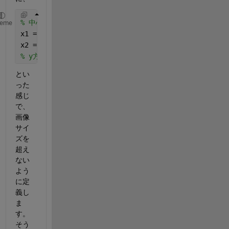
% 中心ピクセルのインデックスをx_idx,y_idxとすると
heme
x1 = max(1,x_idx-4); 
% インデックスがゼロ以下にならな
x2 = min(W,x_idx+4); 
% インデックスが画像サイズを超え
% y方向も同様
とい
った
感じ
で、
画像
サイ
ズを
超え
ない
よう
に定
義し
ま
す。
そう