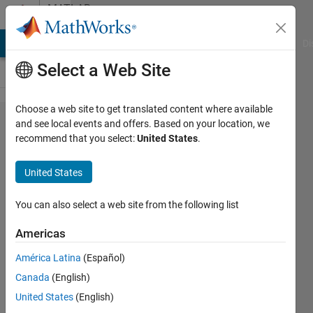
Skip to content
MATLAB
Answers
MATLAB Answers
File Exchange
Cody
AI Chat Playground
Di
Select a Web Site
Choose a web site to get translated content where available
イメー
and see local events and offers. Based on your location, we
recommend that you select:
United States
.
ジを扱
ったの
United States
for文
につい
You can also select a web site from the following list
て
Americas
América Latina
(Español)
朋貴 熊
Canada
(English)
田
5 Oct
United States
(English)
2021