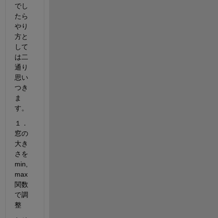
でし
たら
やり
方と
して
は二
通り
思い
つき
ま
す。
１．
窓の
大き
さを
min,
max
関数
で調
整