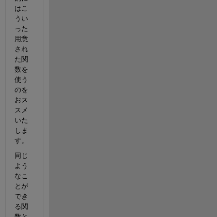
はこ
うい
った
用意
され
た関
数を
使う
のを
おス
スメ
いた
しま
す。
同じ
よう
なこ
とが
でき
る関
数と