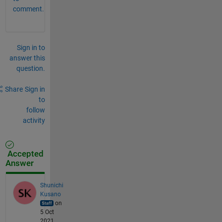
comment.
Sign in to
answer this
question.
Share
Sign in
to
follow
activity
Accepted
Answer
Shunichi
Kusano
on
5 Oct
2021