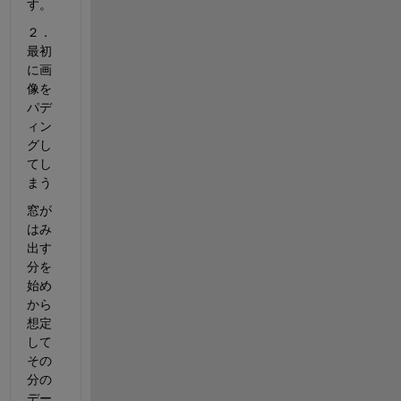
す。
２．
最初
に画
像を
パデ
ィン
グし
てし
まう
窓が
はみ
出す
分を
始め
から
想定
して
その
分の
デー