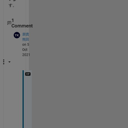
す。
1
Comment
朋貴
熊田
on 5
Oct
2021
迅
速
な
解
答
あ
り
が