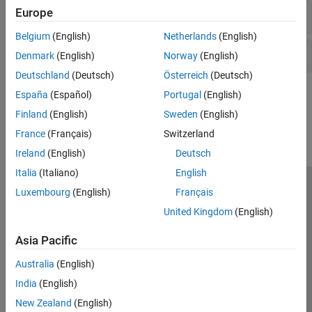
Europe
Physical Sidelink Shared Channel
Belgium
(English)
Netherlands
(English)
Physical Sidelink Control Channel
Denmark
(English)
Norway
(English)
Deutschland
(Deutsch)
Österreich
(Deutsch)
España
(Español)
Portugal
(English)
How useful was this information?
Finland
(English)
Sweden
(English)
France
(Français)
Switzerland
Ireland
(English)
Deutsch
Italia
(Italiano)
English
Luxembourg
(English)
Français
Trust Center
Trademarks
Privacy Policy
Preventing Piracy
United Kingdom
(English)
Application Status
Contact Us
© 1994-2026 The MathWorks, Inc.
Asia Pacific
Australia
(English)
Select a Web 
Nordic
India
(English)
New Zealand
(English)