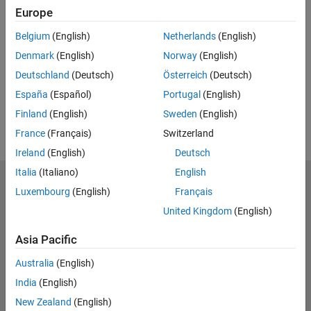
Europe
UP NEXT:
Belgium
(English)
Netherlands
(English)
RELATED VIDEOS:
再
Denmark
(English)
Norway
(English)
関連ビデオをもっと見る
Deutschland
(Deutsch)
Österreich
(Deutsch)
España
(Español)
Portugal
(English)
Finland
(English)
Sweden
(English)
生
France
(Français)
Switzerland
Ireland
(English)
Deutsch
Italia
(Italiano)
English
MathWorks
Luxembourg
(English)
Français
Accelerating the pace of engineering and science
United Kingdom
(English)
Explore Products
Asia Pacific
Try or Buy
Australia
(English)
India
(English)
Learn to Use
New Zealand
(English)