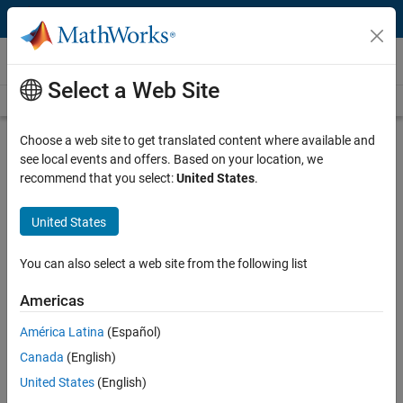
Skip to content
ビデオ
Select a Web Site
ビデオ ホーム
検索
ビ
ビ
27:35
Choose a web site to get translated content where available and
see local events and offers. Based on your location, we
説明
recommend that you select:
United States
.
デ
5G: MATLABによる5Gシステム設
United States
計と検証
You can also select a web site from the following list
録画: 2018 年 11 月 20 日
オ
Americas
América Latina
(Español)
関連リソース
Canada
(English)
を
United States
(English)
ビデオに関するご意見・ご感想