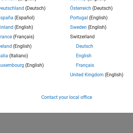
Deutschland
(Deutsch)
Österreich
(Deutsch)
España
(Español)
Portugal
(English)
inland
(English)
Sweden
(English)
rance
(Français)
Switzerland
reland
(English)
Deutsch
talia
(Italiano)
English
Luxembourg
(English)
Français
United Kingdom
(English)
Contact your local office