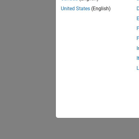
United States
(English)
F
F
I
I