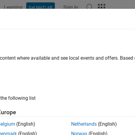
Learning
Sign In
Get MATLAB
e
y
 content where available and see local events and offers. Base
the following list
Europe
Belgium
(English)
Netherlands
(English)
Denmark
(English)
Norway
(English)