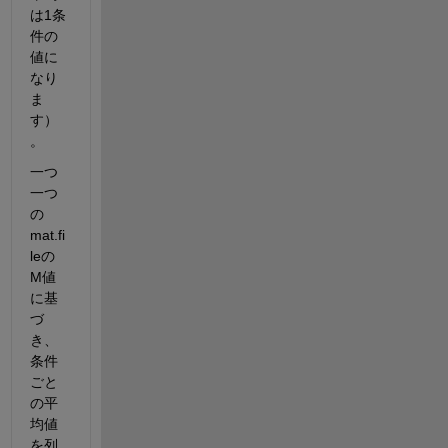
は1条
件の
値に
なり
ま
す）
。
一つ
一つ
の
mat.fi
leの
M値
に基
づ
き、
条件
ごと
の平
均値
を列