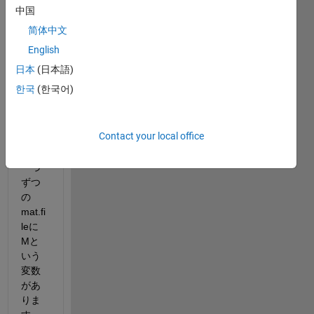
なフ
中国
ァイ
简体中文
ルが
あり
English
ま
日本
(日本語)
す。
한국
(한국어)
AとB
は違
う領
Contact your local office
域で
す。
一つ
ずつ
の
mat.fi
leに
Mと
いう
変数
があ
りま