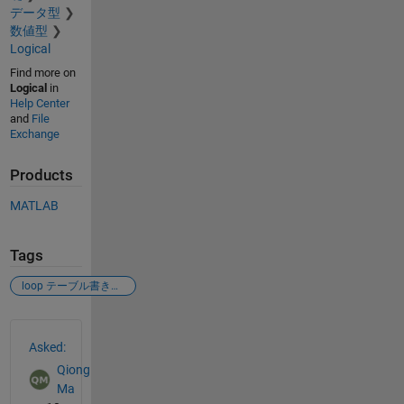
データ型
数値型
Logical
Find more on
Logical
in
Help Center
and
File
Exchange
Products
MATLAB
Tags
loop テーブル書き込み
See Also
Asked:
Qiong
Ma