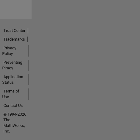
Trust Center
Trademarks
Privacy
Policy
Preventing
Piracy
Application
Status
Terms of
Use
Contact Us
© 1994-2026
The
MathWorks,
Inc.