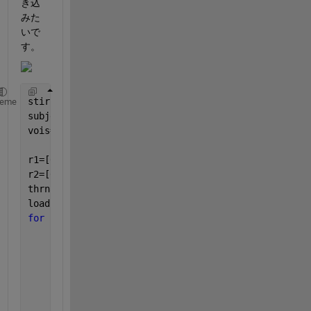
き込
みた
いで
す。
stir =
'F:\AOA'
;
heme
subject={001 002};
vois={A
...
    B};
r1=[6 6 9 9];
r2=[6 9 6 9];
thrname={
'005'
,
'001'
,
'0001'
};
load 
demo
;
for 
s=1:length(subject)
for 
v=1:length(vois)
for 
th=1:length(thrname)
for 
r=1:length(r1)
for 
m=1:length(r2)
                    load ([stir filesep subject{s} 
                    N =[ (M(:,1)+M(:,5))/2, (M(:,2)