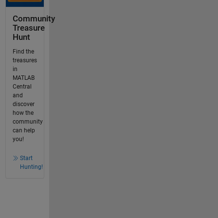
Community
Treasure
Hunt
Find the
treasures
in
MATLAB
Central
and
discover
how the
community
can help
you!
Start
Hunting!