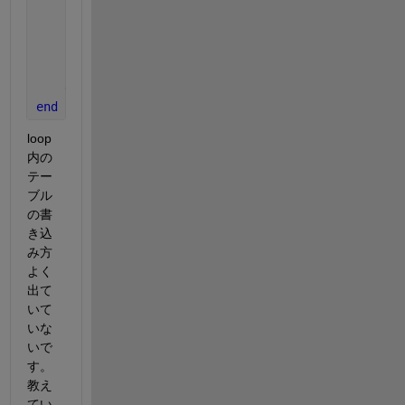
Q= [N demo]
end
end
end
end
end
loop
内の
テー
ブル
の書
き込
み方
よく
出て
いて
いな
いで
す。
教え
てい