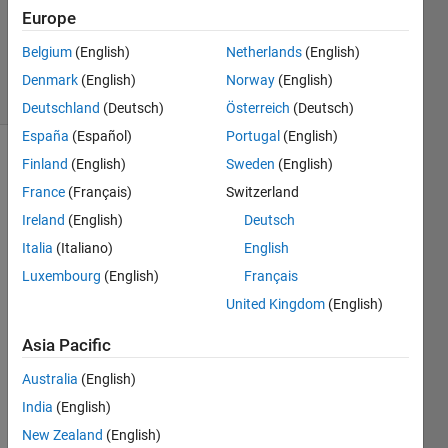
Updated
Europe
12 Aug
2020
Belgium
(English)
Netherlands
(English)
2 Views
Denmark
(English)
Norway
(English)
(30 days)
Deutschland
(Deutsch)
Österreich
(Deutsch)
España
(Español)
Portugal
(English)
Finland
(English)
Sweden
(English)
France
(Français)
Switzerland
Ireland
(English)
Deutsch
Italia
(Italiano)
English
各被
Luxembourg
(English)
Français
験者
United Kingdom
(English)
（合
計20
Asia Pacific
人）
の下
Australia
(English)
に以
India
(English)
下の
よう
New Zealand
(English)