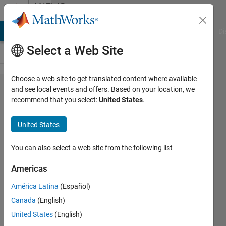
Skip to content
MATLAB
Answers
MATLAB Answers
File Exchange
Cody
AI Chat Playground
Di
Select a Web Site
Choose a web site to get translated content where available
loop内
and see local events and offers. Based on your location, we
recommend that you select:
United States
.
のテー
ブル書
United States
き込み
You can also select a web site from the following list
Qiong
Americas
Ma
10 Aug
América Latina
(Español)
2020
Canada
(English)
0
United States
(English)
Answers