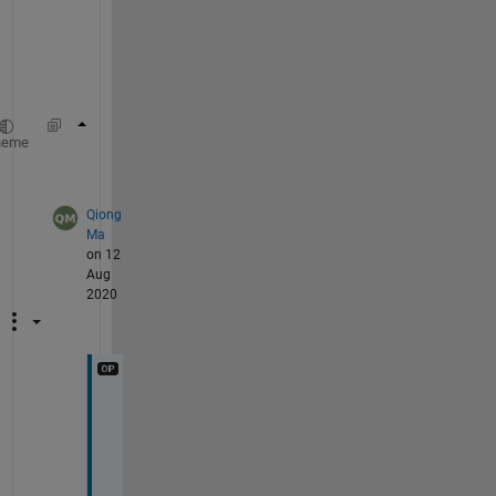
い
ま
す
。
thrname = {
'005'
,
'001'
,
'0001'
};
heme
thrname{1} 
% ans = '005'
Qiong
Ma
on 12
Aug
2020
説
明
不
足