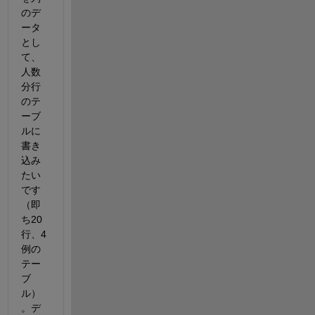
のデ
ータ
とし
て、
人数
分行
のテ
ーブ
ルに
書き
込み
たい
です
（即
ち20
行、4
例の
テー
ブ
ル）
。デ