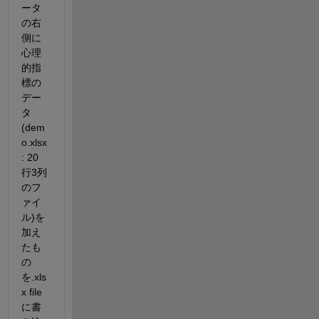
ータ
の右
側に
心理
的指
標の
デー
タ
(dem
o.xlsx
: 20
行3列
のフ
ァイ
ル)を
加え
たも
の
を.xls
x file
に書