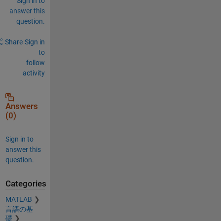
Sign in to
answer this
question.
Share
Sign in
to
follow
activity
Answers
(0)
Sign in to
answer this
question.
Categories
MATLAB
言語の基
礎