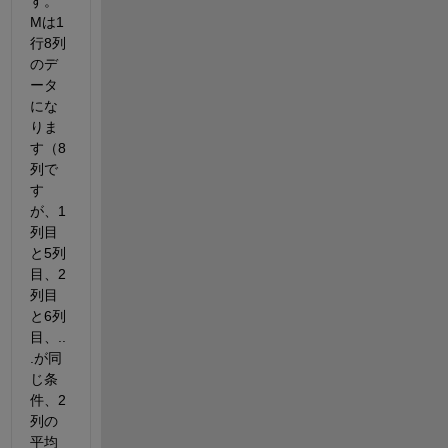
す。
Mは1
行8列
のデ
ータ
にな
りま
す（8
列で
す
が、1
列目
と5列
目、2
列目
と6列
目、..
.が同
じ条
件、2
列の
平均