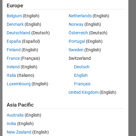
Europe
Louise
Wilson
Belgium
(English)
Netherlands
(English)
16 May
Denmark
(English)
Norway
(English)
2019
0
Deutschland
(Deutsch)
Österreich
(Deutsch)
Answers
España
(Español)
Portugal
(English)
Updated
Finland
(English)
Sweden
(English)
16 May
France
(Français)
Switzerland
2019
3 Views
Ireland
(English)
Deutsch
(30 days)
Italia
(Italiano)
English
Luxembourg
(English)
Français
United Kingdom
(English)
Asia Pacific
Australia
(English)
India
(English)
Hi 
every
New Zealand
(English)