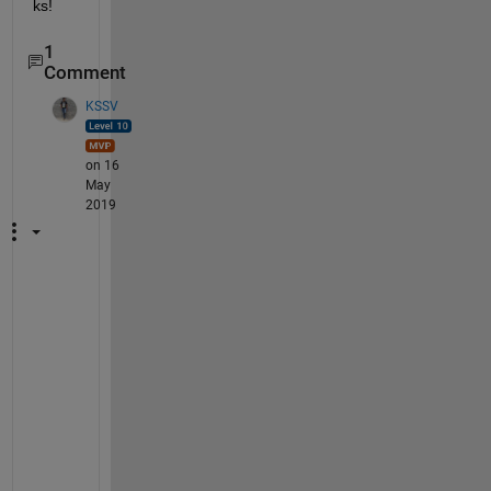
ks!
1
Comment
KSSV
on 16
May
2019
I
f 
y
o
u 
a
r
e 
t