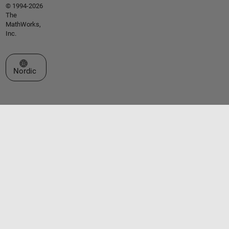
© 1994-2026
The
MathWorks,
Inc.
Select a Web Site
Nordic