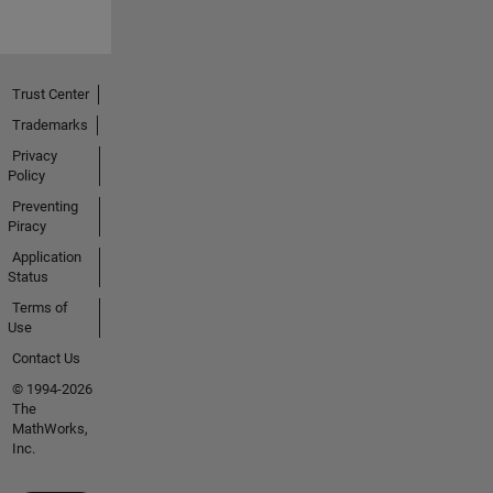
Trust Center
Trademarks
Privacy
Policy
Preventing
Piracy
Application
Status
Terms of
Use
Contact Us
© 1994-2026
The
MathWorks,
Inc.