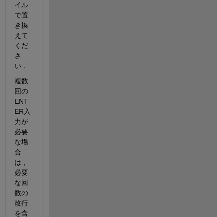
イル
で置
き換
えて
くだ
さ
い．
複数
回の
ENT
ER入
力が
必要
な場
合
は，
必要
な回
数の
改行
を含