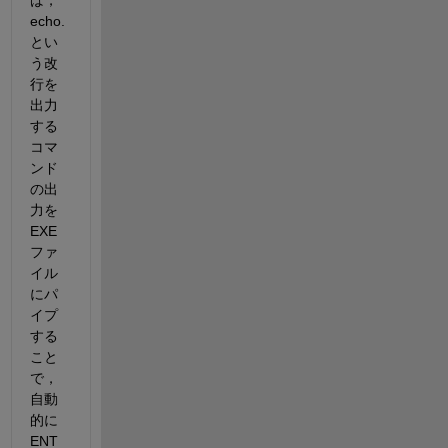
echo.
とい
う改
行を
出力
する
コマ
ンド
の出
力を 
EXE
ファ
イル
にパ
イプ
する
こと
で，
自動
的に
ENT