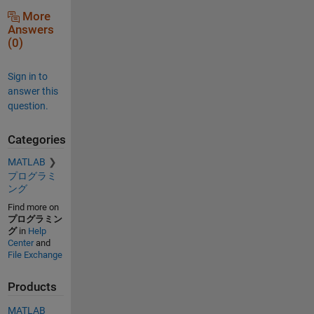
More
Answers
(0)
Sign in to
answer this
question.
Categories
MATLAB
プログラミ
ング
Find more on
プログラミン
グ
in
Help
Center
and
File Exchange
Products
MATLAB