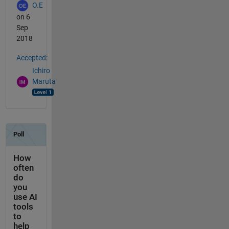
O.E
on 6
Sep
2018
Accepted:
Ichiro
Maruta