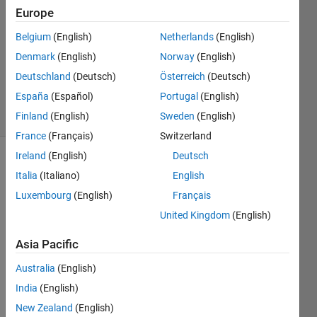
2018
Europe
1 Answer
Answer
Belgium
(English)
Netherlands
(English)
Accepted
Denmark
(English)
Norway
(English)
Updated
Deutschland
(Deutsch)
Österreich
(Deutsch)
6 Sep 2018
España
(Español)
Portugal
(English)
13 Views
(30 days)
Finland
(English)
Sweden
(English)
France
(Français)
Switzerland
Ireland
(English)
Deutsch
Italia
(Italiano)
English
Luxembourg
(English)
Français
United Kingdom
(English)
処理
Asia Pacific
の途
中で
Australia
(English)
ENT
India
(English)
ERを
New Zealand
(English)
入力