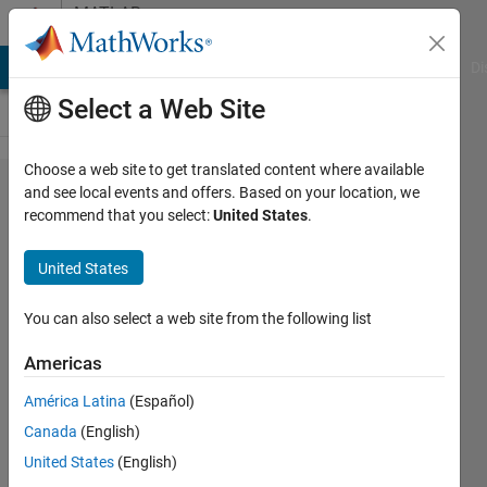
Skip to content
MATLAB
Answers
MATLAB Answers
File Exchange
Cody
AI Chat Playground
Di
Select a Web Site
Choose a web site to get translated content where available
システ
and see local events and offers. Based on your location, we
recommend that you select:
United States
.
ムコマ
ンド使
United States
用中に
ENTER
You can also select a web site from the following list
を入力
Americas
したい
América Latina
(Español)
Canada
(English)
O.E
United States
(English)
28 Jun