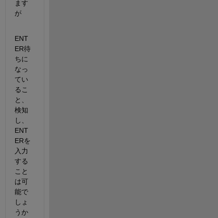
ます
が
ENT
ER待
ちに
なっ
てい
るこ
と、
検知
し、
ENT
ERを
入力
する
こと
は可
能で
しょ
うか