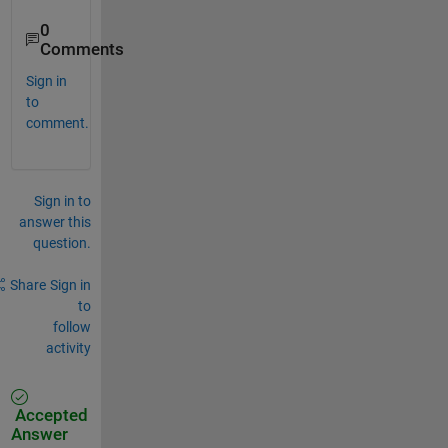
0
Comments
Sign in
to
comment.
Sign in to
answer this
question.
Share
Sign in
to
follow
activity
Accepted
Answer