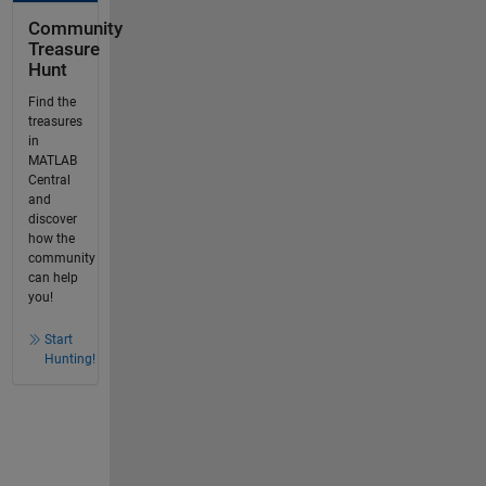
Community
Treasure
Hunt
Find the
treasures
in
MATLAB
Central
and
discover
how the
community
can help
you!
Start
Hunting!