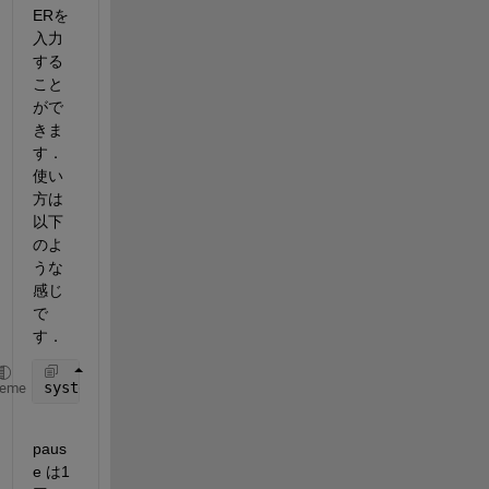
ERを
入力
する
こと
がで
きま
す． 
使い
方は
以下
のよ
うな
感じ
で
す．
system(
'echo.|pause'
)
heme
paus
e は1