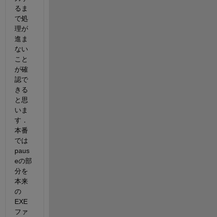
るま
で処
理が
進ま
ない
こと
が確
認で
きる
と思
いま
す． 
本番
では
paus
eの部
分を
本来
の
EXE
ファ