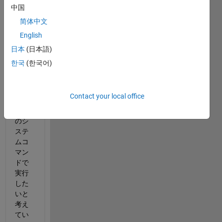
する
中国
まで
简体中文
一時
English
停止
する
日本
(日本語)
EXE
한국
(한국어)
ファ
イル
を
Contact your local office
MAT
LAB
のシ
ステ
ムコ
マン
ドで
実行
した
いと
考え
てい