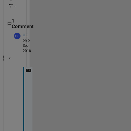
す．
1
Comment
O.E
on 6
Sep
2018
あ
り
が
と
う
ご
ざ
い
ま