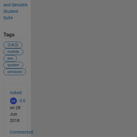
and Simulink
Student
Suite
Tags
日本語
matlab
exe
system
windows
See Also
Asked:
O.E
on 28
Jun
2018
Commented: