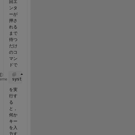
回エ
ンタ
ーが
押さ
れる
まで
待つ
だけ
のコ
マン
ドで
system(
'pause'
)
heme
を実
行す
る
と，
何か
キー
を入
力す