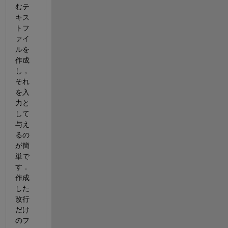
むテ
キス
トフ
ァイ
ルを
作成
し， 
それ
を入
力と
して
与え
るの
が簡
単で
す． 
作成
した
改行
だけ
のフ