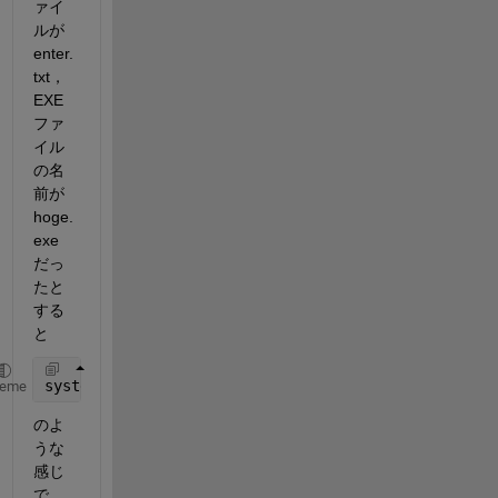
ァイ
ルが
enter.
txt， 
EXE
ファ
イル
の名
前が 
hoge.
exe 
だっ
たと
する
と
system(
'echo enter.txt|hoge.exe'
)
heme
のよ
うな
感じ
で