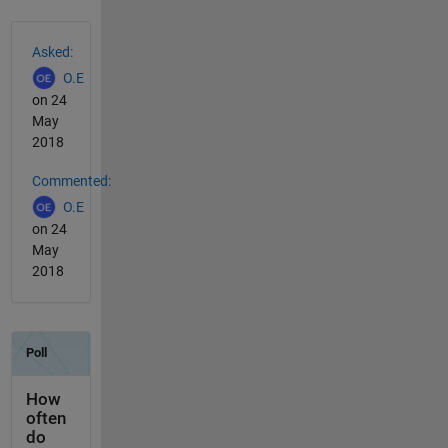
See Also
Asked:
O.E
on 24
May
2018
Commented:
O.E
on 24
May
2018