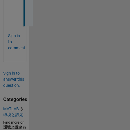
し
た
。
Sign in
to
comment.
Sign in to
answer this
question.
Categories
MATLAB
環境と設定
Find more on
環境と設定
in