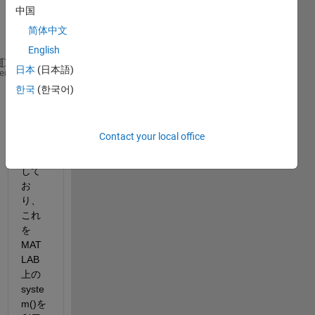
ンプ
中国
ト上
简体中文
で
English
日本
(日本語)
 cd/d
”ファイルのパスを指定”
heme
한국
(한국어)
とい
うコ
マン
Contact your local office
ドを
利用
して
お
り、
これ
を
MAT
LAB
上の
syste
m()を