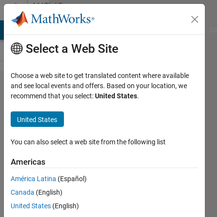
Skip to content
MATLAB
Answers
MATLAB Answers
File Exchange
Cody
AI Chat Playground
Di
Select a Web Site
Choose a web site to get translated content where available
System
and see local events and offers. Based on your location, we
recommend that you select:
United States
.
を利用
し​て
United States
MATLAB
でコマ​
You can also select a web site from the following list
ンドプ
Americas
ロンプ
América Latina
(Español)
トの実
Canada
(English)
行​をす
United States
(English)
る。