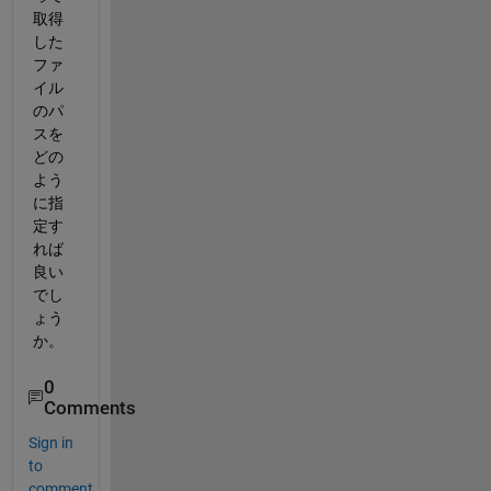
取得
した
ファ
イル
のパ
スを
どの
よう
に指
定す
れば
良い
でし
ょう
か。
0
Comments
Sign in
to
comment.