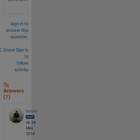
Sign in to
answer this
question.
Share
Sign in
to
follow
activity
Answers
(1)
michio
on 24
May
2018