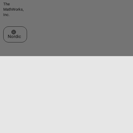
The
MathWorks,
Inc.
Select a Web Site
Nordic