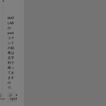
MAT
LAB 
の 
pwd 
コマ
ンド
の結
果は
文字
列で
帰っ
てき
ます
の
で、
system([
'cd '
, pwd]);
eme