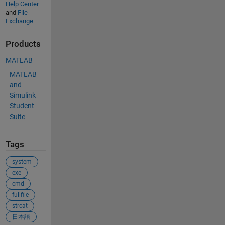
Help Center
and
File
Exchange
Products
MATLAB
MATLAB
and
Simulink
Student
Suite
Tags
system
exe
cmd
fullfile
strcat
日本語