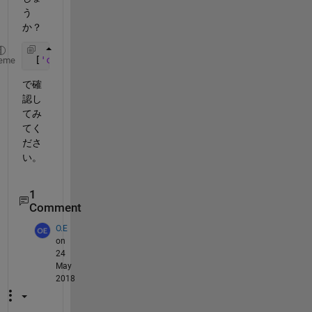
う
か？
 [
'cd '
, pwd]
eme
で確
認し
てみ
てく
ださ
い。
1
Comment
O.E
on
24
May
2018