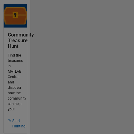
Community
Treasure
Hunt
Find the
treasures
in
MATLAB
Central
and
discover
how the
community
can help
you!
Start
Hunting!