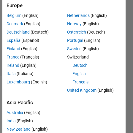
Europe
O.E
Belgium
(English)
Netherlands
(English)
24 May
Denmark
(English)
Norway
(English)
2018
Deutschland
(Deutsch)
Österreich
(Deutsch)
1 Answer
España
(Español)
Portugal
(English)
Updated
24 May
Finland
(English)
Sweden
(English)
2018
France
(Français)
Switzerland
11 Views
Ireland
(English)
Deutsch
(30 days)
Italia
(Italiano)
English
Luxembourg
(English)
Français
United Kingdom
(English)
Asia Pacific
Australia
(English)
コマ
India
(English)
ンド
New Zealand
(English)
プロ