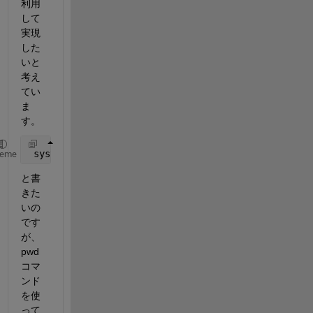
利用
して
実現
した
いと
考え
てい
ま
す。
 system(cd/d
"ファイルのパス"
)
heme
と書
きた
いの
です
が、
pwd
コマ
ンド
を使
って