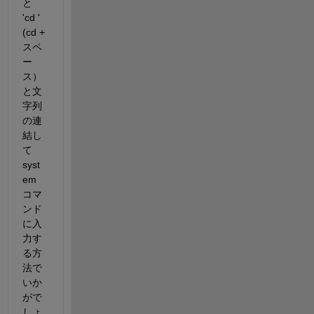
と 
'cd ' 
(cd + 
スペ
ー
ス） 
と文
字列
の連
結し
て 
syst
em 
コマ
ンド
に入
力す
る方
法で
いか
がで
しょ