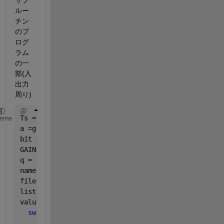
サブ
ルー
チン
のプ
ログ
ラム
の一
部(入
出力
周り)
Ts =1;
heme
a =gain;
bit = 1;
GAIN = dither_value;
q = 1/2^bit;
names = strcat(
'input.csv'
);   
filename = names;
listing = dir(filename);   
value = getfield(listing, 
'bytes'
);
switch 
value
case 
0