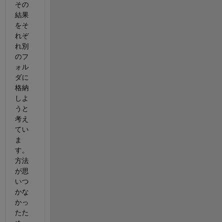
その
結果
をそ
れぞ
れ別
のフ
ォル
ダに
格納
しよ
うと
考え
てい
ま
す。
方法
が思
いつ
かな
かっ
たた