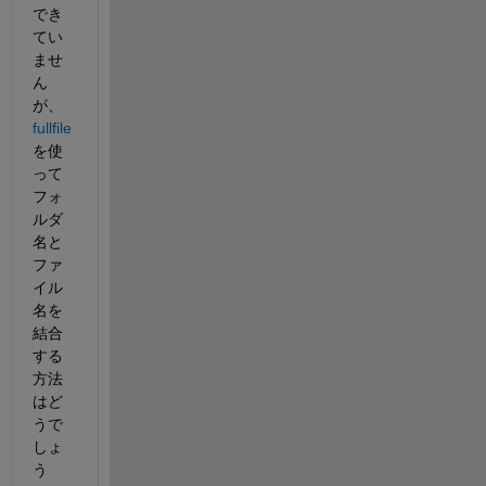
でき
てい
ませ
ん
が、
fullfile
を使
って
フォ
ルダ
名と
ファ
イル
名を
結合
する
方法
はど
うで
しょ
う