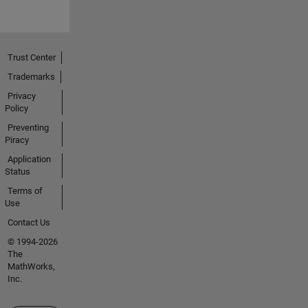
Trust Center
Trademarks
Privacy
Policy
Preventing
Piracy
Application
Status
Terms of
Use
Contact Us
© 1994-2026
The
MathWorks,
Inc.