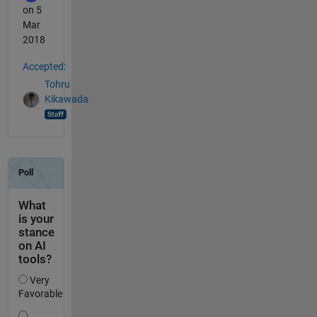
on 5
Mar
2018
Accepted:
Tohru
Kikawada