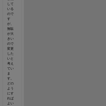
して
いる
ので
す
が、
無駄
が大
きい
ので
変更
した
いと
考え
てい
ま
す。
どの
よう
にす
れば
よい