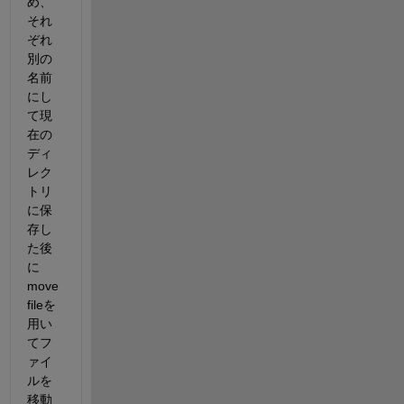
め、
それ
ぞれ
別の
名前
にし
て現
在の
ディ
レク
トリ
に保
存し
た後
に
move
fileを
用い
てフ
ァイ
ルを
移動