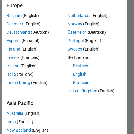
Europe
O.E
Belgium
(English)
Netherlands
(English)
28 Feb
Denmark
(English)
Norway
(English)
2018
Deutschland
(Deutsch)
Österreich
(Deutsch)
1 Answer
España
(Español)
Portugal
(English)
Answer
Accepted
Finland
(English)
Sweden
(English)
Updated
France
(Français)
Switzerland
5 Mar 2018
Ireland
(English)
Deutsch
4 Views
Italia
(Italiano)
English
(30 days)
Luxembourg
(English)
Français
United Kingdom
(English)
Asia Pacific
Australia
(English)
India
(English)
New Zealand
(English)
Parfo