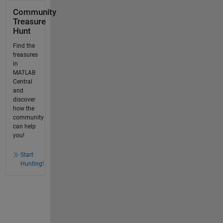
Community
Treasure
Hunt
Find the
treasures
in
MATLAB
Central
and
discover
how the
community
can help
you!
Start
Hunting!