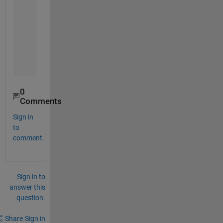
         OUT1 = reshape(repmat(A,[1,n]),[Tsim,1]);
         OUT = [OUT1 B];
         clear  
A OUT1 B n
         outnames = strcat(
'adoutput'
,num2str(gain)
         dlmwrite(outnames,OUT,
'newline'
,
'pc'
);
         clear 
OUT outname
end
0
Comments
Sign in
to
comment.
Sign in to
answer this
question.
Share
Sign in