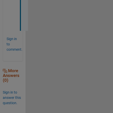
い
ま
し
た
。
Sign in
to
comment.
More
Answers
(0)
Sign in to
answer this
question.