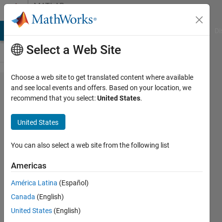
Skip to content
MATLAB
Answers
MATLAB Answers
File Exchange
Cody
AI Chat Playground
Di
Select a Web Site
Choose a web site to get translated content where available
Parfor
and see local events and offers. Based on your location, we
recommend that you select:
United States
.
ループ
内​で保
United States
存先の
アドレ
You can also select a web site from the following list
スを​指
Americas
定して
América Latina
(Español)
dlmwri​
Canada
(English)
teを使
United States
(English)
う方法