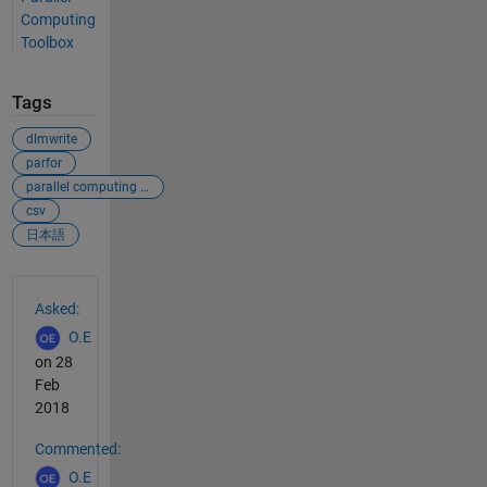
Computing
Toolbox
Tags
dlmwrite
parfor
parallel computing toolbox
csv
日本語
See Also
Asked:
O.E
on 28
Feb
2018
Commented:
O.E