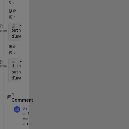
か。
修正
前：
outnames = strcat(
'adoutput'
,num2str(gain),
'.csv'
);
heme
dlmwrite(outnames,OUT,
'newline'
,
'pc'
);
修正
後：
ditherfoldername = strcat(
'select'
,
'_'
,num2str(sele
heme
outnames = strcat(
'adoutput'
,num2str(gain),
'.csv'
);
dlmwrite(fullfile(ditherfoldername,outnames),OUT,
'n
1
Comment
O.E
on 5
Mar
2018