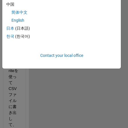
中国
rルー
プを
简体中文
用い
English
てシ
日本
(日本語)
ミュ
レー
한국
(한국어)
ショ
ンを
行
Contact your local office
い、
dlmw
riteを
使っ
て
CSV
ファ
イル
に書
き出
し
て、