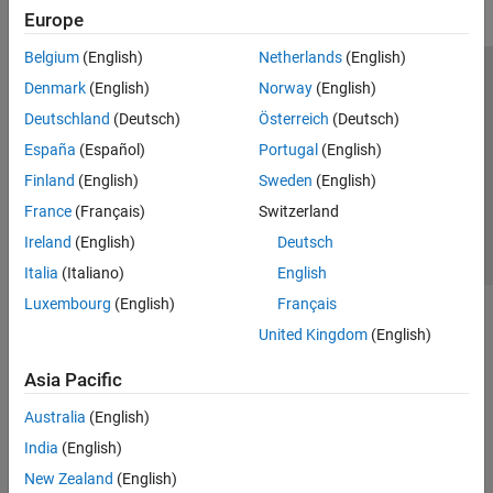
Europe
Belgium
(English)
Netherlands
(English)
Trust Center
Trademarks
Privacy Policy
Preventing Piracy
Denmark
(English)
Norway
(English)
Application Status
Contact Us
Deutschland
(Deutsch)
Österreich
(Deutsch)
© 1994-2026 The MathWorks, Inc.
España
(Español)
Portugal
(English)
Finland
(English)
Sweden
(English)
Select a Web 
Nordic
France
(Français)
Switzerland
Ireland
(English)
Deutsch
Italia
(Italiano)
English
Luxembourg
(English)
Français
United Kingdom
(English)
Asia Pacific
Australia
(English)
India
(English)
New Zealand
(English)