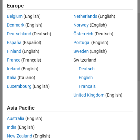
Europe
Belgium
(English)
Netherlands
(English)
Trust Center
Trademarks
Privacy Policy
Preventing Piracy
Denmark
(English)
Norway
(English)
Application Status
Contact Us
Deutschland
(Deutsch)
Österreich
(Deutsch)
© 1994-2026 The MathWorks, Inc.
España
(Español)
Portugal
(English)
Finland
(English)
Sweden
(English)
Select a Web 
Nordic
France
(Français)
Switzerland
Ireland
(English)
Deutsch
Italia
(Italiano)
English
Luxembourg
(English)
Français
United Kingdom
(English)
Asia Pacific
Australia
(English)
India
(English)
New Zealand
(English)