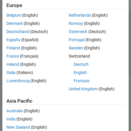
Europe
Belgium
(English)
Netherlands
(English)
Trust Center
Trademarks
Privacy Policy
Preventing Piracy
Denmark
(English)
Norway
(English)
Application Status
Contact Us
Deutschland
(Deutsch)
Österreich
(Deutsch)
© 1994-2026 The MathWorks, Inc.
España
(Español)
Portugal
(English)
Finland
(English)
Sweden
(English)
Select a Web 
Nordic
France
(Français)
Switzerland
Ireland
(English)
Deutsch
Italia
(Italiano)
English
Luxembourg
(English)
Français
United Kingdom
(English)
Asia Pacific
Australia
(English)
India
(English)
New Zealand
(English)