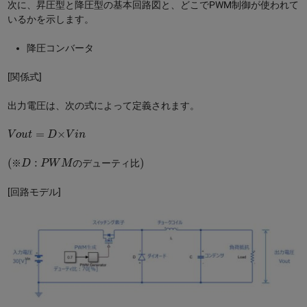
次に、昇圧型と降圧型の基本回路図と、どこでPWM制御が使われて
いるかを示します。
降圧コンバータ
[関係式]
出力電圧は、次の式によって定義されます。
V
o
u
t
=
D
×
V
i
n
(
比
※
)
D
:
P
W
M
の
デ
ュ
ー
テ
ィ
※
の
デ
ュ
ー
テ
ィ
比
[回路モデル]