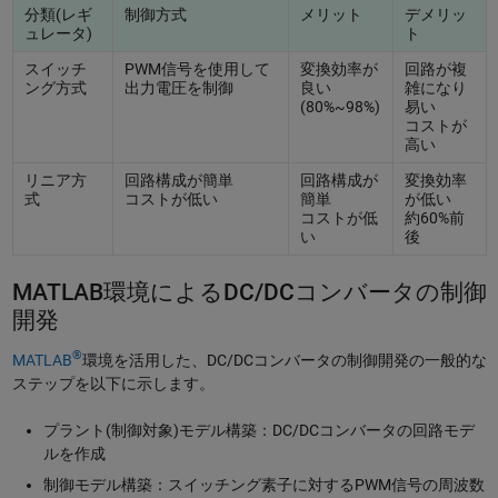
分類(レギ
制御方式
メリット
デメリッ
ュレータ)
ト
スイッチ
PWM信号を使用して
変換効率が
回路が複
ング方式
出力電圧を制御
良い
雑になり
(80%~98%)
易い
コストが
高い
リニア方
回路構成が簡単
回路構成が
変換効率
式
コストが低い
簡単
が低い
コストが低
約60%前
い
後
MATLAB環境によるDC/DCコンバータの制御
開発
®
MATLAB
環境を活用した、DC/DCコンバータの制御開発の一般的な
ステップを以下に示します。
プラント(制御対象)モデル構築：DC/DCコンバータの回路モデ
ルを作成
制御モデル構築：スイッチング素子に対するPWM信号の周波数