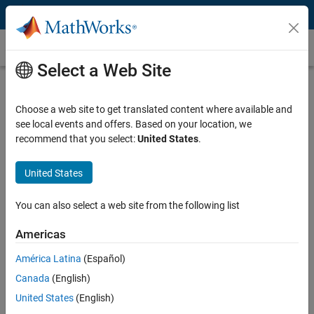
Skip to content
パルス幅変調 (PWM)
Select a Web Site
パルス幅変調とは?
Choose a web site to get translated content where available and
PWMとは、Pulse Width Modulationの略でパルス幅変調とも言いま
see local events and offers. Based on your location, we
す。特定の矩形波パルスを使用して電気機器への電力を効率よく制
recommend that you select:
United States
.
御するための一般的な技術です。
PWM信号は、主に半導体の通電/非通電のデューティ比(ON/OFFと
United States
なる時間の割合)を制御するために利用されます。モーター制御で
は、主にインバータ回路で使われており、PMW信号のデューティ比
You can also select a web site from the following list
や周波数を変えることでモーター駆動に最適な正弦波(sin波)交流電
圧を擬似的に作成します。このPWM信号を適切に行うことで、モー
Americas
ターの効率と制御性能を向上させることが出来ます。
América Latina
(Español)
デューティ比
Canada
(English)
United States
(English)
デューティ比とは、ある周期的な方形波におけるオンの期間(振幅が