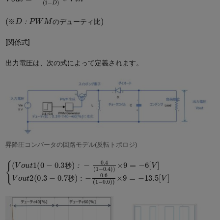
(
比
※
)
D
：
P
W
M
の
デ
ュ
ー
テ
ィ
※
：
の
デ
ュ
ー
テ
ィ
比
[関係式]
出力電圧は、次の式によって定義されます。
昇降圧コンバータの回路モデル(反転トポロジ)
{
−
−
(
0.4
0.6
V
o
u
(
(
1
1
t
1
−
−
(
0.4
0.6
0
−
0.3
)
)
)
)
×
×
9
9
秒
=
=
−
−
)
：
6
13.5
[
V
]
V
[
V
o
]
u
t
2
(
0.3
−
0.7
秒
)
:
秒
：
秒