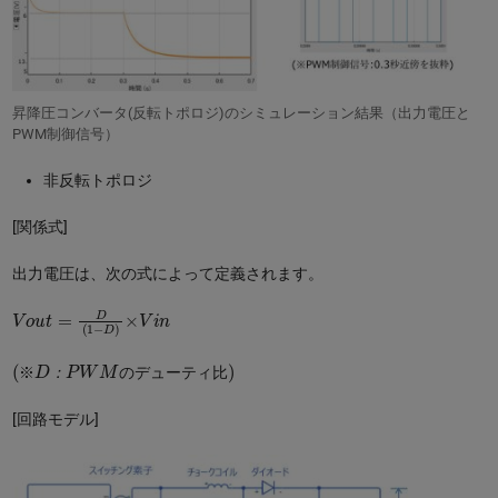
昇降圧コンバータ(反転トポロジ)のシミュレーション結果（出力電圧と
PWM制御信号）
非反転トポロジ
[関係式]
出力電圧は、次の式によって定義されます。
V
o
u
t
=
D
(
1
−
D
)
×
V
i
n
(
比
※
)
D
：
P
W
M
の
デ
ュ
ー
テ
ィ
※
：
の
デ
ュ
ー
テ
ィ
比
[回路モデル]