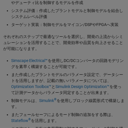
やデューティ比を制御するモデルを作成
システム評価：作成したプラントモデルと制御モデルを結合し
システムレベル評価
ターゲット実装：制御モデルをマイコン/DSPやFPGAへ実装
それぞれのステップで最適なツールを選択し、開発の上流からシミ
ュレーションを活用することで、開発効率や品質を向上させること
が可能になります。
Simscape Electrical™
を使用しDC/DCコンバータの回路モデリン
グを素早く構築することが可能です。
また作成したプラントモデルのパラメータ設定で、データシー
トを活用しますが、記載の無いパラメータについては、
Optimization Toolbox™
と
Simulink Design Optimization™
を使っ
て計測データからパラメータ同定することが出来ます。
®
制御モデルは、
Simulink
を使用しブロック線図形式で構築しま
す。
またフェールセーフによるモード制御の追加をする際は、
®
Stateflow
を活用します。