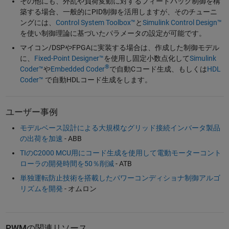
その他にも、外乱や負荷変動に対するフィードバック制御を構
築する場合、一般的にPID制御を活用しますが、そのチューニ
ングには、
Control System Toolbox™
と
Simulink Control Design™
を使い制御理論に基づいたパラメータの設定が可能です。
マイコン/DSPやFPGAに実装する場合は、作成した制御モデル
に、
Fixed-Point Designer™
を使用し固定小数点化して
Simulink
®
Coder™
や
Embedded Coder
で自動Cコード生成、もしくは
HDL
Coder™
で自動HDLコード生成をします。
ユーザー事例
モデルベース設計による大規模なグリッド接続インバータ製品
の出荷を加速
- ABB
TIのC2000 MCU用にコード生成を使用して電動モーターコント
ローラの開発時間を50％削減
- ATB
単独運転防止技術を搭載したパワーコンディショナ制御アルゴ
リズムを開発
- オムロン
PWMの関連リソース