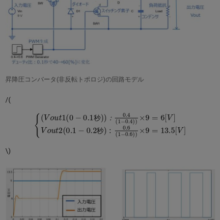
昇降圧コンバータ(非反転トポロジ)の回路モデル
/(
{
(
V
o
u
t
1
(
0
−
0.1
秒
秒
)
)
:
)
0.6
：
0.4
(
1
−
(
0.6
1
−
0.4
)
)
×
)
9
)
=
×
13.5
9
=
6
[
[
V
V
]
]
V
o
u
t
2
(
0.1
−
0.2
秒
：
秒
\)