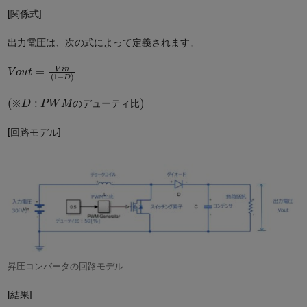
[関係式]
出力電圧は、次の式によって定義されます。
V
o
u
t
=
V
i
n
(
1
−
D
)
(
比
※
)
D
:
P
W
M
の
デ
ュ
ー
テ
ィ
※
の
デ
ュ
ー
テ
ィ
比
[回路モデル]
昇圧コンバータの回路モデル
[結果]