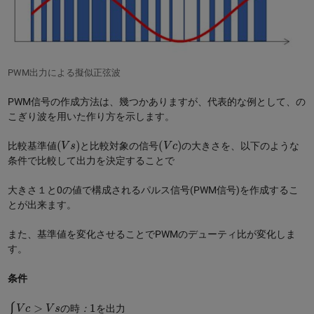
PWM出力による擬似正弦波
PWM信号の作成方法は、幾つかありますが、代表的な例として、の
こぎり波を用いた作り方を示します。
(
V
s
)
(
V
c
)
比較基準値
と比較対象の信号
の大きさを、以下のような
条件で比較して出力を決定することで
大きさ１と0の値で構成されるパルス信号(PWM信号)を作成するこ
とが出来ます。
また、基準値を変化させることでPWMのデューティ比が変化しま
す。
条件
{
V
V
c
c
>
>
V
V
s
s
の
の
時
時
：
：
0
1
を
を
出
出
力
力
の
時
：
を
出
力