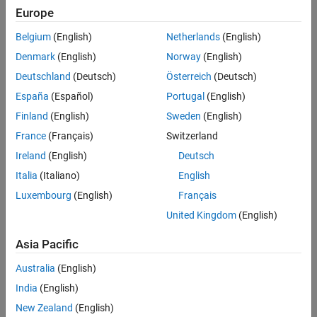
ゼロでない期間)の割合をいいます。
Europe
デ
期
ュ
間
ー
周
テ
期
ィ
T
比
(
D
)
=
オ
ン
Belgium
(English)
Netherlands
(English)
オ
ン
期
間
デ
ュ
ー
テ
ィ
比
周
期
Denmark
(English)
Norway
(English)
Deutschland
(Deutsch)
Österreich
(Deutsch)
España
(Español)
Portugal
(English)
Finland
(English)
Sweden
(English)
France
(Français)
Switzerland
Ireland
(English)
Deutsch
Italia
(Italiano)
English
Luxembourg
(English)
Français
United Kingdom
(English)
Asia Pacific
PWM出力によるデューティ比
Australia
(English)
India
(English)
この比率を変化させることで、平均出力を調節します。
New Zealand
(English)