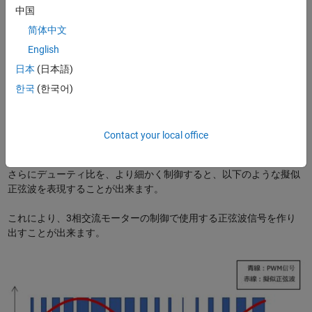
例えば電気回路で良く使われるチョッパー回路では、入力の直流電
中国
源に対し、半導体のスイッチング信号をPWM信号で指示すること
简体中文
で、平均電圧(Vout)を制御します。
English
日本
(日本語)
한국
(한국어)
Contact your local office
PWM出力による平均電圧
さらにデューティ比を、より細かく制御すると、以下のような擬似
正弦波を表現することが出来ます。
これにより、3相交流モーターの制御で使用する正弦波信号を作り
出すことが出来ます。