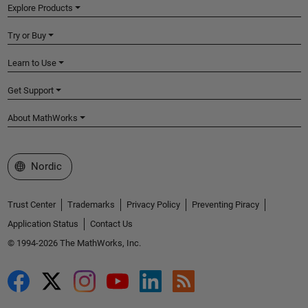
Explore Products
Try or Buy
Learn to Use
Get Support
About MathWorks
Select a Web Site
Nordic
Trust Center
Trademarks
Privacy Policy
Preventing Piracy
Application Status
Contact Us
© 1994-2026 The MathWorks, Inc.