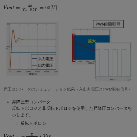
V
o
u
t
=
30
Y
1
−
0.5
Y
=
60
[
V
]
昇圧コンバータのシミュレーション結果（入出力電圧とPWM制御信号）
昇降圧型コンバータ
反転トポロジと非反転トポロジを使用した昇降圧コンバータを
示します。
反転トポロジ
V
o
u
t
=
−
D
(
1
−
D
)
∗
V
i
n