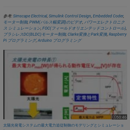
参考:
Simscape Electrical
,
Simulink Control Design
,
Embedded Coder
,
モーター制御
,
PWM(パルス幅変調)のビデオ
,
パワーエレクトロニク
ス シミュレーション
,
FOC(フィールドオリエンテッドコントロール)
,
ブラシレスDC(BLDC)モーター制御
,
Clarke変換とPark変換
,
Raspberry
Pi プログラミング
,
Arduino プログラミング
太陽光発電システムの最大電力追従制御のモデリングとシミュレーシ
50:46
ビデオの長さ
太陽光発電システムの最大電力追従制御のモデリングとシミュレーショ