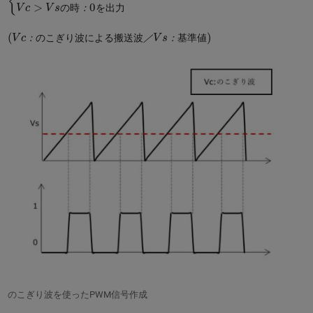
の
時
：
を
出
力
(
基
V
c
準
：
値
の
)
こ
ぎ
り
波
に
よ
る
搬
送
波
／
V
s
：
：
の
こ
ぎ
り
波
に
よ
る
搬
送
波
／
：
基
準
値
のこぎり波を使ったPWM信号作成