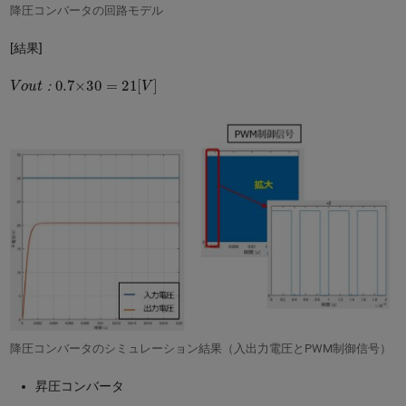
降圧コンバータの回路モデル
[結果]
V
o
u
t
：
0.7
×
30
=
21
[
V
]
：
降圧コンバータのシミュレーション結果（入出力電圧とPWM制御信号）
昇圧コンバータ